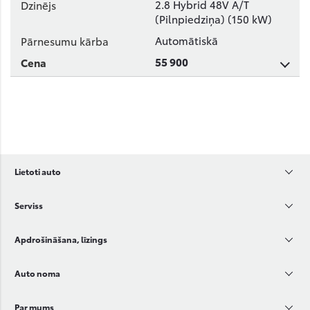
2.8 Hybrid 48V A/T
(Pilnpiedziņa) (150 kW)
Automātiskā
55 900
Lietoti auto
Serviss
Apdrošināšana, līzings
Auto noma
Par mums