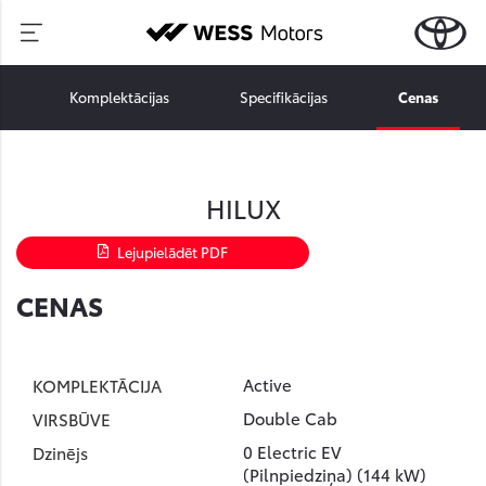
Komplektācijas
Specifikācijas
Cenas
HILUX
Lejupielādēt PDF
CENAS
Active
Double Cab
0 Electric EV
(Pilnpiedziņa) (144 kW)