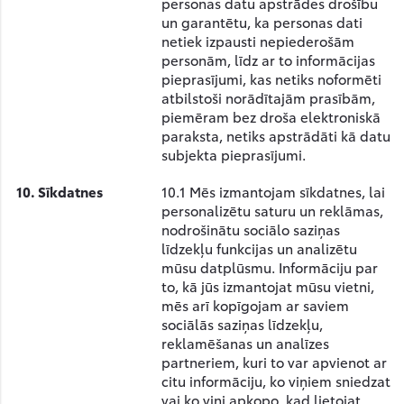
personas datu apstrādes drošību
un garantētu, ka personas dati
netiek izpausti nepiederošām
personām, līdz ar to informācijas
pieprasījumi, kas netiks noformēti
atbilstoši norādītajām prasībām,
piemēram bez droša elektroniskā
paraksta, netiks apstrādāti kā datu
subjekta pieprasījumi.
10.
Sīkdatnes
10.1 Mēs izmantojam sīkdatnes, lai
personalizētu saturu un reklāmas,
nodrošinātu sociālo saziņas
līdzekļu funkcijas un analizētu
mūsu datplūsmu. Informāciju par
to, kā jūs izmantojat mūsu vietni,
mēs arī kopīgojam ar saviem
sociālās saziņas līdzekļu,
reklamēšanas un analīzes
partneriem, kuri to var apvienot ar
citu informāciju, ko viņiem sniedzat
vai ko viņi apkopo, kad lietojat