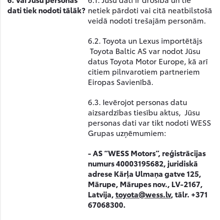
dati tiek nodoti tālāk?
netiek pārdoti vai citā neatbilstošā
veidā nodoti trešajām personām.
6.2. Toyota un Lexus importētājs
Toyota Baltic AS var nodot Jūsu
datus Toyota Motor Europe, kā arī
citiem pilnvarotiem partneriem
Eiropas Savienībā.
6.3. Ievērojot personas datu
aizsardzības tiesību aktus, Jūsu
personas dati var tikt nodoti WESS
Grupas uzņēmumiem:
-
AS “WESS Motors”, reģistrācijas
numurs 40003195682, juridiskā
adrese Kārļa Ulmaņa gatve 125,
Mārupe, Mārupes nov., LV-2167,
Latvija,
toyota@wess.lv
, tālr. +371
67068300.