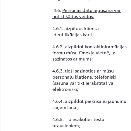
4.6.
Personas datu iegūšana var
notikt šādos veidos:
4.6.1. aizpildot klienta
identifikācijas karti;
4.6.2. aizpildot kontaktinformācijas
formu mūsu tīmekļa vietnē, lai
sazinātos ar mums;
4.6.3. tieši sazinoties ar mūsu
personālu klātienē, telefoniski
(saruna var tikt ierakstīta) vai
elektroniski;
4.6.4. aizpildot piekrišanu jaunumu
saņemšanai;
4.6.5. piesakoties testa
braucieniem;