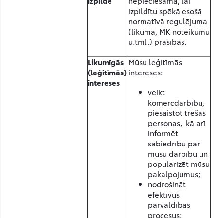
izpilde
nepieciešama, lai
izpildītu spēkā esošā
normatīvā regulējuma
(likuma, MK noteikumu
u.tml.) prasības.
Likumīgās
Mūsu leģitīmās
(leģitīmās)
intereses:
intereses
veikt
komercdarbību,
piesaistot trešās
personas, kā arī
informēt
sabiedrību par
mūsu darbību un
popularizēt mūsu
pakalpojumus;
nodrošināt
efektīvus
pārvaldības
procesus;