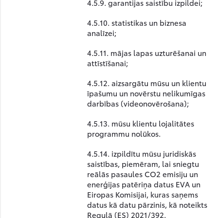
4.5.9. garantijas saistību izpildei;
4.5.10. statistikas un biznesa
analīzei;
4.5.11. mājas lapas uzturēšanai un
attīstīšanai;
4.5.12. aizsargātu mūsu un klientu
īpašumu un novērstu nelikumīgas
darbības (videonovērošana);
4.5.13. mūsu klientu lojalitātes
programmu nolūkos.
4.5.14.
izpildītu mūsu juridiskās
saistības, piemēram, lai sniegtu
reālās pasaules CO2 emisiju un
enerģijas patēriņa datus EVA un
Eiropas Komisijai, kuras saņems
datus kā datu pārzinis, kā noteikts
Regulā (ES) 2021/392.