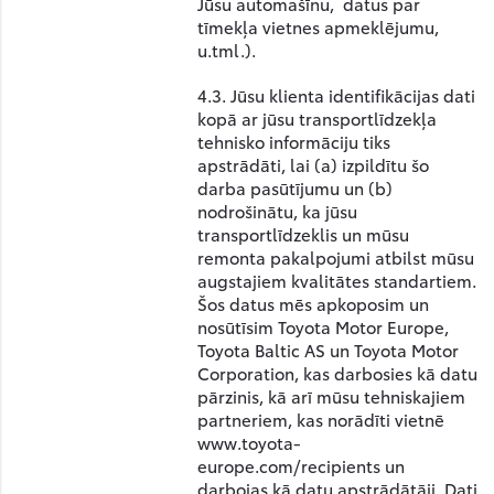
Jūsu automašīnu, datus par
tīmekļa vietnes apmeklējumu,
u.tml.).
4.3. Jūsu klienta identifikācijas dati
kopā ar jūsu transportlīdzekļa
tehnisko informāciju tiks
apstrādāti, lai (a) izpildītu šo
darba pasūtījumu un (b)
nodrošinātu, ka jūsu
transportlīdzeklis un mūsu
remonta pakalpojumi atbilst mūsu
augstajiem kvalitātes standartiem.
Šos datus mēs apkoposim un
nosūtīsim Toyota Motor Europe,
Toyota Baltic AS un Toyota Motor
Corporation, kas darbosies kā datu
pārzinis, kā arī mūsu tehniskajiem
partneriem, kas norādīti vietnē
www.toyota-
europe.com/recipients un
darbojas kā datu apstrādātāji. Dati