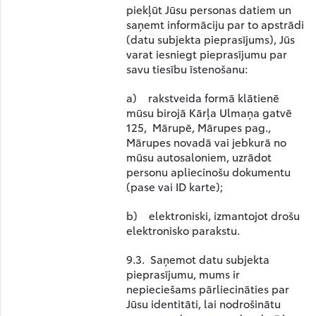
piekļūt Jūsu personas datiem un
saņemt informāciju par to apstrādi
(datu subjekta pieprasījums), Jūs
varat iesniegt pieprasījumu par
savu tiesību īstenošanu:
a) rakstveida formā klātienē
mūsu birojā Kārļa Ulmaņa gatvē
125, Mārupē, Mārupes pag.,
Mārupes novadā vai jebkurā no
mūsu autosaloniem, uzrādot
personu apliecinošu dokumentu
(pase vai ID karte);
b) elektroniski, izmantojot drošu
elektronisko parakstu.
9.3. Saņemot datu subjekta
pieprasījumu, mums ir
nepieciešams pārliecināties par
Jūsu identitāti, lai nodrošinātu