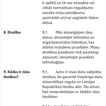
ir spēkā un tā nav atsaukta vai
ciktāl normatīvais regulējums
nosaka mūsu pienākumu
apstrādāt un/vai uzglabāt šādus
datus.
8.
Drošība
8.1. Mēs aizsargājam Jūsu
datus, izmantojot tehniskos un
organizatoriskos līdzekļus, kas
atbilst mūsdienu prasībām. Mūsu
drošības pasākumi tiek pastāvīgi
atjaunoti, izmantojot jaunākās
tehnoloģijas.
9.
Kādas ir Jūsu
9.1. Jums ir visas datu subjekta
tiesības?
tiesības, ko garantē Vispārīga datu
aizsardzības regula un Latvijas
Republikas tiesību akti. Tās ietver,
bet neaprobežojas ar šādām Jūsu
tiesībām: