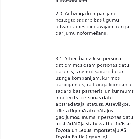
automobiļiem.
2.3. Ar līzinga kompānijām
noslēgto sadarbības līgumu
ietvaros, mēs piedāvājam līzinga
darījumu noformēšanu.
3.1. Attiecībā uz Jūsu personas
datiem mēs esam personas datu
pārzinis, izņemot sadarbību ar
līzinga kompānijām, kur mēs
darbojamies, kā līzinga kompāniju
sadarbības partneris, un kur mums
ir noteikts personas datu
apstrādātāja statuss. Atsevišķos,
dīlera līgumā atrunātajos
gadījumos, mums ir personas datu
apstrādātāja statuss attiecībās ar
Toyota un Lexus importētāju AS
Toyota Baltic (Igaunija).