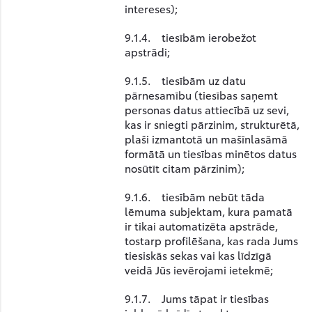
intereses);
9.1.4. tiesībām ierobežot
apstrādi;
9.1.5. tiesībām uz datu
pārnesamību (tiesības saņemt
personas datus attiecībā uz sevi,
kas ir sniegti pārzinim, strukturētā,
plaši izmantotā un mašīnlasāmā
formātā un tiesības minētos datus
nosūtīt citam pārzinim);
9.1.6. tiesībām nebūt tāda
lēmuma subjektam, kura pamatā
ir tikai automatizēta apstrāde,
tostarp profilēšana, kas rada Jums
tiesiskās sekas vai kas līdzīgā
veidā Jūs ievērojami ietekmē;
9.1.7. Jums tāpat ir tiesības