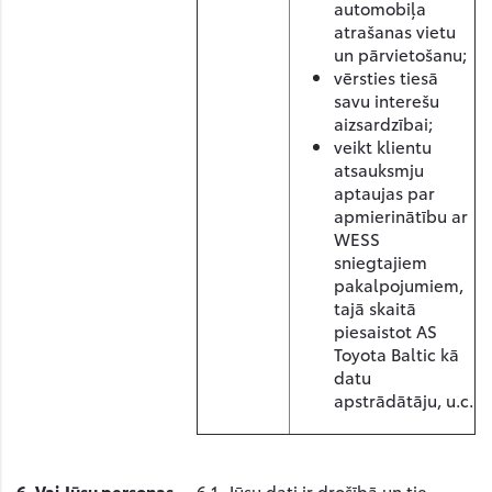
automobiļa
atrašanas vietu
un pārvietošanu;
vērsties tiesā
savu interešu
aizsardzībai;
veikt klientu
atsauksmju
aptaujas par
apmierinātību ar
WESS
sniegtajiem
pakalpojumiem,
tajā skaitā
piesaistot AS
Toyota Baltic kā
datu
apstrādātāju, u.c.
6.
Vai Jūsu personas
6.1. Jūsu dati ir drošībā un tie