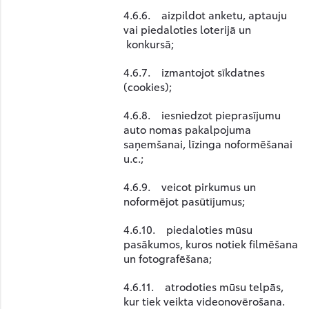
4.6.6. aizpildot anketu, aptauju
vai piedaloties loterijā un
konkursā;
4.6.7. izmantojot sīkdatnes
(cookies);
4.6.8. iesniedzot pieprasījumu
auto nomas pakalpojuma
saņemšanai, līzinga noformēšanai
u.c.;
4.6.9. veicot pirkumus un
noformējot pasūtījumus;
4.6.10. piedaloties mūsu
pasākumos, kuros notiek filmēšana
un fotografēšana;
4.6.11. atrodoties mūsu telpās,
kur tiek veikta videonovērošana.