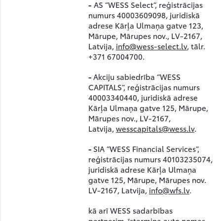
-
AS “WESS Select”, reģistrācijas
numurs 40003609098, juridiskā
adrese Kārļa Ulmaņa gatve 123,
Mārupe, Mārupes nov., LV-2167,
Latvija,
info@wess-select.lv
, tālr.
+371 67004700.
-
Akciju sabiedrība “WESS
CAPITALS”, reģistrācijas numurs
40003340440, juridiskā adrese
Kārļa Ulmaņa gatve 125, Mārupe,
Mārupes nov., LV-2167,
Latvija,
wesscapitals@wess.lv
.
-
SIA “WESS Financial Services”,
reģistrācijas numurs 40103235074,
juridiskā adrese Kārļa Ulmaņa
gatve 125, Mārupe, Mārupes nov.
LV-2167, Latvija,
info@wfs.lv
.
kā arī WESS sadarbības
partnerim-īstermiņa auto nomas