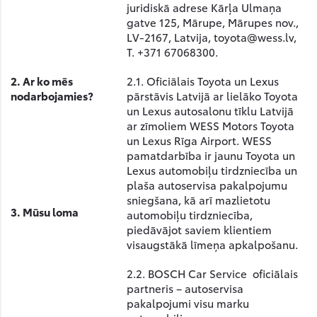
juridiskā adrese Kārļa Ulmaņa
gatve 125, Mārupe, Mārupes nov.,
LV-2167, Latvija,
toyota@wess.lv
,
T. +371 67068300.
2. Ar ko mēs
2.1. Oficiālais Toyota un Lexus
nodarbojamies?
pārstāvis Latvijā ar lielāko Toyota
un Lexus autosalonu tīklu Latvijā
ar zīmoliem WESS Motors Toyota
un Lexus Rīga Airport. WESS
pamatdarbība ir jaunu Toyota un
Lexus automobiļu tirdzniecība un
plaša autoservisa pakalpojumu
sniegšana, kā arī mazlietotu
3.
Mūsu loma
automobiļu tirdzniecība,
piedāvājot saviem klientiem
visaugstākā līmeņa apkalpošanu.
2.2. BOSCH Car Service oficiālais
partneris – autoservisa
pakalpojumi visu marku