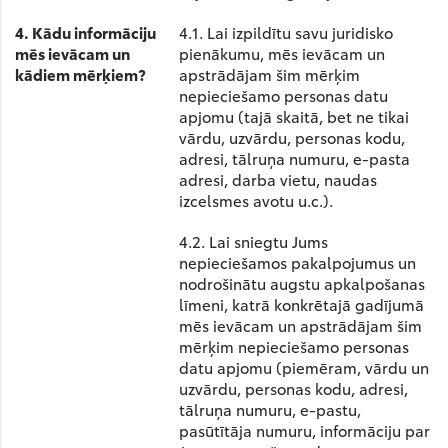
4. Kādu informāciju
4.1. Lai izpildītu savu juridisko
mēs ievācam un
pienākumu, mēs ievācam un
kādiem mērķiem?
apstrādājam šim mērķim
nepieciešamo personas datu
apjomu (tajā skaitā, bet ne tikai
vārdu, uzvārdu, personas kodu,
adresi, tālruņa numuru, e-pasta
adresi, darba vietu, naudas
izcelsmes avotu u.c.).
4.2. Lai sniegtu Jums
nepieciešamos pakalpojumus un
nodrošinātu augstu apkalpošanas
līmeni, katrā konkrētajā gadījumā
mēs ievācam un apstrādājam šim
mērķim nepieciešamo personas
datu apjomu (piemēram, vārdu un
uzvārdu, personas kodu, adresi,
tālruņa numuru, e-pastu,
pasūtītāja numuru, informāciju par