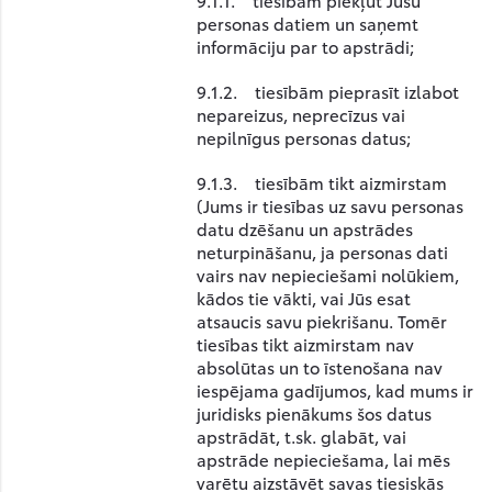
9.1.1. tiesībām piekļūt Jūsu
personas datiem un saņemt
informāciju par to apstrādi;
9.1.2. tiesībām pieprasīt izlabot
nepareizus, neprecīzus vai
nepilnīgus personas datus;
9.1.3. tiesībām tikt aizmirstam
(Jums ir tiesības uz savu personas
datu dzēšanu un apstrādes
neturpināšanu, ja personas dati
vairs nav nepieciešami nolūkiem,
kādos tie vākti, vai Jūs esat
atsaucis savu piekrišanu. Tomēr
tiesības tikt aizmirstam nav
absolūtas un to īstenošana nav
iespējama gadījumos, kad mums ir
juridisks pienākums šos datus
apstrādāt, t.sk. glabāt, vai
apstrāde nepieciešama, lai mēs
varētu aizstāvēt savas tiesiskās