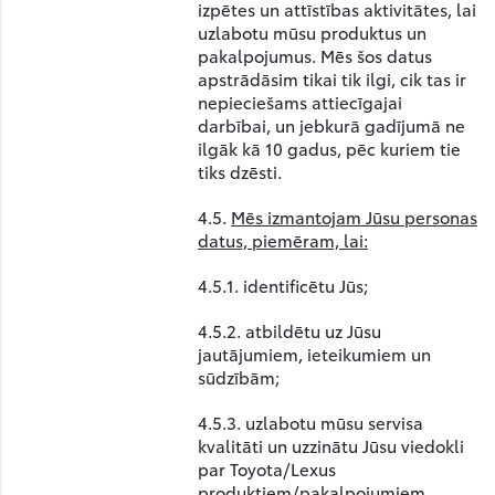
izpētes un attīstības aktivitātes, lai
uzlabotu mūsu produktus un
pakalpojumus. Mēs šos datus
apstrādāsim tikai tik ilgi, cik tas ir
nepieciešams attiecīgajai
darbībai, un jebkurā gadījumā ne
ilgāk kā 10 gadus, pēc kuriem tie
tiks dzēsti.
4.5.
Mēs izmantojam Jūsu personas
datus, piemēram, lai:
4.5.1. identificētu Jūs;
4.5.2. atbildētu uz Jūsu
jautājumiem, ieteikumiem un
sūdzībām;
4.5.3. uzlabotu mūsu servisa
kvalitāti un uzzinātu Jūsu viedokli
par Toyota/Lexus
produktiem/pakalpojumiem