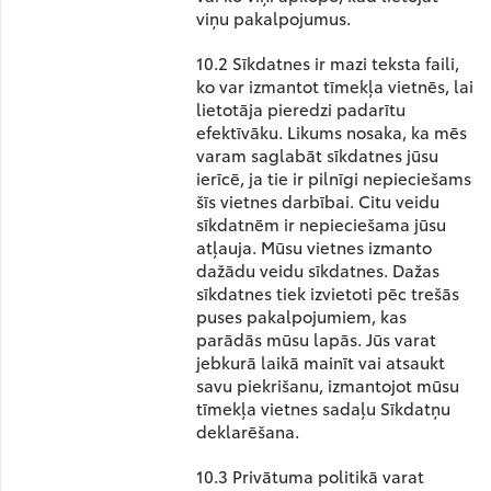
viņu pakalpojumus.
10.2 Sīkdatnes ir mazi teksta faili,
ko var izmantot tīmekļa vietnēs, lai
lietotāja pieredzi padarītu
efektīvāku. Likums nosaka, ka mēs
varam saglabāt sīkdatnes jūsu
ierīcē, ja tie ir pilnīgi nepieciešams
šīs vietnes darbībai. Citu veidu
sīkdatnēm ir nepieciešama jūsu
atļauja. Mūsu vietnes izmanto
dažādu veidu sīkdatnes. Dažas
sīkdatnes tiek izvietoti pēc trešās
puses pakalpojumiem, kas
parādās mūsu lapās. Jūs varat
jebkurā laikā mainīt vai atsaukt
savu piekrišanu, izmantojot mūsu
tīmekļa vietnes sadaļu Sīkdatņu
deklarēšana.
10.3 Privātuma politikā varat