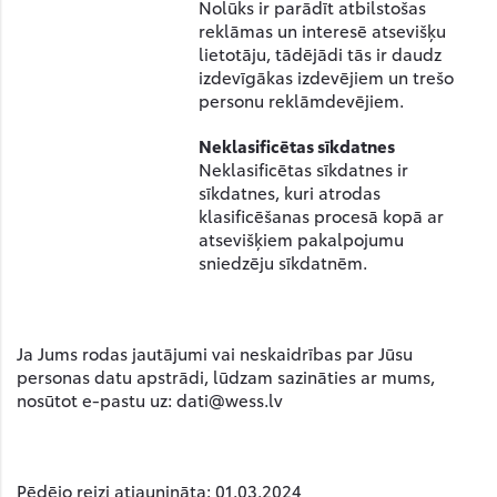
Nolūks ir parādīt atbilstošas
reklāmas un interesē atsevišķu
lietotāju, tādējādi tās ir daudz
izdevīgākas izdevējiem un trešo
personu reklāmdevējiem.
Neklasificētas sīkdatnes
Neklasificētas sīkdatnes ir
sīkdatnes, kuri atrodas
klasificēšanas procesā kopā ar
atsevišķiem pakalpojumu
sniedzēju sīkdatnēm.
Ja Jums rodas jautājumi vai neskaidrības par Jūsu
personas datu apstrādi, lūdzam sazināties ar mums,
nosūtot e-pastu uz:
dati@wess.lv
Pēdējo reizi atjaunināta: 01.03.2024