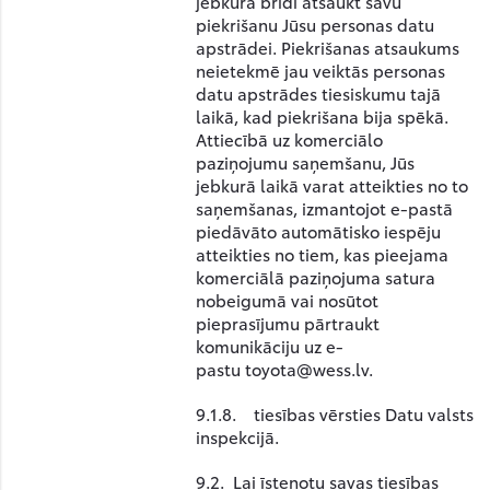
jebkurā brīdī atsaukt savu
piekrišanu Jūsu personas datu
apstrādei. Piekrišanas atsaukums
neietekmē jau veiktās personas
datu apstrādes tiesiskumu tajā
laikā, kad piekrišana bija spēkā.
Attiecībā uz komerciālo
paziņojumu saņemšanu, Jūs
jebkurā laikā varat atteikties no to
saņemšanas, izmantojot e-pastā
piedāvāto automātisko iespēju
atteikties no tiem, kas pieejama
komerciālā paziņojuma satura
nobeigumā vai nosūtot
pieprasījumu pārtraukt
komunikāciju uz e-
pastu
toyota@wess.lv
.
9.1.8. tiesības vērsties Datu valsts
inspekcijā.
9.2. Lai īstenotu savas tiesības