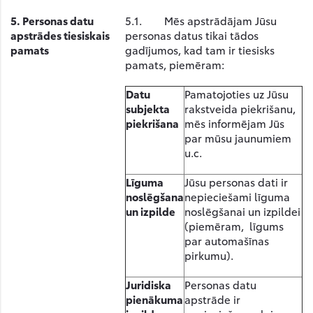
5.
Personas datu
5.1. Mēs apstrādājam Jūsu
apstrādes tiesiskais
personas datus tikai tādos
pamats
gadījumos, kad tam ir tiesisks
pamats, piemēram:
Datu
Pamatojoties uz Jūsu
subjekta
rakstveida piekrišanu,
piekrišana
mēs informējam Jūs
par mūsu jaunumiem
u.c.
Līguma
Jūsu personas dati ir
noslēgšana
nepieciešami līguma
un izpilde
noslēgšanai un izpildei
(piemēram, līgums
par automašīnas
pirkumu).
Juridiska
Personas datu
pienākuma
apstrāde ir