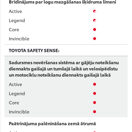
Brīdinājums par logu mazgāšanas šķidruma līmeni
TOYOTA SAFETY SENSE:
Sadursmes novēršanas sistēma ar gājēju noteikšanu
diennakts gaišajā un tumšajā laikā un velosipēdistu
un motociklu noteikšanu diennakts gaišajā laikā
Paātrinājuma palēnināšana zemā ātrumā