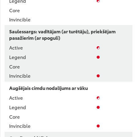
Saulessargs: vadītājam (ar turētāju), priekšējam
pasažierim (ar spoguli)
Augšējais cimdu nodalījums ar vāku