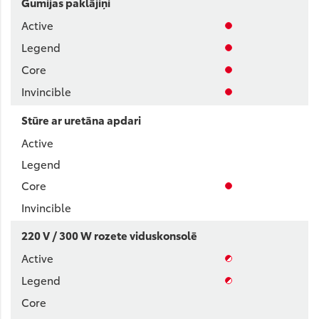
Gumijas paklājiņi
Stūre ar uretāna apdari
220 V / 300 W rozete viduskonsolē