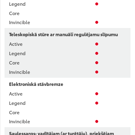
Teleskopiskā stūre ar manuāli regulējamu slīpumu
Elektroniskā stāvbremze
Saulessargs: vadītājam (ar turētāju), priekšējam