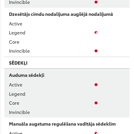
Dzesētājs cimdu nodalījuma augšējā nodalījumā
SĒDEKĻI
Auduma sēdekļi
Manuāla augstuma regulēšana vadītāja sēdeklim