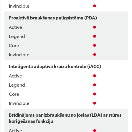
Proaktīvā braukšanas palīgsistēma (PDA)
Inteliģentā adaptīvā kruīza kontrole (iACC)
Brīdinājums par izbraukšanu no joslas (LDA) ar stūres
koriģēšanas funkciju