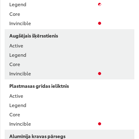
Augšējais šķērsstienis
Plastmasas grīdas ieliktnis
Alumīnija kravas pārsegs