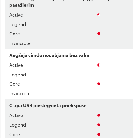
pasažierim
Augšējā cimdu nodalījuma bez vāka
C tipa USB pieslēgvieta priekšpusē