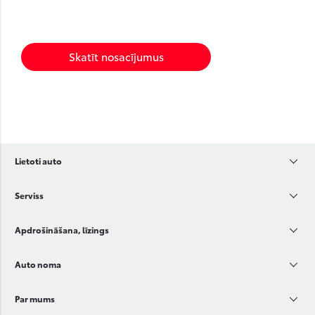
Skatīt nosacījumus
Lietoti auto
Serviss
Apdrošināšana, līzings
Auto noma
Par mums