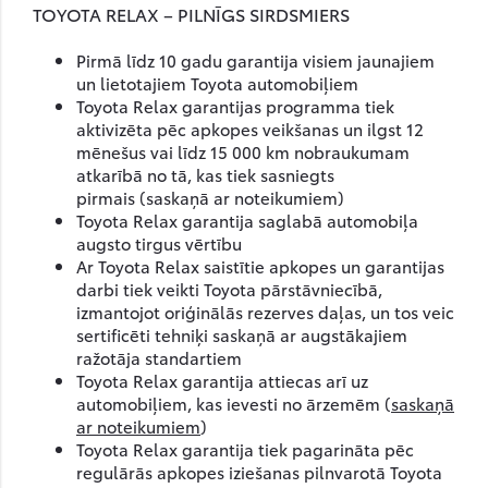
TOYOTA RELAX – PILNĪGS SIRDSMIERS
Pirmā līdz 10 gadu garantija visiem jaunajiem
un lietotajiem Toyota automobiļiem
Toyota Relax garantijas programma tiek
aktivizēta pēc apkopes veikšanas un ilgst 12
mēnešus vai līdz 15 000 km nobraukumam
atkarībā no tā, kas tiek sasniegts
pirmais (
saskaņā ar noteikumiem
)
Toyota Relax garantija saglabā automobiļa
augsto tirgus vērtību
Ar Toyota Relax saistītie apkopes un garantijas
darbi tiek veikti Toyota pārstāvniecībā,
izmantojot oriģinālās rezerves daļas, un tos veic
sertificēti tehniķi saskaņā ar augstākajiem
ražotāja standartiem
Toyota Relax garantija attiecas arī uz
automobiļiem, kas ievesti no ārzemēm (
saskaņā
ar noteikumiem
)
Toyota Relax garantija tiek pagarināta pēc
regulārās apkopes iziešanas pilnvarotā Toyota