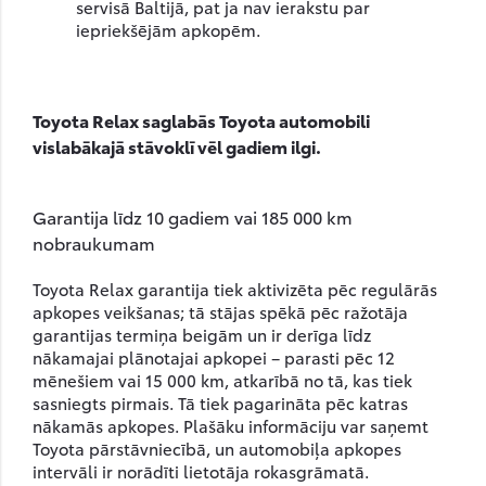
servisā Baltijā, pat ja nav ierakstu par
iepriekšējām apkopēm
.
Toyota Relax saglabās Toyota automobili
vislabākajā stāvoklī vēl gadiem ilgi.
Garantija līdz 10 gadiem vai 185 000 km
nobraukumam
Toyota Relax garantija tiek aktivizēta pēc regulārās
apkopes veikšanas; tā stājas spēkā pēc ražotāja
garantijas termiņa beigām un ir derīga līdz
nākamajai plānotajai apkopei – parasti pēc 12
mēnešiem vai 15 000 km, atkarībā no tā, kas tiek
sasniegts pirmais. Tā tiek pagarināta pēc katras
nākamās apkopes. Plašāku informāciju var saņemt
Toyota pārstāvniecībā, un automobiļa apkopes
intervāli ir norādīti lietotāja rokasgrāmatā.