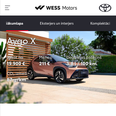
Sākumlapa
Eksterjers un interjers
Komplektācijas
Aygo X
Sākot no
Mēnesī
Degvielas patēriņš
19 900 €
211 €
3.8 l / 100 km
CO₂ izmeši
87 g/km