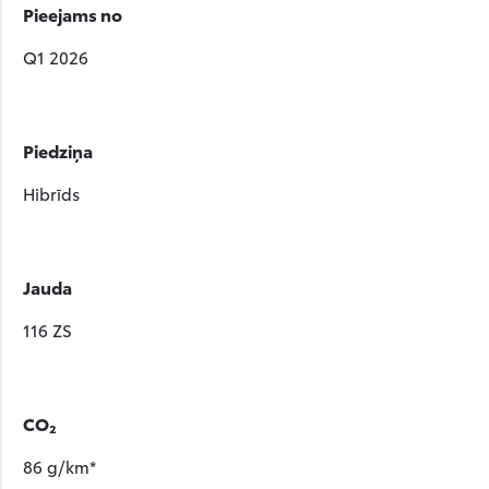
Pieejams no
Q1 2026
Piedziņa
Hibrīds
Jauda
116 ZS
CO₂
86 g/km*