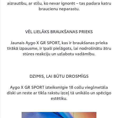
aizrautību, ar stilu, ko nevar ignorēt – tas padara katru
braucienu neparastu.
VĒL LIELĀKS BRAUKŠANAS PRIEKS
Jaunais Aygo X GR SPORT, kas ir braukšanas prieka
tīrākā izpausme, ir īpaši pielāgots, lai nodrošinātu ātru
stūres reakciju un uzlabotu vadāmību.
DZIMIS, LAI BŪTU DROSMĪGS
Aygo X GR SPORT izteiksmīgie 18 collu vieglmetāla
diski un reste ar tīkla rakstu izceļ tā unikālo un spēcīgo
estētiku.