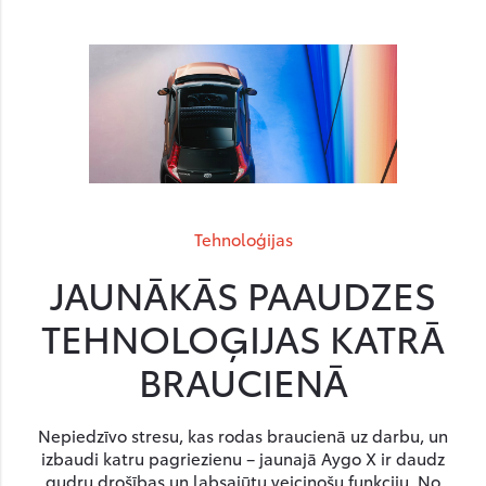
Tehnoloģijas
JAUNĀKĀS PAAUDZES
TEHNOLOĢIJAS KATRĀ
BRAUCIENĀ
Nepiedzīvo stresu, kas rodas braucienā uz darbu, un
izbaudi katru pagriezienu – jaunajā Aygo X ir daudz
gudru drošības un labsajūtu veicinošu funkciju. No