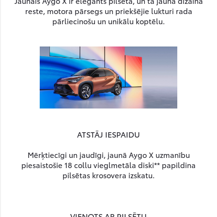
Jaunais Aygo X ir elegants pilsētā, un tā jaunā dizaina
reste, motora pārsegs un priekšējie lukturi rada
pārliecinošu un unikālu koptēlu.
ATSTĀJ IESPAIDU
Mērķtiecīgi un jaudīgi, jaunā Aygo X uzmanību
piesaistošie 18 collu vieglmetāla diski** papildina
pilsētas krosovera izskatu.
VIENOTS AR PILSĒTU