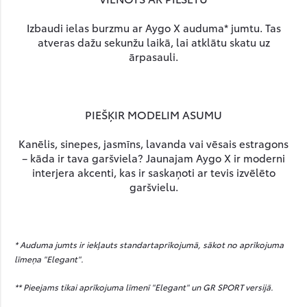
Izbaudi ielas burzmu ar Aygo X auduma* jumtu. Tas
atveras dažu sekunžu laikā, lai atklātu skatu uz
ārpasauli.
PIEŠĶIR MODELIM ASUMU
Kanēlis, sinepes, jasmīns, lavanda vai vēsais estragons
– kāda ir tava garšviela? Jaunajam Aygo X ir moderni
interjera akcenti, kas ir saskaņoti ar tevis izvēlēto
garšvielu.
* Auduma jumts ir iekļauts standartaprīkojumā, sākot no aprīkojuma
līmeņa "Elegant".
** Pieejams tikai aprīkojuma līmenī "Elegant" un GR SPORT versijā.