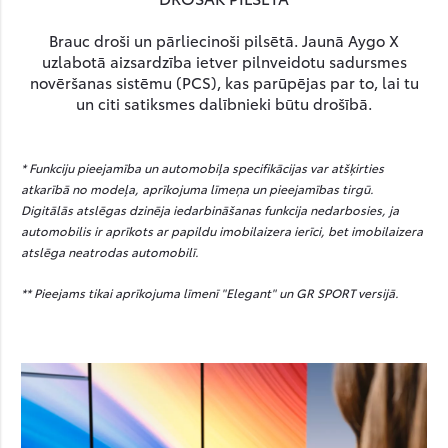
Brauc droši un pārliecinoši pilsētā. Jaunā Aygo X
uzlabotā aizsardzība ietver pilnveidotu sadursmes
novēršanas sistēmu (PCS), kas parūpējas par to, lai tu
un citi satiksmes dalībnieki būtu drošībā.
* Funkciju pieejamība un automobiļa specifikācijas var atšķirties
atkarībā no modeļa, aprīkojuma līmeņa un pieejamības tirgū.
Digitālās atslēgas dzinēja iedarbināšanas funkcija nedarbosies, ja
automobilis ir aprīkots ar papildu imobilaizera ierīci, bet imobilaizera
atslēga neatrodas automobilī.
** Pieejams tikai aprīkojuma līmenī "Elegant" un GR SPORT versijā.