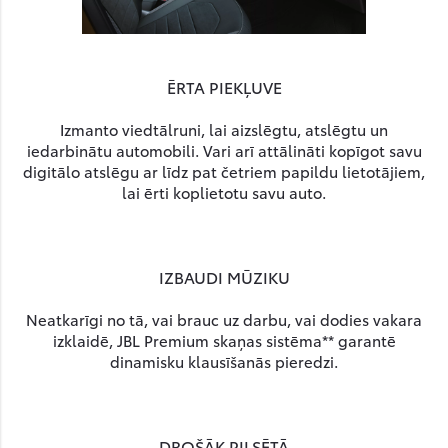
ĒRTA PIEKĻUVE
Izmanto viedtālruni, lai aizslēgtu, atslēgtu un
iedarbinātu automobili. Vari arī attālināti kopīgot savu
digitālo atslēgu ar līdz pat četriem papildu lietotājiem,
lai ērti koplietotu savu auto.
IZBAUDI MŪZIKU
Neatkarīgi no tā, vai brauc uz darbu, vai dodies vakara
izklaidē, JBL Premium skaņas sistēma** garantē
dinamisku klausīšanās pieredzi.
DROŠĀK PILSĒTĀ