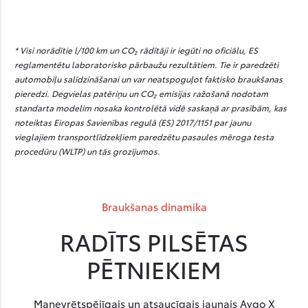
* Visi norādītie l/100 km un CO₂ rādītāji ir iegūti no oficiālu, ES
reglamentētu laboratorisko pārbaužu rezultātiem. Tie ir paredzēti
automobiļu salīdzināšanai un var neatspoguļot faktisko braukšanas
pieredzi. Degvielas patēriņu un CO₂ emisijas ražošanā nodotam
standarta modelim nosaka kontrolētā vidē saskaņā ar prasībām, kas
noteiktas Eiropas Savienības regulā (ES) 2017/1151 par jaunu
vieglajiem transportlīdzekļiem paredzētu pasaules mēroga testa
procedūru (WLTP) un tās grozījumos.
Braukšanas dinamika
RADĪTS PILSĒTAS
PĒTNIEKIEM
Manevrētspējīgais un atsaucīgais jaunais Aygo X