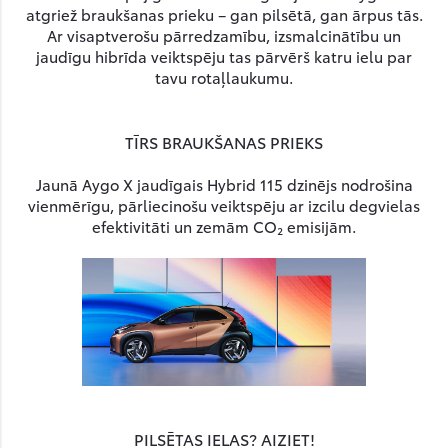
atgriež braukšanas prieku – gan pilsētā, gan ārpus tās.
Ar visaptverošu pārredzamību, izsmalcinātību un
jaudīgu hibrīda veiktspēju tas pārvērš katru ielu par
tavu rotaļlaukumu.
TĪRS BRAUKŠANAS PRIEKS
Jaunā Aygo X jaudīgais Hybrid 115 dzinējs nodrošina
vienmērīgu, pārliecinošu veiktspēju ar izcilu degvielas
efektivitāti un zemām CO₂ emisijām.
PILSĒTAS IELAS? AIZIET!