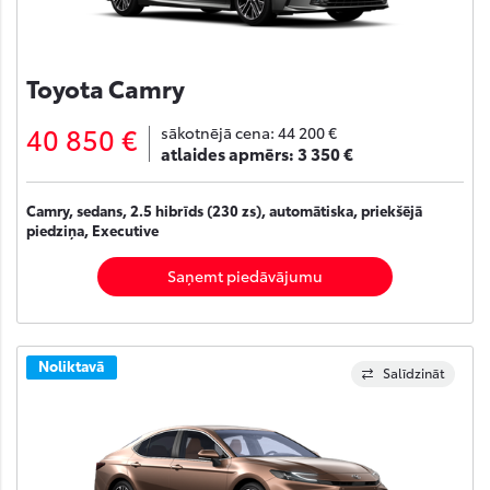
Toyota Camry
40 850 €
sākotnējā cena:
44 200 €
atlaides apmērs:
3 350 €
Camry, sedans, 2.5 hibrīds (230 zs), automātiska, priekšējā
piedziņa, Executive
Saņemt piedāvājumu
Noliktavā
Salīdzināt