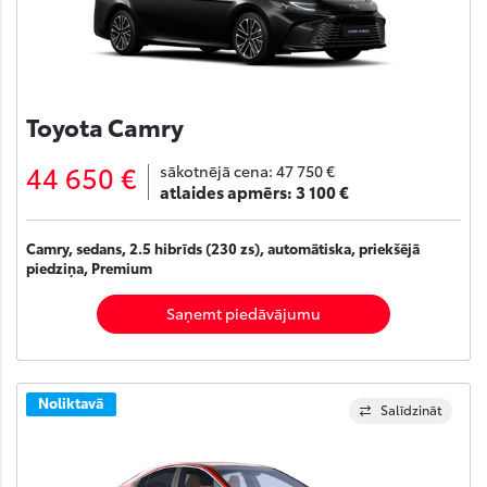
Toyota Camry
44 650 €
sākotnējā cena:
47 750 €
atlaides apmērs:
3 100 €
Camry, sedans, 2.5 hibrīds (230 zs), automātiska, priekšējā
piedziņa, Premium
Saņemt piedāvājumu
Noliktavā
Salīdzināt