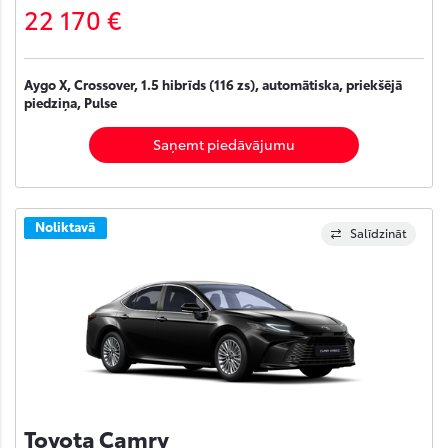
22 170 €
Aygo X, Crossover, 1.5 hibrīds (116 zs), automātiska, priekšējā
piedziņa, Pulse
Saņemt piedāvājumu
Noliktavā
Salīdzināt
Toyota Camry