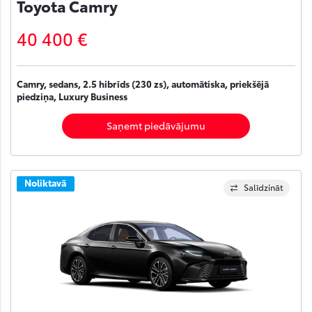
Toyota Camry
40 400 €
Camry, sedans, 2.5 hibrīds (230 zs), automātiska, priekšējā
piedziņa, Luxury Business
Saņemt piedāvājumu
Noliktavā
Salīdzināt