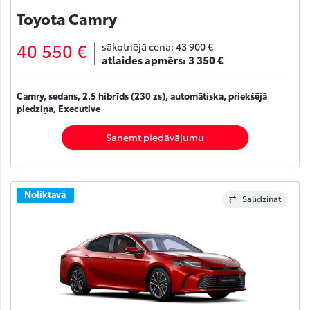
Toyota Camry
40 550 €
sākotnējā cena:
43 900 €
atlaides apmērs:
3 350 €
Camry, sedans, 2.5 hibrīds (230 zs), automātiska, priekšējā
piedziņa, Executive
Saņemt piedāvājumu
Noliktavā
Salīdzināt