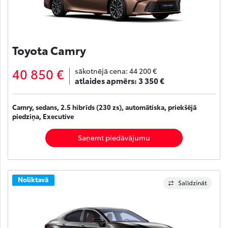
Toyota Camry
40 850 €
sākotnējā cena:
44 200 €
atlaides apmērs:
3 350 €
Camry, sedans, 2.5 hibrīds (230 zs), automātiska, priekšējā
piedziņa, Executive
Saņemt piedāvājumu
Noliktavā
Salīdzināt