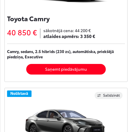
Toyota Camry
40 850 €
sākotnējā cena:
44 200 €
atlaides apmērs:
3 350 €
Camry, sedans, 2.5 hibrīds (230 zs), automātiska, priekšējā
piedziņa, Executive
Saņemt piedāvājumu
Noliktavā
Salīdzināt