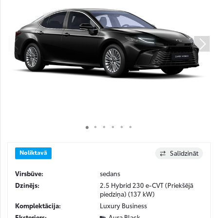
Noliktavā
Salīdzināt
Virsbūve:
sedans
Dzinējs:
2.5 Hybrid 230 e-CVT (Priekšējā
piedziņa) (137 kW)
Komplektācija:
Luxury Business
Eksterjers:
Aura Black