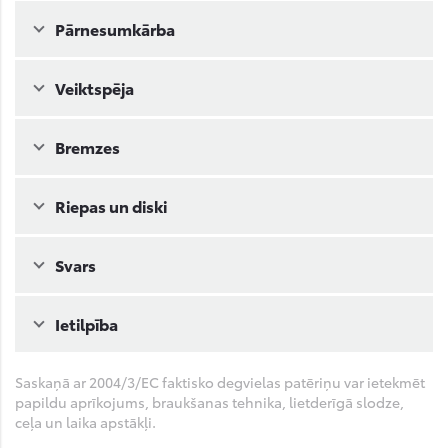
Pārnesumkārba
Veiktspēja
Bremzes
Riepas un diski
Svars
Ietilpība
Saskaņā ar 2004/3/EC faktisko degvielas patēriņu var ietekmēt
papildu aprīkojums, braukšanas tehnika, lietderīgā slodze,
ceļa un laika apstākļi.