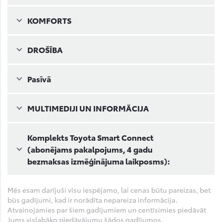
KOMFORTS
DROŠĪBA
Pasīvā
MULTIMEDIJI UN INFORMĀCIJA
Komplekts Toyota Smart Connect
(abonējams pakalpojums, 4 gadu
bezmaksas izmēģinājuma laikposms):
Mēs esam darījuši visu iespējamo, lai cenas būtu pareizas, bet
būs gadījumi, kad ir norādīta nepareiza informācija.
Atvainojamies par šiem gadījumiem un centīsimies piedāvāt
Jums vislabāko piedāvājumu šādos gadījumos.