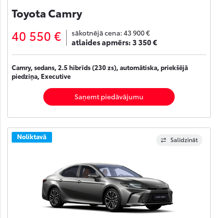
Toyota Camry
40 550 €
sākotnējā cena:
43 900 €
atlaides apmērs:
3 350 €
Camry, sedans, 2.5 hibrīds (230 zs), automātiska, priekšējā
piedziņa, Executive
Saņemt piedāvājumu
Noliktavā
Salīdzināt