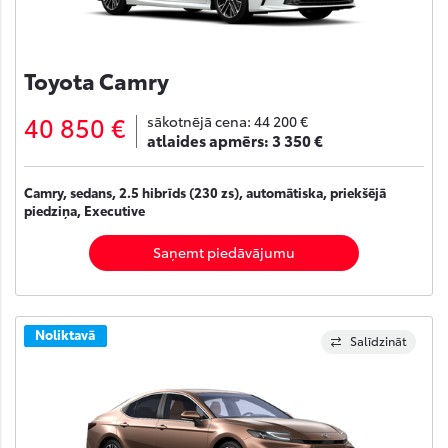
Toyota Camry
40 850 €
sākotnējā cena:
44 200 €
atlaides apmērs:
3 350 €
Camry, sedans, 2.5 hibrīds (230 zs), automātiska, priekšējā
piedziņa, Executive
Saņemt piedāvājumu
Noliktavā
Salīdzināt