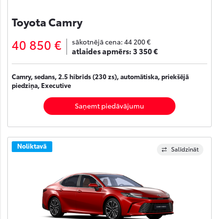
Toyota Camry
40 850 €
sākotnējā cena:
44 200 €
atlaides apmērs:
3 350 €
Camry, sedans, 2.5 hibrīds (230 zs), automātiska, priekšējā
piedziņa, Executive
Saņemt piedāvājumu
Noliktavā
Salīdzināt