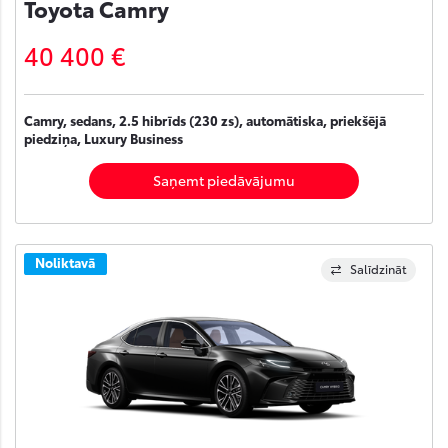
Toyota Camry
40 400 €
Camry, sedans, 2.5 hibrīds (230 zs), automātiska, priekšējā
piedziņa, Luxury Business
Saņemt piedāvājumu
Noliktavā
Salīdzināt