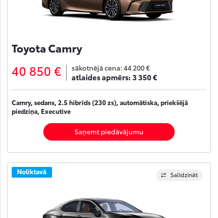
Toyota Camry
40 850 €
sākotnējā cena:
44 200 €
atlaides apmērs:
3 350 €
Camry, sedans, 2.5 hibrīds (230 zs), automātiska, priekšējā
piedziņa, Executive
Saņemt piedāvājumu
Noliktavā
Salīdzināt