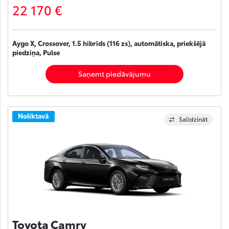
22 170 €
Aygo X, Crossover, 1.5 hibrīds (116 zs), automātiska, priekšējā
piedziņa, Pulse
Saņemt piedāvājumu
Noliktavā
Salīdzināt
Toyota Camry