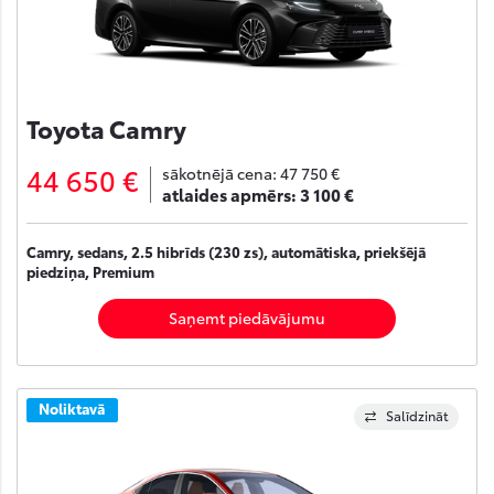
Toyota Camry
44 650 €
sākotnējā cena:
47 750 €
atlaides apmērs:
3 100 €
Camry, sedans, 2.5 hibrīds (230 zs), automātiska, priekšējā
piedziņa, Premium
Saņemt piedāvājumu
Noliktavā
Salīdzināt