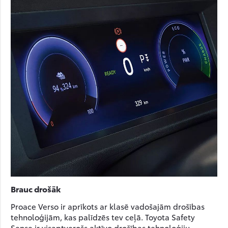
Brauc drošāk
Proace Verso ir aprīkots ar klasē vadošajām drošības
tehnoloģijām, kas palīdzēs tev ceļā. Toyota Safety
Sense ir visaptverošs aktīvo drošības tehnoloģiju