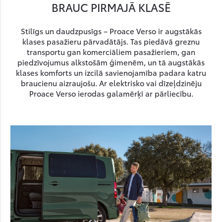
BRAUC PIRMAJĀ KLASĒ
Stilīgs un daudzpusīgs – Proace Verso ir augstākās
klases pasažieru pārvadātājs. Tas piedāvā greznu
transportu gan komerciāliem pasažieriem, gan
piedzīvojumus alkstošām ģimenēm, un tā augstākās
klases komforts un izcilā savienojamība padara katru
braucienu aizraujošu. Ar elektrisko vai dīzeļdzinēju
Proace Verso ierodas galamērķī ar pārliecību.