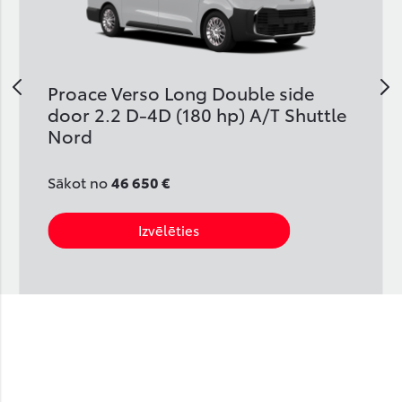
v
Proace Verso Long Double side
door 2.2 D-4D (180 hp) A/T Shuttle
Nord
Sākot no
46 650 €
Izvēlēties