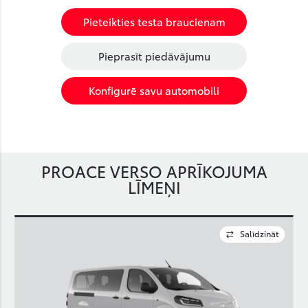
Pieteikties testa braucienam
Pieprasīt piedāvājumu
Konfigurē savu automobili
PROACE VERSO APRĪKOJUMA
LĪMEŅI
t
Salīdzināt