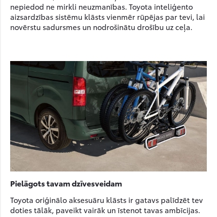
nepiedod ne mirkli neuzmanības. Toyota inteliģento
aizsardzības sistēmu klāsts vienmēr rūpējas par tevi, lai
novērstu sadursmes un nodrošinātu drošību uz ceļa.
Pielāgots tavam dzīvesveidam
Toyota oriģinālo aksesuāru klāsts ir gatavs palīdzēt tev
doties tālāk, paveikt vairāk un īstenot tavas ambīcijas.