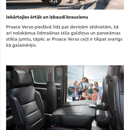
Iekārtojies ērtāk un izbaudi braucienu
Proace Verso piedāvā līdz pat deviņām sēdvietām, kā
arī nolokāmus lidmašīnas stila galdiņus un panorāmas
stikla jumtu, tāpēc ar Proace Verso ceļš ir tikpat svarīgs
kā galamērķis.