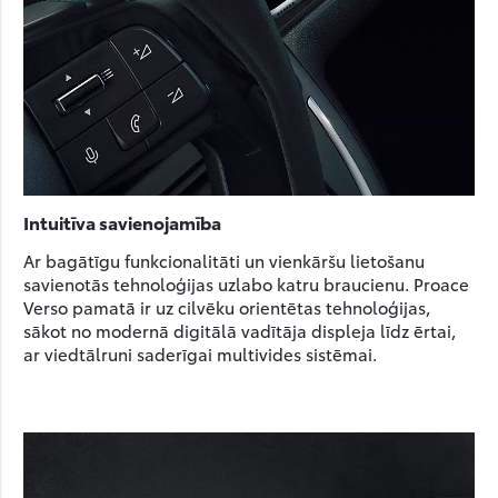
Intuitīva savienojamība
Ar bagātīgu funkcionalitāti un vienkāršu lietošanu
savienotās tehnoloģijas uzlabo katru braucienu. Proace
Verso pamatā ir uz cilvēku orientētas tehnoloģijas,
sākot no modernā digitālā vadītāja displeja līdz ērtai,
ar viedtālruni saderīgai multivides sistēmai.