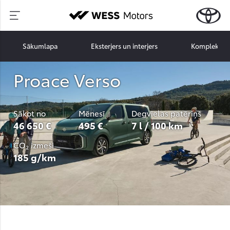
Sākumlapa
Eksterjers un interjers
Komplektāci
Proace Verso
Sākot no
Mēnesī
Degvielas patēriņš
46 650 €
495 €
7 l / 100 km
CO₂ izmeši
185 g/km