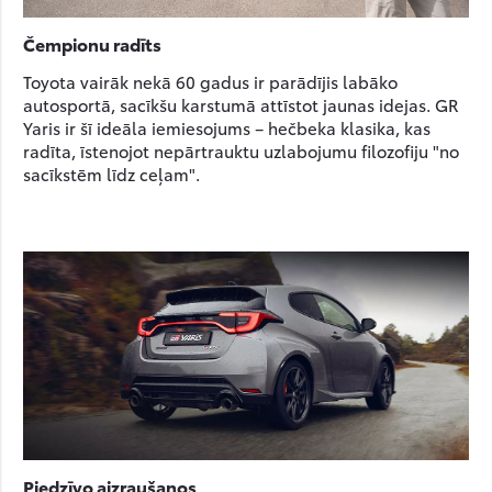
Čempionu radīts
Toyota vairāk nekā 60 gadus ir parādījis labāko
autosportā, sacīkšu karstumā attīstot jaunas idejas. GR
Yaris ir šī ideāla iemiesojums – hečbeka klasika, kas
radīta, īstenojot nepārtrauktu uzlabojumu filozofiju "no
sacīkstēm līdz ceļam".
Piedzīvo aizraušanos