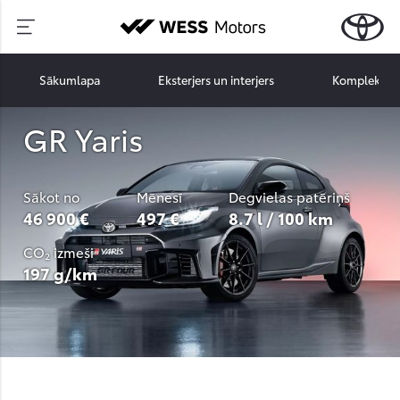
Sākumlapa
Eksterjers un interjers
Komplektāci
GR Yaris
Sākot no
Mēnesī
Degvielas patēriņš
46 900 €
497 €
8.7 l / 100 km
CO₂ izmeši
197 g/km