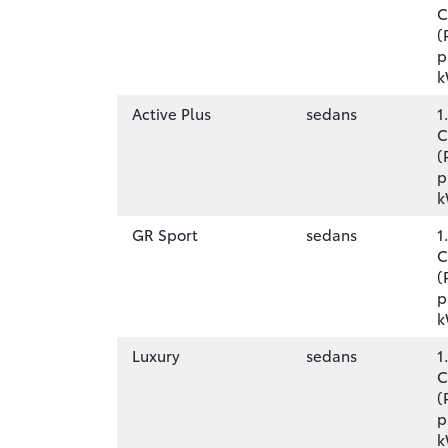
C
(
p
k
Active Plus
sedans
1
C
(
p
k
GR Sport
sedans
1
C
(
p
k
Luxury
sedans
1
C
(
p
k