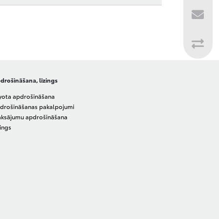
drošināšana, līzings
yota apdrošināšana
drošināšanas pakalpojumi
ksājumu apdrošināšana
zings