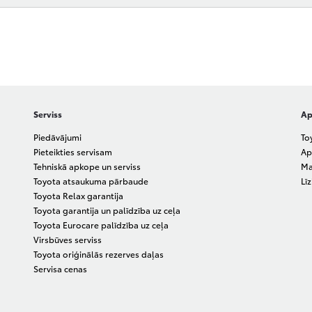
Serviss
Ap
Piedāvājumi
To
Pieteikties servisam
Ap
Tehniskā apkope un serviss
Ma
Toyota atsaukuma pārbaude
Lī
Toyota Relax garantija
Toyota garantija un palīdzība uz ceļa
Toyota Eurocare palīdzība uz ceļa
Virsbūves serviss
Toyota oriģinālās rezerves daļas
Servisa cenas