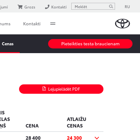
RU
ājumi
Grozs
Kontakti
 mums
Kontakti
Pieteikties testa braucienam
Cenas
Lejupielādēt PDF
IS
ELAS
ATLAIŽU
IŅŠ
CENA
CENAS
28 400
24 300