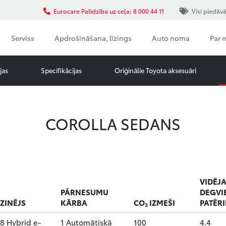
Eurocare Palīdzība uz ceļa: 8 000 44 11
Visi piedāv
Serviss
Apdrošināšana, līzings
Auto noma
Par
jas
Specifikācijas
Oriģinālie Toyota aksesuāri
COROLLA SEDANS
VIDĒJA
PĀRNESUMU
DEGVI
ZINĒJS
KĀRBA
CO₂ IZMEŠI
PATĒR
.8 Hybrid e-
1 Automātiskā
100
4.4