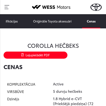
pecifikācijas
Oriģinālie Toyota aksesuāri
Cenas
COROLLA HEČBEKS
Lejupielādēt PDF
CENAS
Active
5 durvju hečbeks
1.8 Hybrid e-CVT
(Priekšējā piedziņa) (72