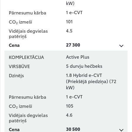
kW)
1 e-CVT
101
4.5
27 300
Active Plus
5 durvju hečbeks
1.8 Hybrid e-CVT
(Priekšējā piedziņa) (72
kW)
1 e-CVT
105
4.6
30 500