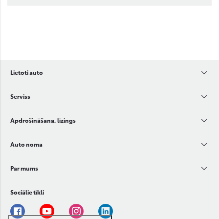
Lietoti auto
Serviss
Apdrošināšana, līzings
Auto noma
Par mums
Sociālie tīkli
Facebook
Youtube
Instagram
Linkedin