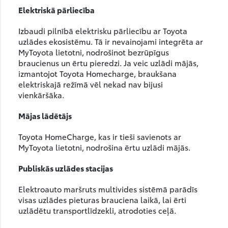
Elektriskā pārliecība
Izbaudi pilnībā elektrisku pārliecību ar Toyota
uzlādes ekosistēmu. Tā ir nevainojami integrēta ar
MyToyota lietotni, nodrošinot bezrūpīgus
braucienus un ērtu pieredzi. Ja veic uzlādi mājās,
izmantojot Toyota Homecharge, braukšana
elektriskajā režīmā vēl nekad nav bijusi
vienkāršāka.
Mājas lādētājs
Toyota HomeCharge, kas ir tieši savienots ar
MyToyota lietotni, nodrošina ērtu uzlādi mājās.
Publiskās uzlādes stacijas
Elektroauto maršruts multivides sistēmā parādīs
visas uzlādes pieturas brauciena laikā, lai ērti
uzlādētu transportlīdzekli, atrodoties ceļā.