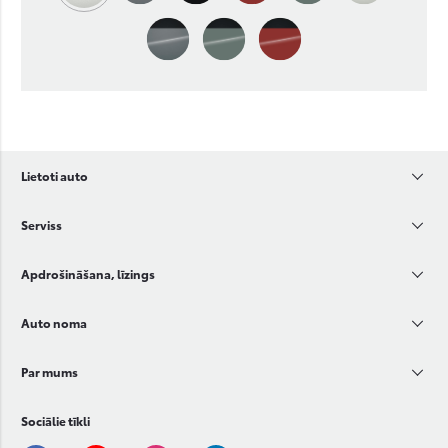
Lietoti auto
Serviss
Apdrošināšana, līzings
Auto noma
Par mums
Sociālie tīkli