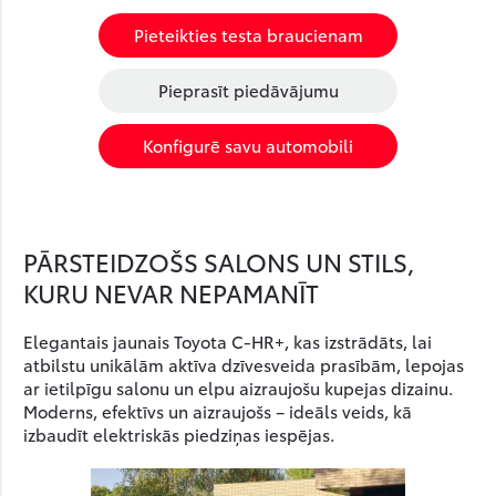
Pieteikties testa braucienam
Pieprasīt piedāvājumu
Konfigurē savu automobili
PĀRSTEIDZOŠS SALONS UN STILS,
KURU NEVAR NEPAMANĪT
Elegantais jaunais Toyota C-HR+, kas izstrādāts, lai
atbilstu unikālām aktīva dzīvesveida prasībām, lepojas
ar ietilpīgu salonu un elpu aizraujošu kupejas dizainu.
Moderns, efektīvs un aizraujošs – ideāls veids, kā
izbaudīt elektriskās piedziņas iespējas.