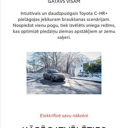
GATAVS VISAM
Intuitīvais un daudzpusīgais Toyota C-HR+
pielāgojas jebkuram braukšanas scenārijam.
Nospiežot vienu pogu, tiek izvēlēts sniega režīms,
kas optimizē piedziņu ziemas apstākļiem ar zemu
saķeri.
Elektrificē savu nākotni