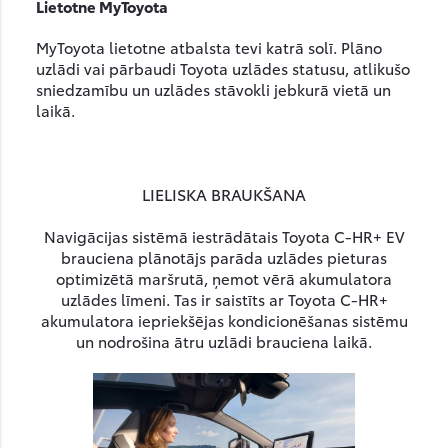
Lietotne MyToyota
MyToyota lietotne atbalsta tevi katrā solī. Plāno
uzlādi vai pārbaudi Toyota uzlādes statusu, atlikušo
sniedzamību un uzlādes stāvokli jebkurā vietā un
laikā.
LIELISKA BRAUKŠANA
Navigācijas sistēmā iestrādātais Toyota C-HR+ EV
brauciena plānotājs parāda uzlādes pieturas
optimizētā maršrutā, ņemot vērā akumulatora
uzlādes līmeni. Tas ir saistīts ar Toyota C-HR+
akumulatora iepriekšējas kondicionēšanas sistēmu
un nodrošina ātru uzlādi brauciena laikā.