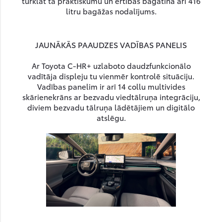
turklāt tā praktiskumu un ērtības bagātina arī 416
litru bagāžas nodalījums.
JAUNĀKĀS PAAUDZES VADĪBAS PANELIS
Ar Toyota C-HR+ uzlaboto daudzfunkcionālo
vadītāja displeju tu vienmēr kontrolē situāciju.
Vadības panelim ir arī 14 collu multivides
skārienekrāns ar bezvadu viedtālruņa integrāciju,
diviem bezvadu tālruņa lādētājiem un digitālo
atslēgu.