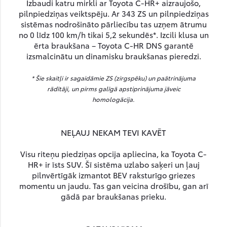
Izbaudi katru mirkli ar Toyota C-HR+ aizraujošo,
pilnpiedziņas veiktspēju. Ar 343 ZS un pilnpiedziņas
sistēmas nodrošināto pārliecību tas uzņem ātrumu
no 0 līdz 100 km/h tikai 5,2 sekundēs*. Izcili klusa un
ērta braukšana – Toyota C-HR DNS garantē
izsmalcinātu un dinamisku braukšanas pieredzi.
* Šie skaitļi ir sagaidāmie ZS (zirgspēku) un paātrinājuma
rādītāji, un pirms galīgā apstiprinājuma jāveic
homologācija.
NEĻAUJ NEKAM TEVI KAVĒT
Visu riteņu piedziņas opcija apliecina, ka Toyota C-
HR+ ir īsts SUV. Šī sistēma uzlabo saķeri un ļauj
pilnvērtīgāk izmantot BEV raksturīgo griezes
momentu un jaudu. Tas gan veicina drošību, gan arī
gādā par braukšanas prieku.