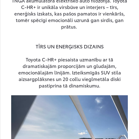
TNGA akumulatora elektrisko auto filozofija. Toyota
C-HR+ ir unikāla virsbūve un interjers – tīrs,
enerģisks izskats, kas pašos pamatos ir vienkāršs,
tomēr spēcīgi emocionāli uzrunā gan sirdis, gan
prātus.
TĪRS UN ENERĢISKS DIZAINS
Toyota C-HR+ piesaista uzmanību ar tā
dramatiskajām proporcijām un gludajām,
emocionālajām līnijām. Izteiksmīgās SUV stila
aizsargplāksnes un 20 collu vieglmetāla diski
pastiprina tā dinamiskumu.