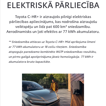
ELEKTRISKĀ PĀRLIECĪBA
Toyota C-HR+ ir aizraujošs pilnīgi elektriskas
pārliecības apliecinājums, kas nodrošina aizraujošu
veiktspēju un līdz pat 600 km* sniedzamību.
Aerodinamisks un ļoti efektīvs ar 77 kWh akumulatoru.
** Sniedzamība attiecas uz Toyota C-HR+ Mid aprīkojuma līmeni
ar 77 kWh akumulatoru ar 18 collu riteņiem. Sniedzamība
atspoguļo paredzamo kombinēto WLTP sniedzamības rezultātu,
un pirms galīgā apstiprinājuma jāveic homologācija. 77 kWh ir
akumulatora bruto kapacitāte.