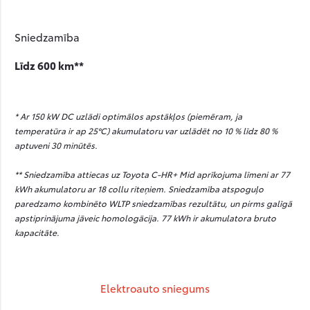
Sniedzamība
Līdz 600 km**
* Ar 150 kW DC uzlādi optimālos apstākļos (piemēram, ja
temperatūra ir ap 25°C) akumulatoru var uzlādēt no 10 % līdz 80 %
aptuveni 30 minūtēs.
** Sniedzamība attiecas uz Toyota C-HR+ Mid aprīkojuma līmeni ar 77
kWh akumulatoru ar 18 collu riteņiem. Sniedzamība atspoguļo
paredzamo kombinēto WLTP sniedzamības rezultātu, un pirms galīgā
apstiprinājuma jāveic homologācija. 77 kWh ir akumulatora bruto
kapacitāte.
Elektroauto sniegums