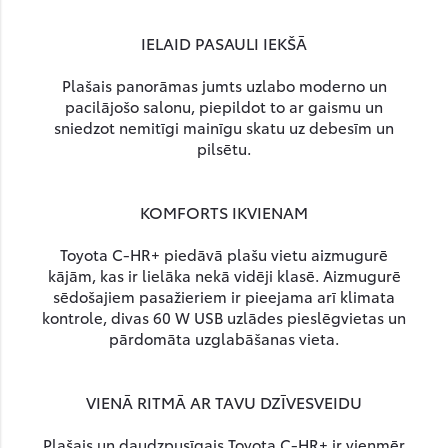
IELAID PASAULI IEKŠĀ
Plašais panorāmas jumts uzlabo moderno un
pacilājošo salonu, piepildot to ar gaismu un
sniedzot nemitīgi mainīgu skatu uz debesīm un
pilsētu.
KOMFORTS IKVIENAM
Toyota C-HR+ piedāvā plašu vietu aizmugurē
kājām, kas ir lielāka nekā vidēji klasē. Aizmugurē
sēdošajiem pasažieriem ir pieejama arī klimata
kontrole, divas 60 W USB uzlādes pieslēgvietas un
pārdomāta uzglabāšanas vieta.
VIENĀ RITMĀ AR TAVU DZĪVESVEIDU
Plašais un daudzpusīgais Toyota C-HR+ ir vienmēr