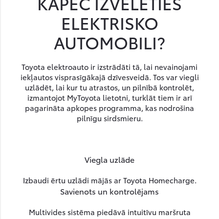
KĀPĒC IZVĒLĒTIES
ELEKTRISKO
AUTOMOBILI?
Toyota elektroauto ir izstrādāti tā, lai nevainojami
iekļautos visprasīgākajā dzīvesveidā. Tos var viegli
uzlādēt, lai kur tu atrastos, un pilnībā kontrolēt,
izmantojot MyToyota lietotni, turklāt tiem ir arī
pagarināta apkopes programma, kas nodrošina
pilnīgu sirdsmieru.
Viegla uzlāde
Izbaudi ērtu uzlādi mājās ar Toyota Homecharge.
Savienots un kontrolējams
Multivides sistēma piedāvā intuitīvu maršruta