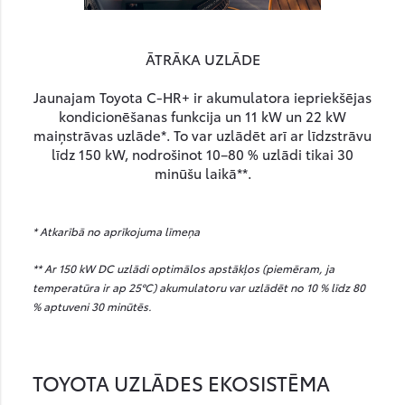
ĀTRĀKA UZLĀDE
Jaunajam Toyota C-HR+ ir akumulatora iepriekšējas
kondicionēšanas funkcija un 11 kW un 22 kW
maiņstrāvas uzlāde*. To var uzlādēt arī ar līdzstrāvu
līdz 150 kW, nodrošinot 10–80 % uzlādi tikai 30
minūšu laikā**.
* Atkarībā no aprīkojuma līmeņa
** Ar 150 kW DC uzlādi optimālos apstākļos (piemēram, ja
temperatūra ir ap 25°C) akumulatoru var uzlādēt no 10 % līdz 80
% aptuveni 30 minūtēs.
TOYOTA UZLĀDES EKOSISTĒMA