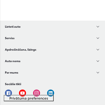
Lietoti auto
Serviss
Apdrošināšana, līzings
Auto noma
Par mums
Sociālie tīkli
Facebook
Youtube
Instagram
Linkedin