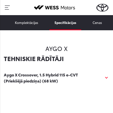
Komplektācijas
Specifikācijas
Cenas
AYGO X
TEHNISKIE RĀDĪTĀJI
Aygo X Crossover, 1.5 Hybrid 115 e-CVT
(Priekšējā piedziņa) (68 kW)