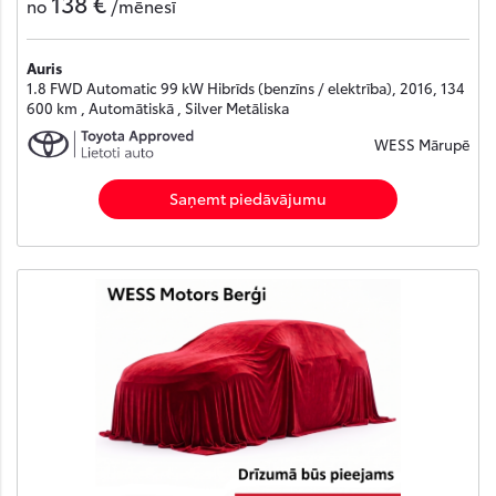
138 €
no
/mēnesī
Auris
1.8 FWD Automatic 99 kW Hibrīds (benzīns / elektrība), 2016, 134
600 km , Automātiskā , Silver Metāliska
WESS Mārupē
Saņemt piedāvājumu