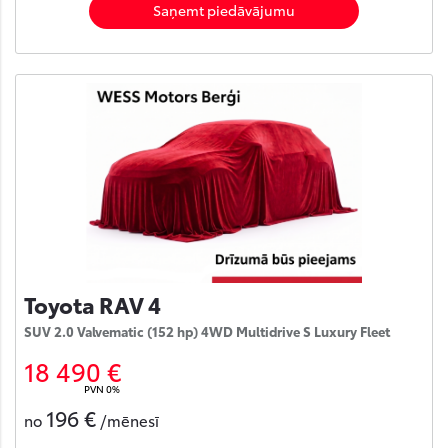
Saņemt piedāvājumu
Toyota RAV 4
SUV 2.0 Valvematic (152 hp) 4WD Multidrive S Luxury Fleet
18 490 €
PVN 0%
196 €
no
/mēnesī