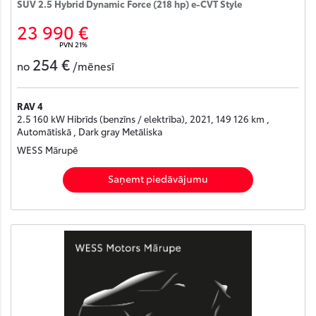
SUV 2.5 Hybrid Dynamic Force (218 hp) e-CVT Style
23 990 €
PVN 21%
254 €
no
/mēnesī
RAV 4
2.5 160 kW Hibrīds (benzīns / elektrība), 2021, 149 126 km ,
Automātiskā , Dark gray Metāliska
WESS Mārupē
Saņemt piedāvājumu