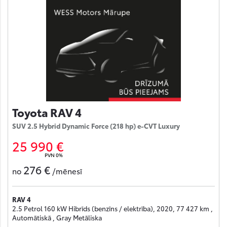
Toyota RAV 4
SUV 2.5 Hybrid Dynamic Force (218 hp) e-CVT Luxury
25 990 €
PVN 0%
276 €
no
/mēnesī
RAV 4
2.5 Petrol 160 kW Hibrīds (benzīns / elektrība), 2020, 77 427 km ,
Automātiskā , Gray Metāliska