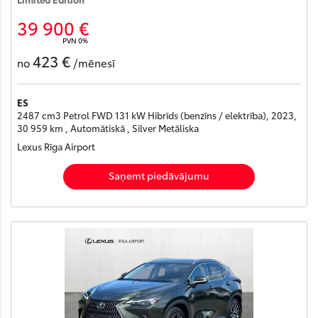
39 900 €
PVN 0%
423 €
no
/mēnesī
ES
2487 cm3 Petrol FWD 131 kW Hibrīds (benzīns / elektrība), 2023,
30 959 km , Automātiskā , Silver Metāliska
Lexus Rīga Airport
Saņemt piedāvājumu