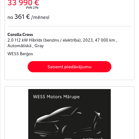
33 990 €
PVN 21%
361 €
no
/mēnesī
Corolla Cross
2.0 112 kW Hibrīds (benzīns / elektrība), 2023, 47 000 km ,
Automātiskā , Gray
WESS Berģos
Saņemt piedāvājumu