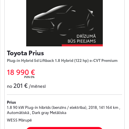
Toyota Prius
Plug-in Hybrid 5d Liftback 1.8 Hybrid (122 hp) e-CVT Premium
18 990 €
PVN 0%
201 €
no
/mēnesī
Prius
1.8 90 kW Plug-in hibrīds (benzīns / elektrība), 2018, 141 164 km ,
Automātiskā , Dark gray Metāliska
WESS Mārupē