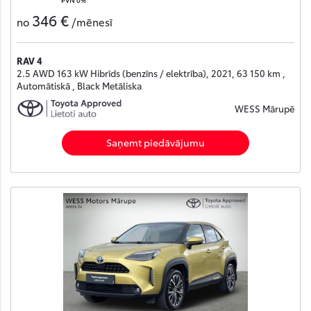
346 €
no
/mēnesī
RAV 4
2.5 AWD 163 kW Hibrīds (benzīns / elektrība), 2021, 63 150 km ,
Automātiskā , Black Metāliska
WESS Mārupē
Saņemt piedāvājumu