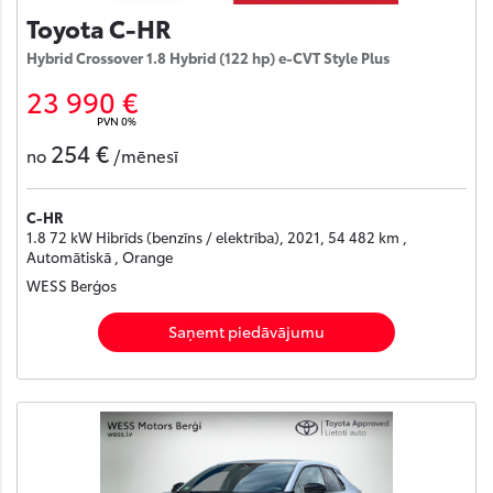
Toyota C-HR
Hybrid Crossover 1.8 Hybrid (122 hp) e-CVT Style Plus
23 990 €
PVN 0%
254 €
no
/mēnesī
C-HR
1.8 72 kW Hibrīds (benzīns / elektrība), 2021, 54 482 km ,
Automātiskā , Orange
WESS Berģos
Saņemt piedāvājumu