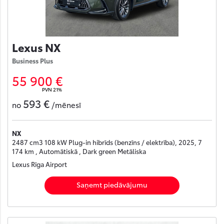
Lexus NX
Business Plus
55 900 €
PVN 21%
593 €
no
/mēnesī
NX
2487 cm3 108 kW Plug-in hibrīds (benzīns / elektrība), 2025, 7
174 km , Automātiskā , Dark green Metāliska
Lexus Rīga Airport
Saņemt piedāvājumu