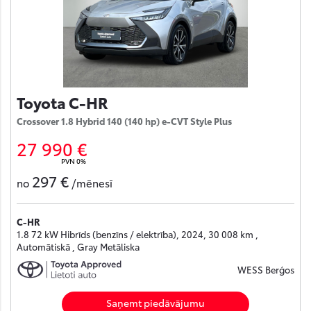
Toyota C-HR
Crossover 1.8 Hybrid 140 (140 hp) e-CVT Style Plus
27 990 €
PVN 0%
297 €
no
/mēnesī
C-HR
1.8 72 kW Hibrīds (benzīns / elektrība), 2024, 30 008 km ,
Automātiskā , Gray Metāliska
WESS Berģos
Saņemt piedāvājumu