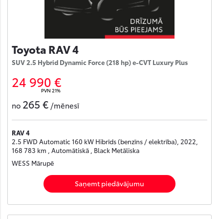
Toyota RAV 4
SUV 2.5 Hybrid Dynamic Force (218 hp) e-CVT Luxury Plus
24 990 €
PVN 21%
265 €
no
/mēnesī
RAV 4
2.5 FWD Automatic 160 kW Hibrīds (benzīns / elektrība), 2022,
168 783 km , Automātiskā , Black Metāliska
WESS Mārupē
Saņemt piedāvājumu