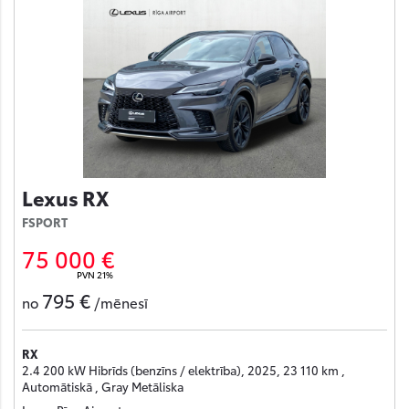
Lexus RX
FSPORT
75 000 €
PVN 21%
795 €
no
/mēnesī
RX
2.4 200 kW Hibrīds (benzīns / elektrība), 2025, 23 110 km ,
Automātiskā , Gray Metāliska