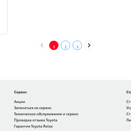
НАЗАД
ДАЛЕЕ
1
2
3
Сервис
Ст
Акции
Ст
Записаться на сервис
Ус
Техническое обслуживание и сервис
Ст
Проверка отзыва Toyota
Ли
Гарантия Toyota Relax