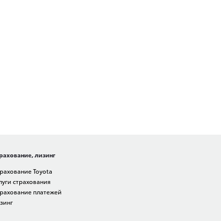
рахование, лизинг
рахование Toyota
луги страхования
рахование платежей
зинг