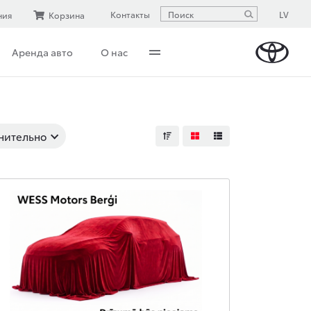
LV
Контакты
ния
Корзина
Аренда авто
О нас
нительно