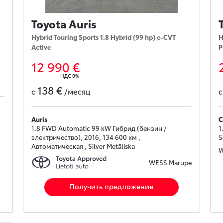
Toyota Auris
Hybrid Touring Sports 1.8 Hybrid (99 hp) e-CVT
H
Active
P
12 990 €
НДС 0%
138 €
с
/месяц
Auris
C
1.8 FWD Automatic 99 kW Гибрид (бензин /
1
электричество), 2016, 134 600 км ,
5
Автоматическая , Silver Metāliska
W
WESS Mārupē
Получить предложение