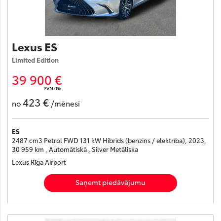
Lexus ES
Limited Edition
39 900 €
PVN 0%
423 €
no
/mēnesī
ES
2487 cm3 Petrol FWD 131 kW Hibrīds (benzīns / elektrība), 2023,
30 959 km , Automātiskā , Silver Metāliska
Lexus Rīga Airport
Saņemt piedāvājumu