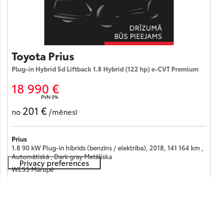
Toyota Prius
Plug-in Hybrid 5d Liftback 1.8 Hybrid (122 hp) e-CVT Premium
18 990 €
PVN 0%
201 €
no
/mēnesī
Prius
1.8 90 kW Plug-in hibrīds (benzīns / elektrība), 2018, 141 164 km ,
Automātiskā , Dark gray Metāliska
WESS Mārupē
Saņemt piedāvājumu