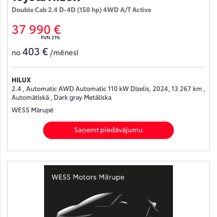
Double Cab 2.4 D-4D (150 hp) 4WD A/T Active
37 990 €
PVN 21%
403 €
no
/mēnesī
HILUX
2.4 , Automatic AWD Automatic 110 kW Dīzelis, 2024, 13 267 km ,
Automātiskā , Dark gray Metāliska
WESS Mārupē
Saņemt piedāvājumu