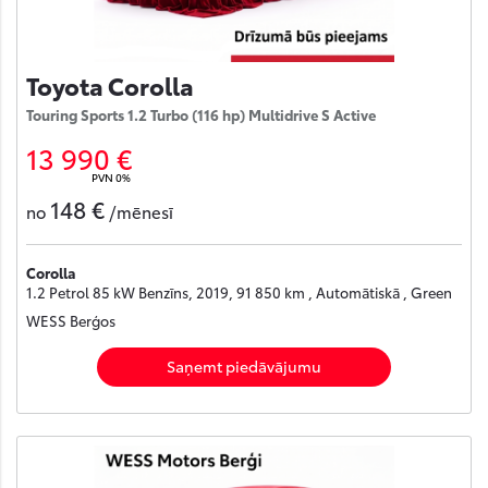
Toyota Corolla
Touring Sports 1.2 Turbo (116 hp) Multidrive S Active
13 990 €
PVN 0%
148 €
no
/mēnesī
Corolla
1.2 Petrol 85 kW Benzīns, 2019, 91 850 km , Automātiskā , Green
WESS Berģos
Saņemt piedāvājumu