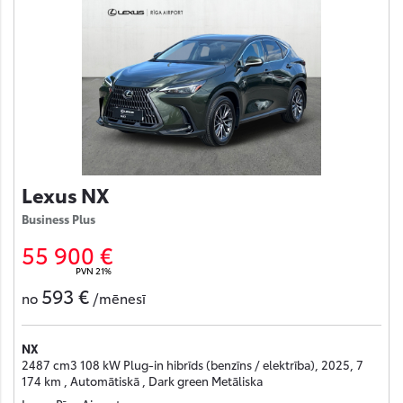
Lexus NX
Business Plus
55 900 €
PVN 21%
593 €
no
/mēnesī
NX
2487 cm3 108 kW Plug-in hibrīds (benzīns / elektrība), 2025, 7
174 km , Automātiskā , Dark green Metāliska