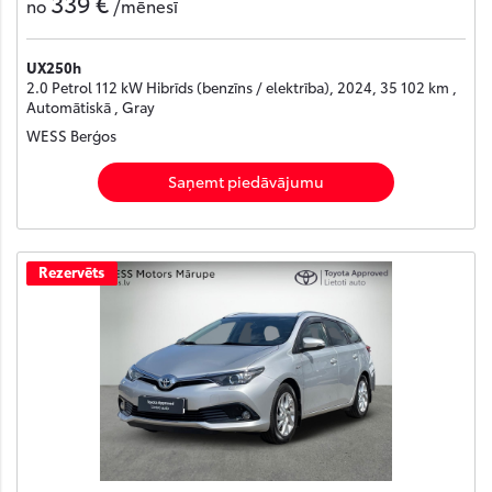
339 €
no
/mēnesī
UX250h
2.0 Petrol 112 kW Hibrīds (benzīns / elektrība), 2024, 35 102 km ,
Automātiskā , Gray
WESS Berģos
Saņemt piedāvājumu
Rezervēts