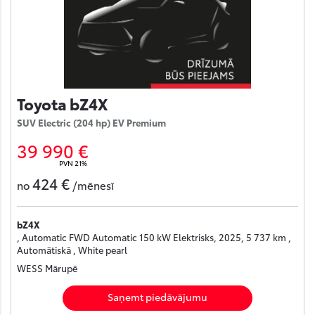
Toyota bZ4X
SUV Electric (204 hp) EV Premium
39 990 €
PVN 21%
424 €
no
/mēnesī
bZ4X
, Automatic FWD Automatic 150 kW Elektrisks, 2025, 5 737 km ,
Automātiskā , White pearl
WESS Mārupē
Saņemt piedāvājumu