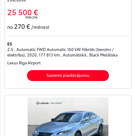
25 500 €
PVN 21%
270 €
no
/mēnesī
ES
2.5 , Automatic FWD Automatic 160 kW Hibrīds (benzīns /
elektrība), 2020, 177 813 km , Automātiskā , Black Metāliska
Lexus Rīga Airport
Saņemt piedāvājumu