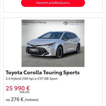
Saņemt piedāvājumu
Toyota Corolla Touring Sports
2.0 Hybrid (180 hp) e-CVT GR Sport
25 990 €
PVN 21%
276 €
no
/mēnesī