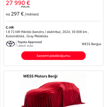
27 990 €
PVN 0%
297 €
no
/mēnesī
C-HR
1.8 72 kW Hibrīds (benzīns / elektrība), 2024, 30 008 km ,
Automātiskā , Gray Metāliska
WESS Berģos
Saņemt piedāvājumu