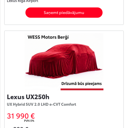
Lexus Rīga Airport
Saņemt piedāvājumu
Lexus UX250h
UX Hybrid SUV 2.0 LHD e-CVT Comfort
31 990 €
PVN 0%