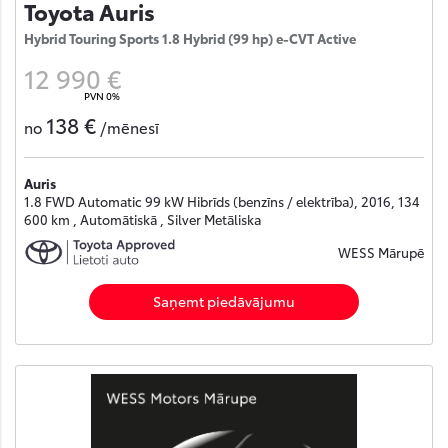
Toyota Auris
Hybrid Touring Sports 1.8 Hybrid (99 hp) e-CVT Active
12 990 €
PVN 0%
138 €
no
/mēnesī
Auris
1.8 FWD Automatic 99 kW Hibrīds (benzīns / elektrība), 2016, 134
600 km , Automātiskā , Silver Metāliska
WESS Mārupē
Saņemt piedāvājumu