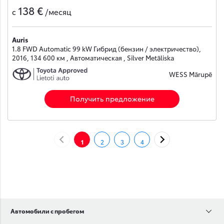
138 €
с
/месяц
Auris
1.8 FWD Automatic 99 kW Гибрид (бензин / электричество),
2016, 134 600 км , Автоматическая , Silver Metāliska
WESS Mārupē
Получить предложение
НАЗАД
ДАЛЕЕ
1
2
3
4
Автомобили с пробегом