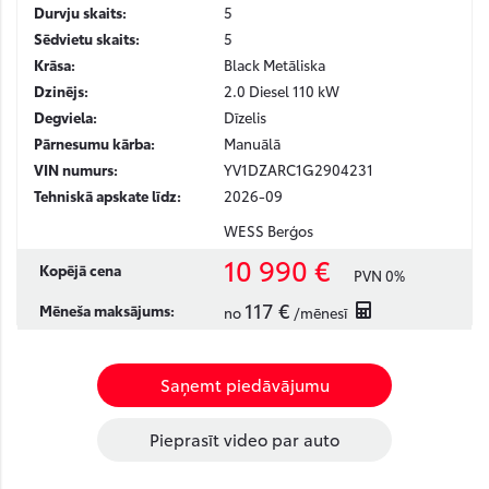
Durvju skaits:
5
Sēdvietu skaits:
5
Krāsa:
Black Metāliska
Dzinējs:
2.0 Diesel 110 kW
Degviela:
Dīzelis
Pārnesumu kārba:
Manuālā
VIN numurs:
YV1DZARC1G2904231
Tehniskā apskate līdz:
2026-09
WESS Berģos
10 990 €
Kopējā cena
PVN 0%
117 €
Mēneša maksājums:
no
/mēnesī
Saņemt piedāvājumu
Pieprasīt video par auto