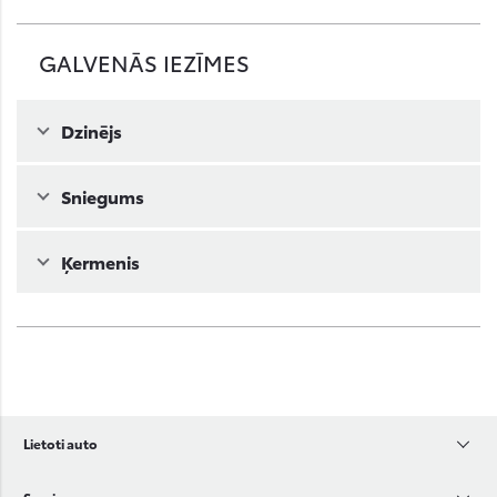
GALVENĀS IEZĪMES
Dzinējs
Sniegums
Ķermenis
Lietoti auto