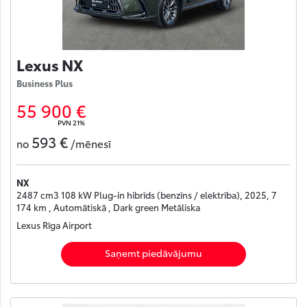
Lexus NX
Business Plus
55 900 €
PVN 21%
593 €
no
/mēnesī
NX
2487 cm3 108 kW Plug-in hibrīds (benzīns / elektrība), 2025, 7
174 km , Automātiskā , Dark green Metāliska
Lexus Rīga Airport
Saņemt piedāvājumu