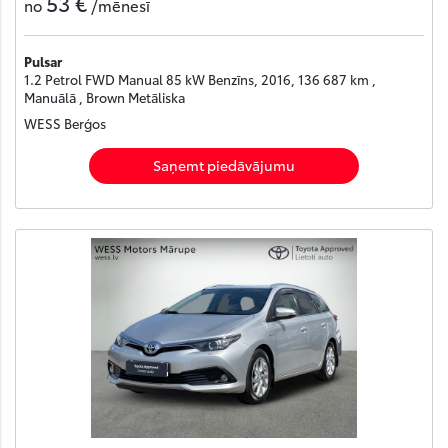
53 €
no
/mēnesī
Pulsar
1.2 Petrol FWD Manual 85 kW Benzīns, 2016, 136 687 km ,
Manuālā , Brown Metāliska
WESS Berģos
Saņemt piedāvājumu