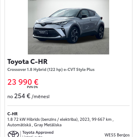
Toyota C-HR
Crossover 1.8 Hybrid (122 hp) e-CVT Style Plus
23 990 €
PVN 0%
254 €
no
/mēnesī
C-HR
1.8 72 kW Hibrīds (benzīns / elektrība), 2023, 99 667 km ,
Automātiskā , Gray Metāliska
WESS Berģos