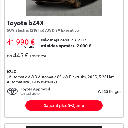
Toyota bZ4X
SUV Electric (218 hp) AWD EV Executive
41 990 €
sākotnējā cena:
43 990 €
atlaides apmērs:
2 000 €
PVN 21%
445 €
no
/mēnesī
bZ4X
, Automatic AWD Automatic 80 kW Elektrisks, 2025, 5 281 km ,
Automātiskā , Gray Metāliska
WESS Berģos
Saņemt piedāvājumu