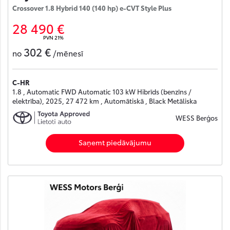
Crossover 1.8 Hybrid 140 (140 hp) e-CVT Style Plus
28 490 €
PVN 21%
302 €
no
/mēnesī
C-HR
1.8 , Automatic FWD Automatic 103 kW Hibrīds (benzīns /
elektrība), 2025, 27 472 km , Automātiskā , Black Metāliska
WESS Berģos
Saņemt piedāvājumu