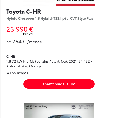
Toyota C-HR
Hybrid Crossover 1.8 Hybrid (122 hp) e-CVT Style Plus
23 990 €
PVN 0%
254 €
no
/mēnesī
C-HR
1.8 72 kW Hibrīds (benzīns / elektrība), 2021, 54 482 km ,
Automātiskā , Orange
WESS Berģos
Saņemt piedāvājumu