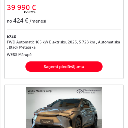
39 990 €
PVN 21%
424 €
no
/mēnesī
bZ4X
FWD Automatic 165 kW Elektrisks, 2025, 5 723 km , Automātiskā
, Black Metāliska
WESS Mārupē
Saņemt piedāvājumu