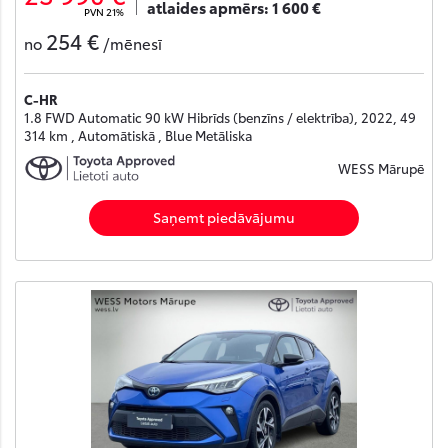
atlaides apmērs:
1 600 €
PVN 21%
254 €
no
/mēnesī
C-HR
1.8 FWD Automatic 90 kW Hibrīds (benzīns / elektrība), 2022, 49
314 km , Automātiskā , Blue Metāliska
WESS Mārupē
Saņemt piedāvājumu