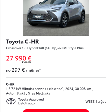
Toyota C-HR
Crossover 1.8 Hybrid 140 (140 hp) e-CVT Style Plus
27 990 €
PVN 0%
297 €
no
/mēnesī
C-HR
1.8 72 kW Hibrīds (benzīns / elektrība), 2024, 30 008 km ,
Automātiskā , Gray Metāliska
WESS Berģos