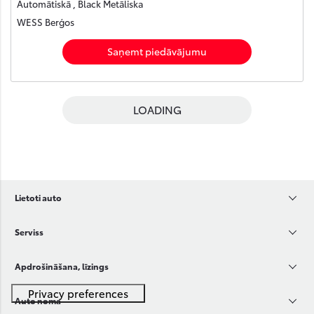
Automātiskā , Black Metāliska
WESS Berģos
Saņemt piedāvājumu
LOADING
Lietoti auto
Serviss
Apdrošināšana, līzings
Auto noma