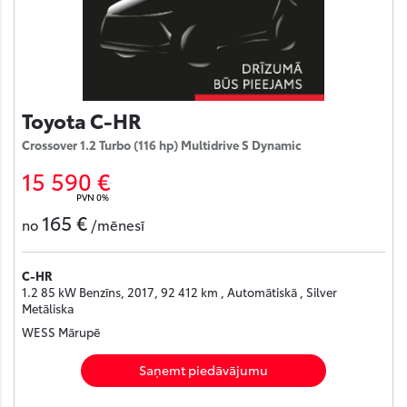
Toyota C-HR
Crossover 1.2 Turbo (116 hp) Multidrive S Dynamic
15 590 €
PVN 0%
165 €
no
/mēnesī
C-HR
1.2 85 kW Benzīns, 2017, 92 412 km , Automātiskā , Silver
Metāliska
WESS Mārupē
Saņemt piedāvājumu