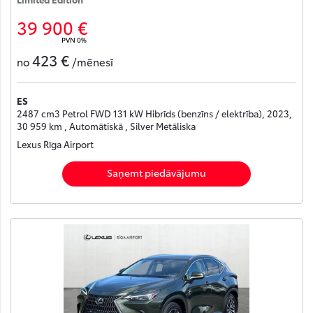
39 900 €
PVN 0%
423 €
no
/mēnesī
ES
2487 cm3 Petrol FWD 131 kW Hibrīds (benzīns / elektrība), 2023,
30 959 km , Automātiskā , Silver Metāliska
Lexus Rīga Airport
Saņemt piedāvājumu