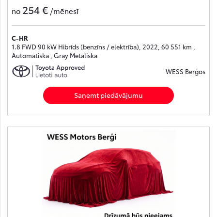
254 €
no
/mēnesī
C-HR
1.8 FWD 90 kW Hibrīds (benzīns / elektrība), 2022, 60 551 km ,
Automātiskā , Gray Metāliska
WESS Berģos
Saņemt piedāvājumu