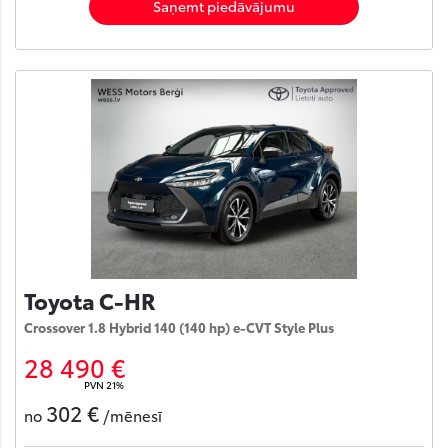
Saņemt piedāvājumu
Toyota C-HR
Crossover 1.8 Hybrid 140 (140 hp) e-CVT Style Plus
28 490 €
PVN 21%
302 €
no
/mēnesī