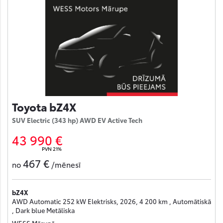
Toyota bZ4X
SUV Electric (343 hp) AWD EV Active Tech
43 990 €
PVN 21%
467 €
no
/mēnesī
bZ4X
AWD Automatic 252 kW Elektrisks, 2026, 4 200 km , Automātiskā
, Dark blue Metāliska
WESS Mārupē