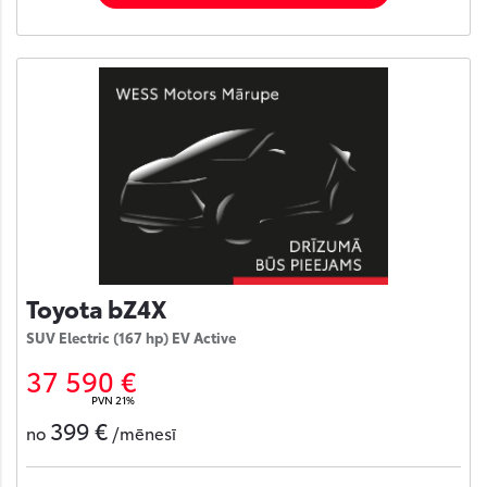
Toyota bZ4X
SUV Electric (167 hp) EV Active
37 590 €
PVN 21%
399 €
no
/mēnesī