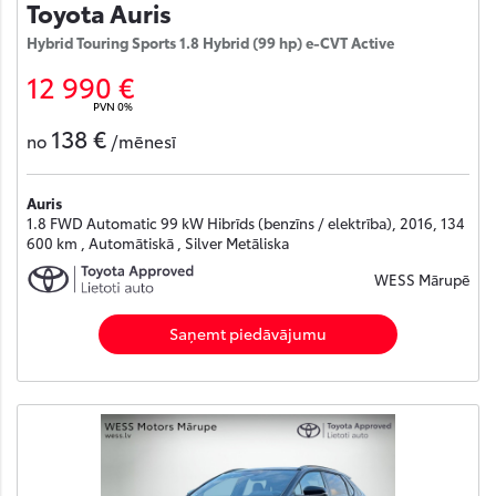
Toyota Auris
Hybrid Touring Sports 1.8 Hybrid (99 hp) e-CVT Active
12 990 €
PVN 0%
138 €
no
/mēnesī
Auris
1.8 FWD Automatic 99 kW Hibrīds (benzīns / elektrība), 2016, 134
600 km , Automātiskā , Silver Metāliska
WESS Mārupē
Saņemt piedāvājumu