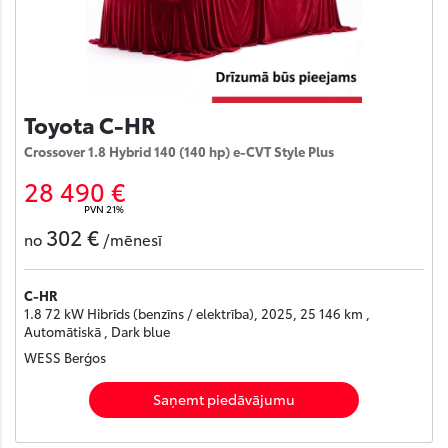
Toyota C-HR
Crossover 1.8 Hybrid 140 (140 hp) e-CVT Style Plus
28 490 €
PVN 21%
302 €
no
/mēnesī
C-HR
1.8 72 kW Hibrīds (benzīns / elektrība), 2025, 25 146 km ,
Automātiskā , Dark blue
WESS Berģos
Saņemt piedāvājumu