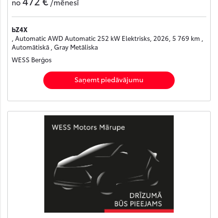
472 €
no
/mēnesī
bZ4X
, Automatic AWD Automatic 252 kW Elektrisks, 2026, 5 769 km ,
Automātiskā , Gray Metāliska
WESS Berģos
Saņemt piedāvājumu