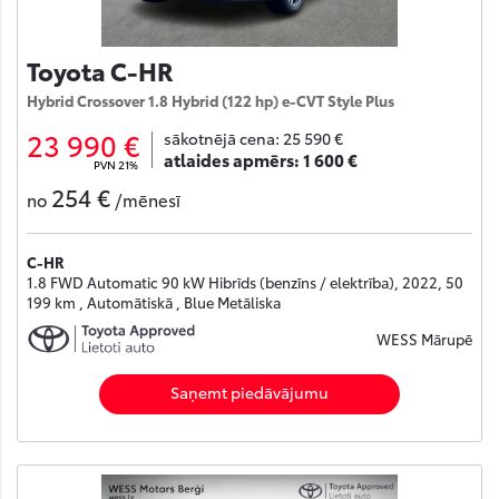
Toyota C-HR
Hybrid Crossover 1.8 Hybrid (122 hp) e-CVT Style Plus
23 990 €
sākotnējā cena:
25 590 €
atlaides apmērs:
1 600 €
PVN 21%
254 €
no
/mēnesī
C-HR
1.8 FWD Automatic 90 kW Hibrīds (benzīns / elektrība), 2022, 50
199 km , Automātiskā , Blue Metāliska
WESS Mārupē
Saņemt piedāvājumu