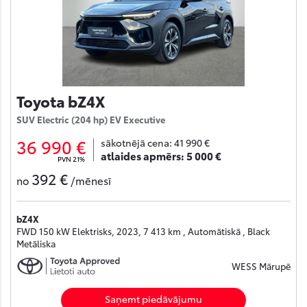
Toyota bZ4X
SUV Electric (204 hp) EV Executive
36 990 €
sākotnējā cena:
41 990 €
atlaides apmērs:
5 000 €
PVN 21%
392 €
no
/mēnesī
bZ4X
FWD 150 kW Elektrisks, 2023, 7 413 km , Automātiskā , Black
Metāliska
WESS Mārupē
Saņemt piedāvājumu