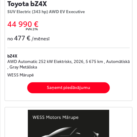
Toyota bZ4X
SUV Electric (343 hp) AWD EV Executive
44 990 €
PVN 21%
477 €
no
/mēnesī
bZ4X
AWD Automatic 252 kW Elektrisks, 2026, 5 675 km , Automātiskā
, Gray Metāliska
WESS Mārupē
Saņemt piedāvājumu