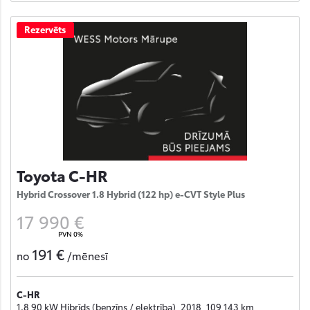
Rezervēts
Toyota C-HR
Hybrid Crossover 1.8 Hybrid (122 hp) e-CVT Style Plus
17 990 €
PVN 0%
191 €
no
/mēnesī
C-HR
1.8 90 kW Hibrīds (benzīns / elektrība), 2018, 109 143 km ,