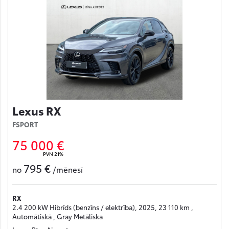
Lexus RX
FSPORT
75 000 €
PVN 21%
795 €
no
/mēnesī
RX
2.4 200 kW Hibrīds (benzīns / elektrība), 2025, 23 110 km ,
Automātiskā , Gray Metāliska