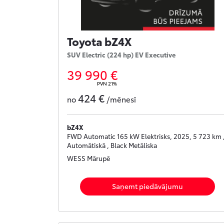
Toyota bZ4X
SUV Electric (224 hp) EV Executive
39 990 €
PVN 21%
424 €
no
/mēnesī
bZ4X
FWD Automatic 165 kW Elektrisks, 2025, 5 723 km 
Automātiskā , Black Metāliska
WESS Mārupē
Saņemt piedāvājumu