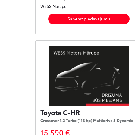
WESS Mārupē
Saņemt piedāvājumu
Toyota C-HR
Crossover 1.2 Turbo (116 hp) Multidrive S Dynamic
15 590 €