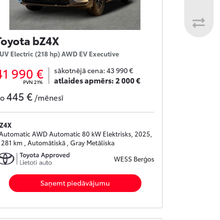
Toyota bZ4X
UV Electric (218 hp) AWD EV Executive
41 990 €
sākotnējā cena:
43 990 €
atlaides apmērs:
2 000 €
PVN 21%
445 €
no
/mēnesī
Z4X
 Automatic AWD Automatic 80 kW Elektrisks, 2025,
 281 km , Automātiskā , Gray Metāliska
WESS Berģos
Saņemt piedāvājumu