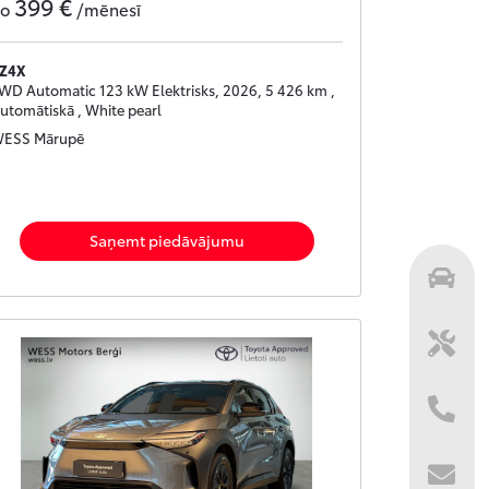
399 €
no
/mēnesī
Z4X
WD Automatic 123 kW Elektrisks, 2026, 5 426 km ,
utomātiskā , White pearl
ESS Mārupē
Saņemt piedāvājumu