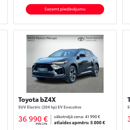
Saņemt piedāvājumu
Toyota bZ4X
SUV Electric (204 hp) EV Executive
S
36 990 €
sākotnējā cena:
41 990 €
atlaides apmērs:
5 000 €
PVN 21%