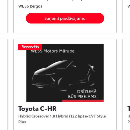
WESS Berģos
W
Saņemt piedāvājumu
Rezervēts
Toyota C-HR
Hybrid Crossover 1.8 Hybrid (122 hp) e-CVT Style
H
Plus
P