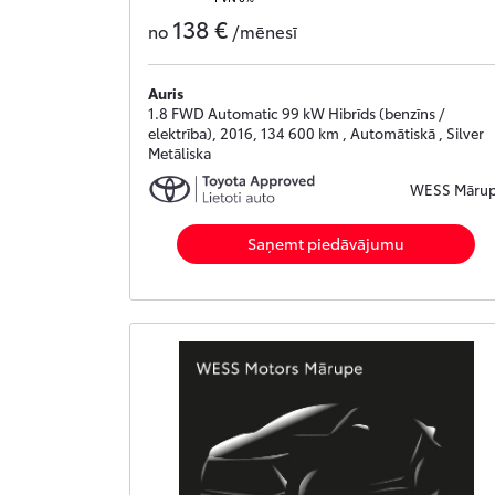
138 €
no
/mēnesī
Auris
1.8 FWD Automatic 99 kW Hibrīds (benzīns /
elektrība), 2016, 134 600 km , Automātiskā , Silver
Metāliska
WESS Māru
Saņemt piedāvājumu