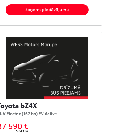
Saņemt piedāvājumu
Toyota bZ4X
UV Electric (167 hp) EV Active
37 590 €
PVN 21%