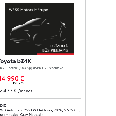
Toyota bZ4X
UV Electric (343 hp) AWD EV Executive
44 990 €
PVN 21%
477 €
no
/mēnesī
Z4X
WD Automatic 252 kW Elektrisks, 2026, 5 675 km ,
utomātiskā , Gray Metāliska