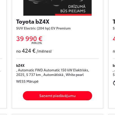
Toyota bZ4X
SUV Electric (204 hp) EV Premium
S
39 990 €
PVN 21%
424 €
no
/mēnesī
bZ4X
b
,
, Automatic FWD Automatic 150 kW Elektrisks,
,
2025, 5 737 km , Automātiskā , White pearl
5
WESS Mārupē
Saņemt piedāvājumu