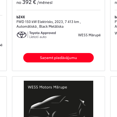
392 €
no
/mēnesī
bZ4X
b
FWD 150 kW Elektrisks, 2023, 7 413 km ,
F
Automātiskā , Black Metāliska
A
W
WESS Mārupē
pē
Saņemt piedāvājumu