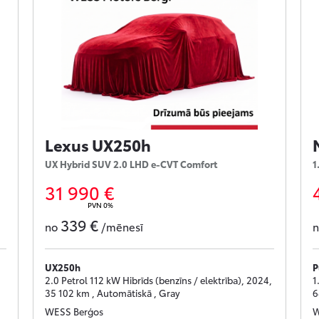
Lexus UX250h
UX Hybrid SUV 2.0 LHD e-CVT Comfort
1
31 990 €
PVN 0%
339 €
no
/mēnesī
UX250h
P
2.0 Petrol 112 kW Hibrīds (benzīns / elektrība), 2024,
1
35 102 km , Automātiskā , Gray
6
WESS Berģos
W