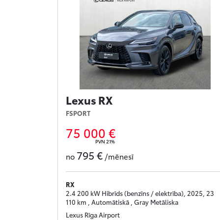
Lexus RX
FSPORT
75 000 €
PVN 21%
795 €
no
/mēnesī
RX
2.4 200 kW Hibrīds (benzīns / elektrība), 2025, 23
110 km , Automātiskā , Gray Metāliska
Lexus Rīga Airport