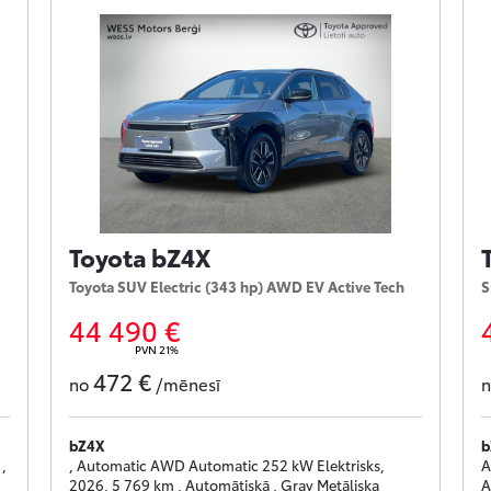
Toyota bZ4X
Toyota SUV Electric (343 hp) AWD EV Active Tech
S
44 490 €
PVN 21%
472 €
no
/mēnesī
bZ4X
b
,
, Automatic AWD Automatic 252 kW Elektrisks,
A
2026, 5 769 km , Automātiskā , Gray Metāliska
A