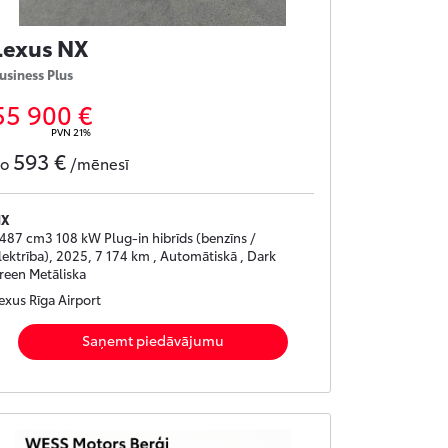
Lexus NX
usiness Plus
55 900 €
PVN 21%
593 €
no
/mēnesī
NX
487 cm3 108 kW Plug-in hibrīds (benzīns /
lektrība), 2025, 7 174 km , Automātiskā , Dark
reen Metāliska
exus Rīga Airport
Saņemt piedāvājumu