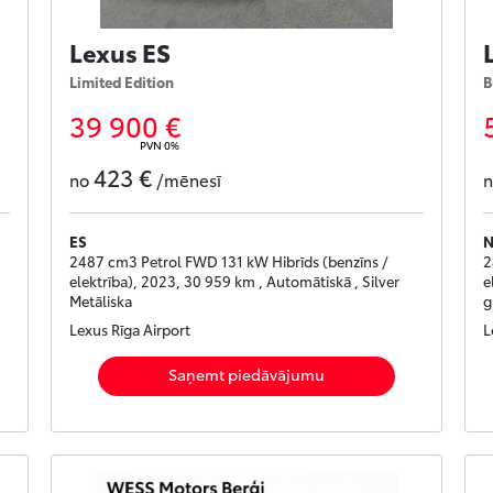
Lexus ES
Limited Edition
B
39 900 €
PVN 0%
423 €
no
/mēnesī
ES
2487 cm3 Petrol FWD 131 kW Hibrīds (benzīns /
2
elektrība), 2023, 30 959 km , Automātiskā , Silver
e
Metāliska
g
Lexus Rīga Airport
L
Saņemt piedāvājumu