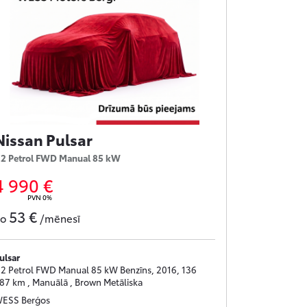
Nissan Pulsar
.2 Petrol FWD Manual 85 kW
4 990 €
PVN 0%
53 €
no
/mēnesī
ulsar
.2 Petrol FWD Manual 85 kW Benzīns, 2016, 136
87 km , Manuālā , Brown Metāliska
ESS Berģos