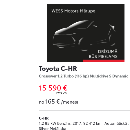
Toyota C-HR
Crossover 1.2 Turbo (116 hp) Multidrive S Dynamic
15 590 €
PVN 0%
165 €
no
/mēnesī
C-HR
1.2 85 kW Benzīns, 2017, 92 412 km , Automātiskā ,
Silver Metāliska