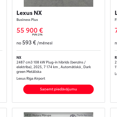
Lexus NX
Business Plus
F
55 900 €
PVN 21%
593 €
no
/mēnesī
NX
R
2487 cm3 108 kW Plug-in hibrīds (benzīns /
2
elektrība), 2025, 7 174 km , Automātiskā , Dark
1
green Metāliska
L
Lexus Rīga Airport
Saņemt piedāvājumu