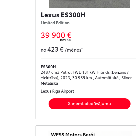
Lexus ES300H
Limited Edition
39 900 €
PVN 0%
423 €
no
/mēnesī
ES300H
2487 cm3 Petrol FWD 131 kW Hibrīds (benzīns /
elektrība), 2023, 30 959 km , Automātiskā , Silver
Metāliska
Lexus Rīga Airport
Saņemt piedāvājumu