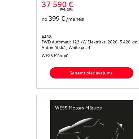
37 590 €
PVN 21%
399 €
no
/mēnesī
bZ4X
FWD Automatic 123 kW Elektrisks, 2026, 5 426 km 
Automātiskā , White pearl
WESS Mārupē
Saņemt piedāvājumu