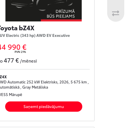
Toyota bZ4X
UV Electric (343 hp) AWD EV Executive
44 990 €
PVN 21%
477 €
no
/mēnesī
Z4X
WD Automatic 252 kW Elektrisks, 2026, 5 675 km ,
utomātiskā , Gray Metāliska
ESS Mārupē
Saņemt piedāvājumu