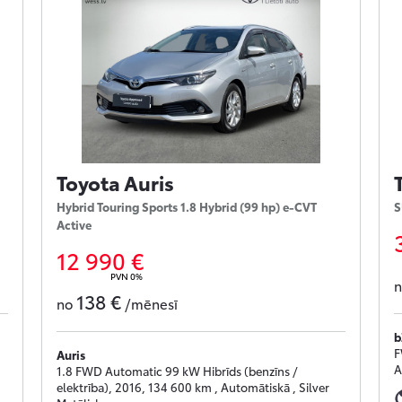
Toyota Auris
Hybrid Touring Sports 1.8 Hybrid (99 hp) e-CVT
S
Active
12 990 €
PVN 0%
138 €
no
/mēnesī
b
F
Auris
A
1.8 FWD Automatic 99 kW Hibrīds (benzīns /
elektrība), 2016, 134 600 km , Automātiskā , Silver