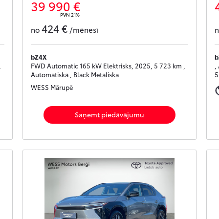
39 990 €
PVN 21%
424 €
no
/mēnesī
bZ4X
b
,
FWD Automatic 165 kW Elektrisks, 2025, 5 723 km ,
,
Automātiskā , Black Metāliska
5
WESS Mārupē
Saņemt piedāvājumu