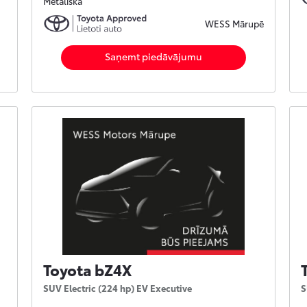
Metāliska
WESS Mārupē
Saņemt piedāvājumu
Toyota bZ4X
SUV Electric (224 hp) EV Executive
S