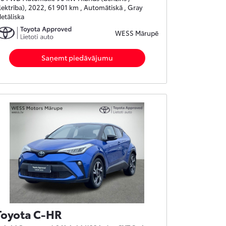
lektrība), 2022, 61 901 km , Automātiskā , Gray
etāliska
WESS Mārupē
Saņemt piedāvājumu
Toyota C-HR