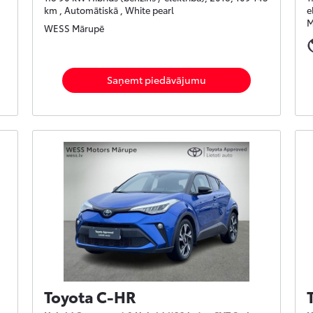
km , Automātiskā , White pearl
e
M
WESS Mārupē
Saņemt piedāvājumu
Toyota C-HR