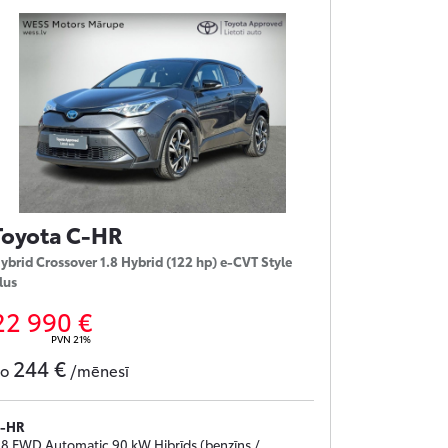
Toyota C-HR
ybrid Crossover 1.8 Hybrid (122 hp) e-CVT Style
lus
22 990 €
PVN 21%
244 €
no
/mēnesī
-HR
.8 FWD Automatic 90 kW Hibrīds (benzīns /