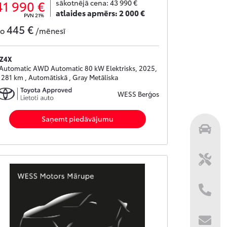
41 990 €
sākotnējā cena:
43 990 €
atlaides apmērs:
2 000 €
PVN 21%
445 €
no
/mēnesī
Z4X
 Automatic AWD Automatic 80 kW Elektrisks, 2025,
 281 km , Automātiskā , Gray Metāliska
WESS Berģos
Saņemt piedāvājumu