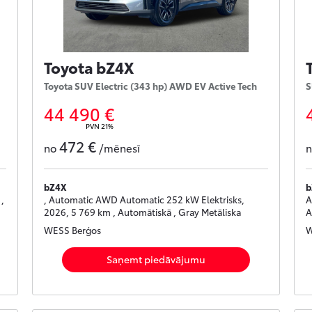
Toyota bZ4X
Toyota SUV Electric (343 hp) AWD EV Active Tech
S
44 490 €
PVN 21%
472 €
no
/mēnesī
bZ4X
b
,
, Automatic AWD Automatic 252 kW Elektrisks,
A
2026, 5 769 km , Automātiskā , Gray Metāliska
A
WESS Berģos
W
Saņemt piedāvājumu