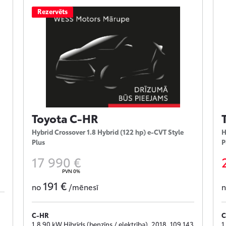
Rezervēts
Toyota C-HR
Hybrid Crossover 1.8 Hybrid (122 hp) e-CVT Style
H
Plus
P
17 990 €
PVN 0%
191 €
no
/mēnesī
C-HR
C
1.8 90 kW Hibrīds (benzīns / elektrība), 2018, 109 143
1