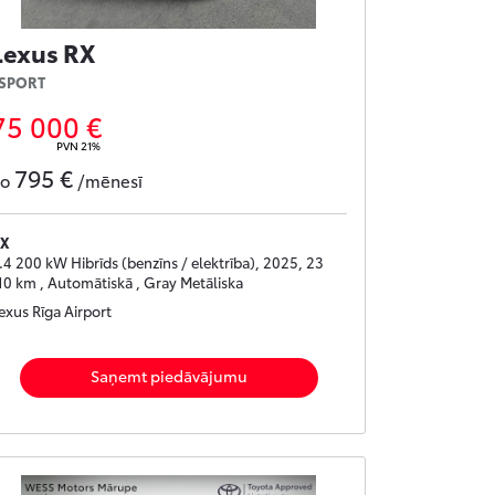
Lexus RX
SPORT
75 000 €
PVN 21%
795 €
no
/mēnesī
X
.4 200 kW Hibrīds (benzīns / elektrība), 2025, 23
10 km , Automātiskā , Gray Metāliska
exus Rīga Airport
Saņemt piedāvājumu