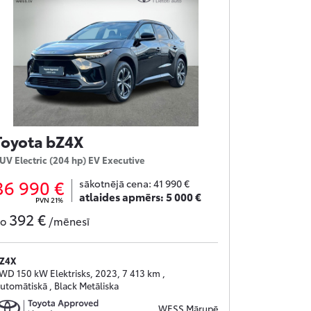
Toyota bZ4X
UV Electric (204 hp) EV Executive
36 990 €
sākotnējā cena:
41 990 €
atlaides apmērs:
5 000 €
PVN 21%
392 €
no
/mēnesī
Z4X
WD 150 kW Elektrisks, 2023, 7 413 km ,
utomātiskā , Black Metāliska
WESS Mārupē