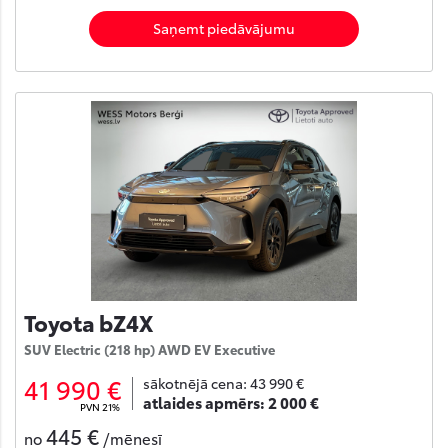
Saņemt piedāvājumu
Toyota bZ4X
SUV Electric (218 hp) AWD EV Executive
41 990 €
sākotnējā cena:
43 990 €
atlaides apmērs:
2 000 €
PVN 21%
445 €
no
/mēnesī