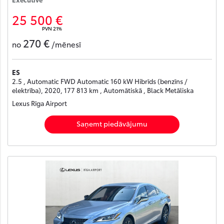
25 500 €
PVN 21%
270 €
no
/mēnesī
ES
2.5 , Automatic FWD Automatic 160 kW Hibrīds (benzīns /
elektrība), 2020, 177 813 km , Automātiskā , Black Metāliska
Lexus Rīga Airport
Saņemt piedāvājumu