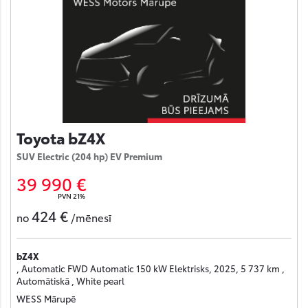
Toyota bZ4X
SUV Electric (204 hp) EV Premium
39 990 €
PVN 21%
424 €
no
/mēnesī
bZ4X
, Automatic FWD Automatic 150 kW Elektrisks, 2025, 5 737 km ,
Automātiskā , White pearl
WESS Mārupē