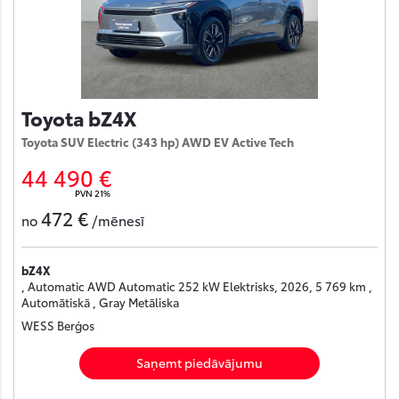
Toyota bZ4X
Toyota SUV Electric (343 hp) AWD EV Active Tech
44 490 €
PVN 21%
472 €
no
/mēnesī
bZ4X
, Automatic AWD Automatic 252 kW Elektrisks, 2026, 5 769 km ,
Automātiskā , Gray Metāliska
WESS Berģos
Saņemt piedāvājumu