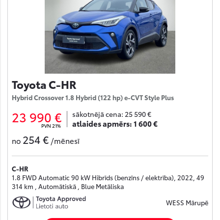
Toyota C-HR
Hybrid Crossover 1.8 Hybrid (122 hp) e-CVT Style Plus
23 990 €
sākotnējā cena:
25 590 €
atlaides apmērs:
1 600 €
PVN 21%
254 €
no
/mēnesī
C-HR
1.8 FWD Automatic 90 kW Hibrīds (benzīns / elektrība), 2022, 49
314 km , Automātiskā , Blue Metāliska
WESS Mārupē