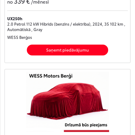
339 €
no
/mēnesī
UX250h
2.0 Petrol 112 kW Hibrīds (benzīns / elektrība), 2024, 35 102 km ,
Automātiskā , Gray
WESS Berģos
Saņemt piedāvājumu