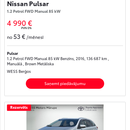
Nissan Pulsar
1.2 Petrol FWD Manual 85 kW
4 990 €
PVN 0%
53 €
no
/mēnesī
Pulsar
1.2 Petrol FWD Manual 85 kW Benzīns, 2016, 136 687 km ,
Manuālā , Brown Metāliska
WESS Berģos
Saņemt piedāvājumu
Rezervēts