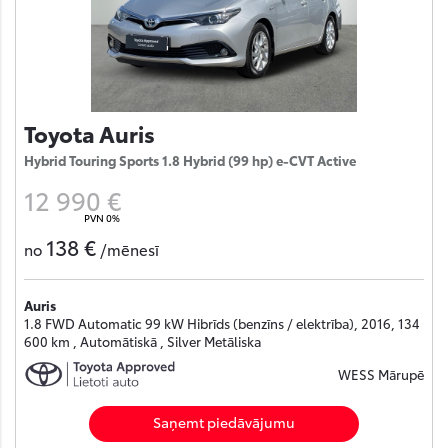
Toyota Auris
Hybrid Touring Sports 1.8 Hybrid (99 hp) e-CVT Active
12 990 €
PVN 0%
138 €
no
/mēnesī
Auris
1.8 FWD Automatic 99 kW Hibrīds (benzīns / elektrība), 2016, 134
600 km , Automātiskā , Silver Metāliska
WESS Mārupē
Saņemt piedāvājumu