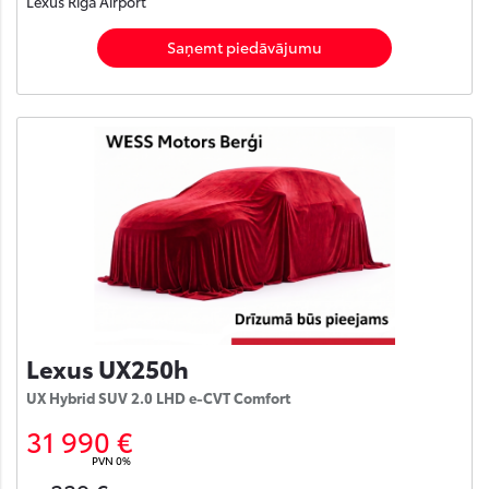
Lexus Rīga Airport
Saņemt piedāvājumu
Lexus UX250h
UX Hybrid SUV 2.0 LHD e-CVT Comfort
31 990 €
PVN 0%