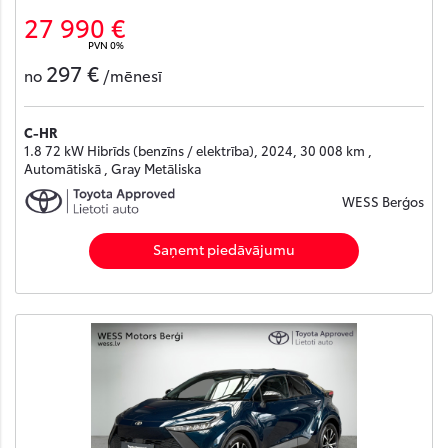
27 990 €
PVN 0%
297 €
no
/mēnesī
C-HR
1.8 72 kW Hibrīds (benzīns / elektrība), 2024, 30 008 km ,
Automātiskā , Gray Metāliska
WESS Berģos
Saņemt piedāvājumu