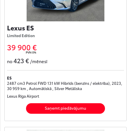
Lexus ES
Limited Edition
39 900 €
PVN 0%
423 €
no
/mēnesī
ES
2487 cm3 Petrol FWD 131 kW Hibrīds (benzīns / elektrība), 2023,
30 959 km , Automātiskā , Silver Metāliska
Lexus Rīga Airport
Saņemt piedāvājumu