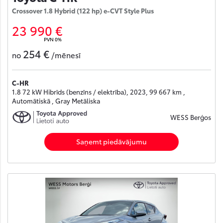
Crossover 1.8 Hybrid (122 hp) e-CVT Style Plus
23 990 €
PVN 0%
254 €
no
/mēnesī
C-HR
1.8 72 kW Hibrīds (benzīns / elektrība), 2023, 99 667 km ,
Automātiskā , Gray Metāliska
WESS Berģos
Saņemt piedāvājumu