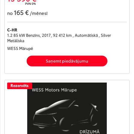
PVN 0%
165 €
no
/mēnesī
C-HR
1.2 85 kW Benzīns, 2017, 92 412 km , Automātiskā , Silver
Metāliska
WESS Mārupē
Saņemt piedāvājumu
Rezervēts