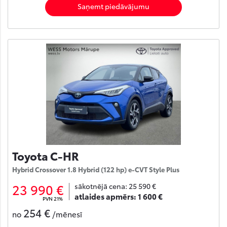
Saņemt piedāvājumu
Toyota C-HR
Hybrid Crossover 1.8 Hybrid (122 hp) e-CVT Style Plus
23 990 €
sākotnējā cena:
25 590 €
atlaides apmērs:
1 600 €
PVN 21%
254 €
no
/mēnesī