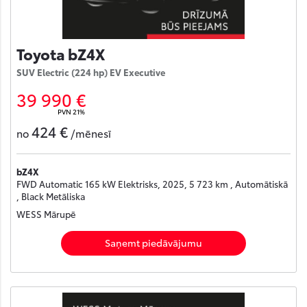
Toyota bZ4X
SUV Electric (224 hp) EV Executive
39 990 €
PVN 21%
424 €
no
/mēnesī
bZ4X
FWD Automatic 165 kW Elektrisks, 2025, 5 723 km , Automātiskā
, Black Metāliska
WESS Mārupē
Saņemt piedāvājumu