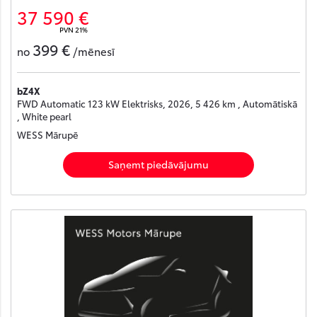
37 590 €
PVN 21%
399 €
no
/mēnesī
bZ4X
FWD Automatic 123 kW Elektrisks, 2026, 5 426 km , Automātiskā
, White pearl
WESS Mārupē
Saņemt piedāvājumu