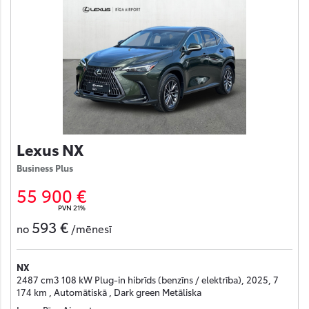
Lexus NX
Business Plus
55 900 €
PVN 21%
593 €
no
/mēnesī
NX
2487 cm3 108 kW Plug-in hibrīds (benzīns / elektrība), 2025, 7
174 km , Automātiskā , Dark green Metāliska