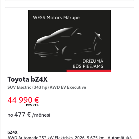
Toyota bZ4X
SUV Electric (343 hp) AWD EV Executive
44 990 €
PVN 21%
477 €
no
/mēnesī
bZ4X
AWD Automatic 252 kW Elektrisks, 2026, 5 675 km , Automātiskā