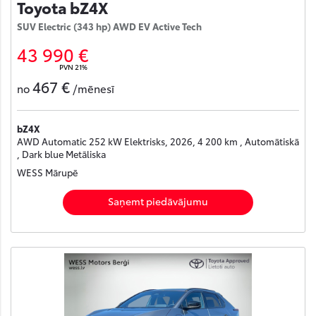
Toyota bZ4X
SUV Electric (343 hp) AWD EV Active Tech
43 990 €
PVN 21%
467 €
no
/mēnesī
bZ4X
AWD Automatic 252 kW Elektrisks, 2026, 4 200 km , Automātiskā
, Dark blue Metāliska
WESS Mārupē
Saņemt piedāvājumu