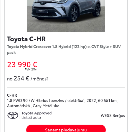
Toyota C-HR
Toyota Hybrid Crossover 1.8 Hybrid (122 hp) e-CVT Style + SUV
pack
23 990 €
PVN 21%
254 €
no
/mēnesī
C-HR
1.8 FWD 90 kW Hibrīds (benzīns / elektrība), 2022, 60 551 km ,
Automātiskā , Gray Metāliska
WESS Berģos
Saņemt piedāvājumu