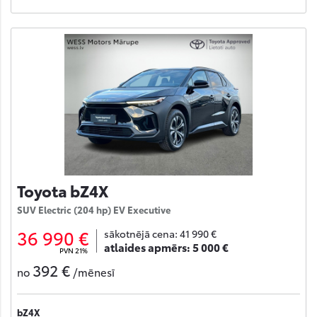
Toyota bZ4X
SUV Electric (204 hp) EV Executive
36 990 €
sākotnējā cena:
41 990 €
atlaides apmērs:
5 000 €
PVN 21%
392 €
no
/mēnesī
bZ4X