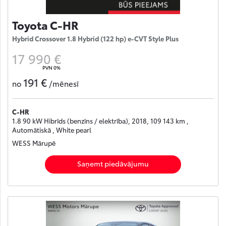
Toyota C-HR
Hybrid Crossover 1.8 Hybrid (122 hp) e-CVT Style Plus
17 990 €
PVN 0%
191 €
no
/mēnesī
C-HR
1.8 90 kW Hibrīds (benzīns / elektrība), 2018, 109 143 km ,
Automātiskā , White pearl
WESS Mārupē
Saņemt piedāvājumu