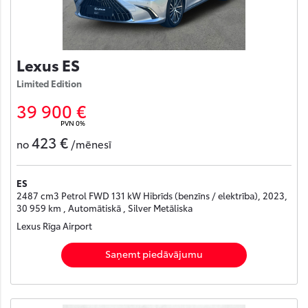
Lexus ES
Limited Edition
39 900 €
PVN 0%
423 €
no
/mēnesī
ES
2487 cm3 Petrol FWD 131 kW Hibrīds (benzīns / elektrība), 2023,
30 959 km , Automātiskā , Silver Metāliska
Lexus Rīga Airport
Saņemt piedāvājumu