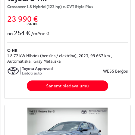
Crossover 1.8 Hybrid (122 hp) e-CVT Style Plus
23 990 €
PVN 0%
254 €
no
/mēnesī
C-HR
1.8 72 kW Hibrīds (benzīns / elektrība), 2023, 99 667 km ,
Automātiskā , Gray Metāliska
WESS Berģos
Saņemt piedāvājumu