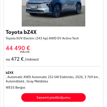
Toyota bZ4X
Toyota SUV Electric (343 hp) AWD EV Active Tech
44 490 €
PVN 21%
472 €
no
/mēnesī
bZ4X
, Automatic AWD Automatic 252 kW Elektrisks, 2026, 5 769 km ,
Automātiskā , Gray Metāliska
WESS Berģos
Saņemt piedāvājumu