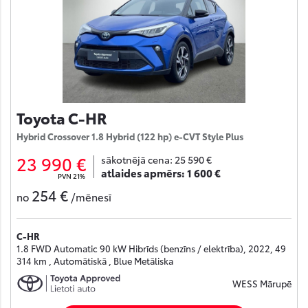
Toyota C-HR
Hybrid Crossover 1.8 Hybrid (122 hp) e-CVT Style Plus
23 990 €
sākotnējā cena:
25 590 €
atlaides apmērs:
1 600 €
PVN 21%
254 €
no
/mēnesī
C-HR
1.8 FWD Automatic 90 kW Hibrīds (benzīns / elektrība), 2022, 49
314 km , Automātiskā , Blue Metāliska
WESS Mārupē