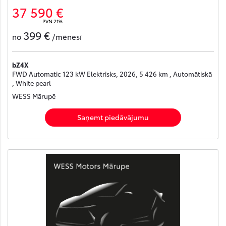
37 590 €
PVN 21%
399 €
no
/mēnesī
bZ4X
FWD Automatic 123 kW Elektrisks, 2026, 5 426 km , Automātiskā
, White pearl
WESS Mārupē
Saņemt piedāvājumu