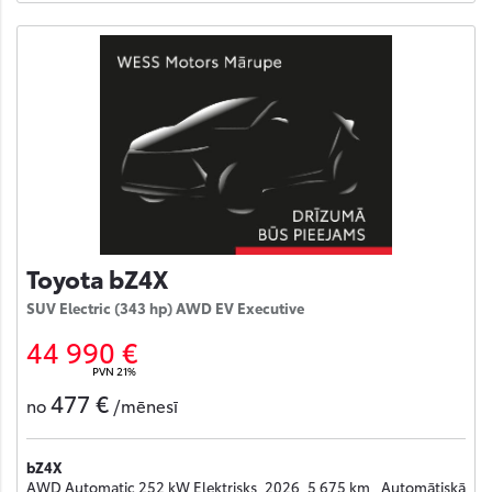
Toyota bZ4X
SUV Electric (343 hp) AWD EV Executive
44 990 €
PVN 21%
477 €
no
/mēnesī
bZ4X
AWD Automatic 252 kW Elektrisks, 2026, 5 675 km , Automātiskā