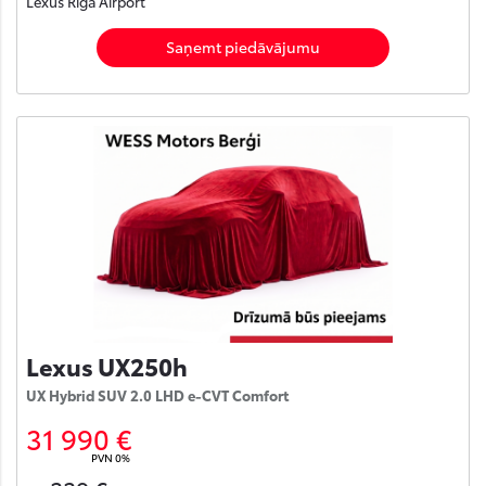
Lexus Rīga Airport
Saņemt piedāvājumu
Lexus UX250h
UX Hybrid SUV 2.0 LHD e-CVT Comfort
31 990 €
PVN 0%