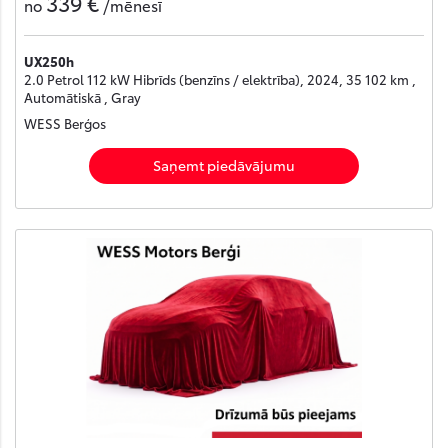
339 €
no
/mēnesī
UX250h
2.0 Petrol 112 kW Hibrīds (benzīns / elektrība), 2024, 35 102 km ,
Automātiskā , Gray
WESS Berģos
Saņemt piedāvājumu