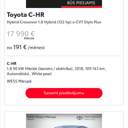
Toyota C-HR
Hybrid Crossover 1.8 Hybrid (122 hp) e-CVT Style Plus
17 990 €
PVN 0%
191 €
no
/mēnesī
C-HR
1.8 90 kW Hibrīds (benzīns / elektrība), 2018, 109 143 km ,
Automātiskā , White pearl
WESS Mārupē
Saņemt piedāvājumu