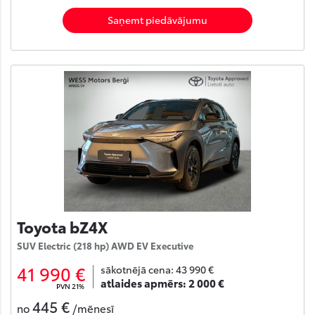
Saņemt piedāvājumu
Toyota bZ4X
SUV Electric (218 hp) AWD EV Executive
41 990 €
sākotnējā cena:
43 990 €
atlaides apmērs:
2 000 €
PVN 21%
445 €
no
/mēnesī