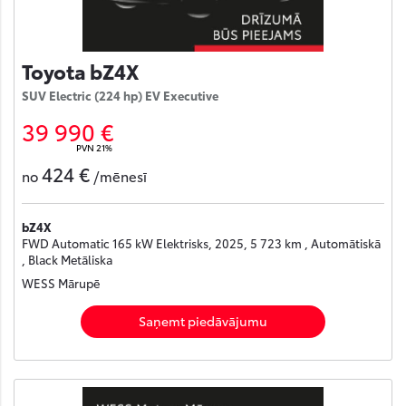
Toyota bZ4X
SUV Electric (224 hp) EV Executive
39 990 €
PVN 21%
424 €
no
/mēnesī
bZ4X
FWD Automatic 165 kW Elektrisks, 2025, 5 723 km , Automātiskā
, Black Metāliska
WESS Mārupē
Saņemt piedāvājumu