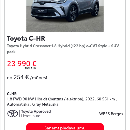
Toyota C-HR
Toyota Hybrid Crossover 1.8 Hybrid (122 hp) e-CVT Style + SUV
pack
23 990 €
PVN 21%
254 €
no
/mēnesī
C-HR
1.8 FWD 90 kW Hibrīds (benzīns / elektrība), 2022, 60 551 km ,
Automātiskā , Gray Metāliska
WESS Berģos
Saņemt piedāvājumu