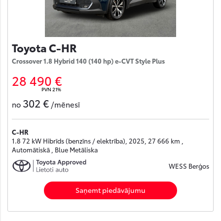
Toyota C-HR
Crossover 1.8 Hybrid 140 (140 hp) e-CVT Style Plus
28 490 €
PVN 21%
302 €
no
/mēnesī
C-HR
1.8 72 kW Hibrīds (benzīns / elektrība), 2025, 27 666 km ,
Automātiskā , Blue Metāliska
WESS Berģos
Saņemt piedāvājumu