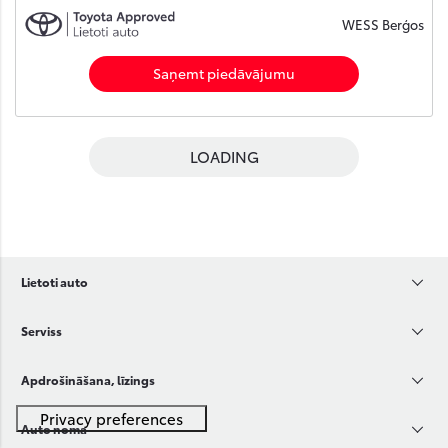
WESS Berģos
Saņemt piedāvājumu
LOADING
Lietoti auto
Serviss
Apdrošināšana, līzings
Auto noma