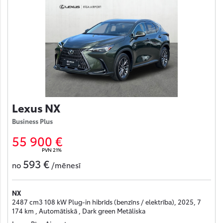
Lexus NX
Business Plus
55 900 €
PVN 21%
593 €
no
/mēnesī
NX
2487 cm3 108 kW Plug-in hibrīds (benzīns / elektrība), 2025, 7
174 km , Automātiskā , Dark green Metāliska