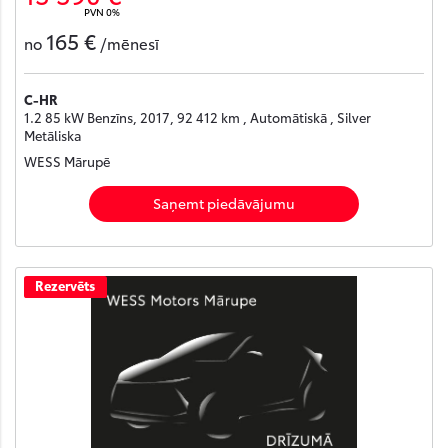
PVN 0%
165 €
no
/mēnesī
C-HR
1.2 85 kW Benzīns, 2017, 92 412 km , Automātiskā , Silver
Metāliska
WESS Mārupē
Saņemt piedāvājumu
Rezervēts