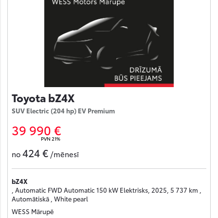
Toyota bZ4X
SUV Electric (204 hp) EV Premium
39 990 €
PVN 21%
424 €
no
/mēnesī
bZ4X
, Automatic FWD Automatic 150 kW Elektrisks, 2025, 5 737 km ,
Automātiskā , White pearl
WESS Mārupē