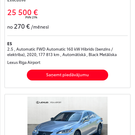
25 500 €
PVN 21%
270 €
no
/mēnesī
ES
2.5 , Automatic FWD Automatic 160 kW Hibrīds (benzīns /
elektrība), 2020, 177 813 km , Automātiskā , Black Metāliska
Lexus Rīga Airport
Saņemt piedāvājumu