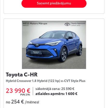
Saņemt piedāvājumu
Toyota C-HR
Hybrid Crossover 1.8 Hybrid (122 hp) e-CVT Style Plus
23 990 €
sākotnējā cena:
25 590 €
atlaides apmērs:
1 600 €
PVN 21%
254 €
no
/mēnesī