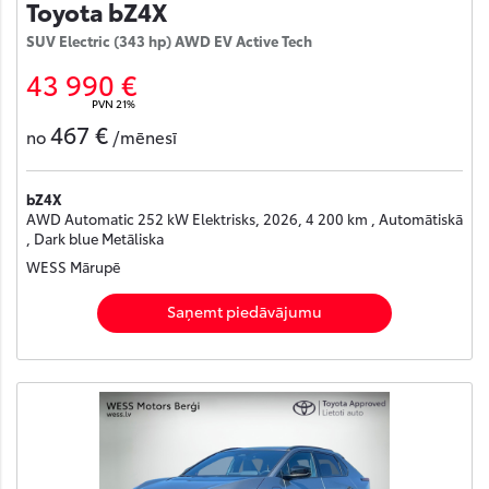
Toyota bZ4X
SUV Electric (343 hp) AWD EV Active Tech
43 990 €
PVN 21%
467 €
no
/mēnesī
bZ4X
AWD Automatic 252 kW Elektrisks, 2026, 4 200 km , Automātiskā
, Dark blue Metāliska
WESS Mārupē
Saņemt piedāvājumu