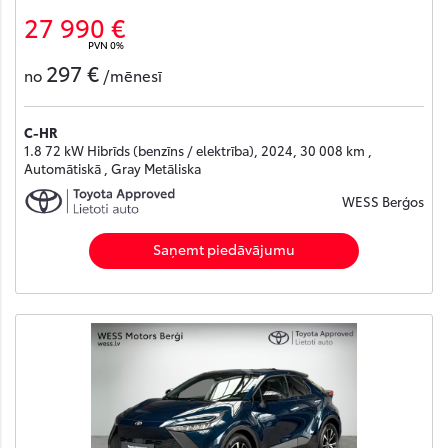
27 990 €
PVN 0%
297 €
no
/mēnesī
C-HR
1.8 72 kW Hibrīds (benzīns / elektrība), 2024, 30 008 km ,
Automātiskā , Gray Metāliska
WESS Berģos
Saņemt piedāvājumu