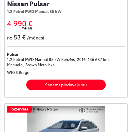
Nissan Pulsar
1.2 Petrol FWD Manual 85 kW
4 990 €
PVN 0%
53 €
no
/mēnesī
Pulsar
1.2 Petrol FWD Manual 85 kW Benzīns, 2016, 136 687 km ,
Manuālā , Brown Metāliska
WESS Berģos
Saņemt piedāvājumu
Rezervēts