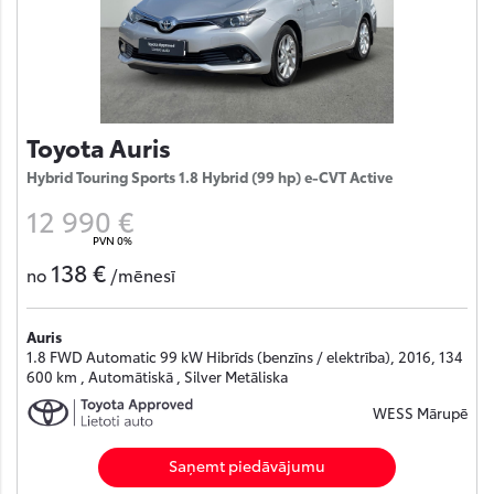
Toyota Auris
Hybrid Touring Sports 1.8 Hybrid (99 hp) e-CVT Active
12 990 €
PVN 0%
138 €
no
/mēnesī
Auris
1.8 FWD Automatic 99 kW Hibrīds (benzīns / elektrība), 2016, 134
600 km , Automātiskā , Silver Metāliska
WESS Mārupē
Saņemt piedāvājumu