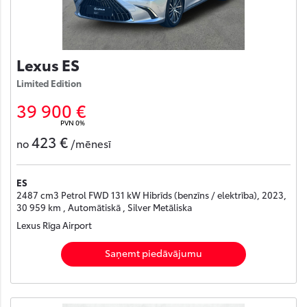
Lexus ES
Limited Edition
39 900 €
PVN 0%
423 €
no
/mēnesī
ES
2487 cm3 Petrol FWD 131 kW Hibrīds (benzīns / elektrība), 2023,
30 959 km , Automātiskā , Silver Metāliska
Lexus Rīga Airport
Saņemt piedāvājumu