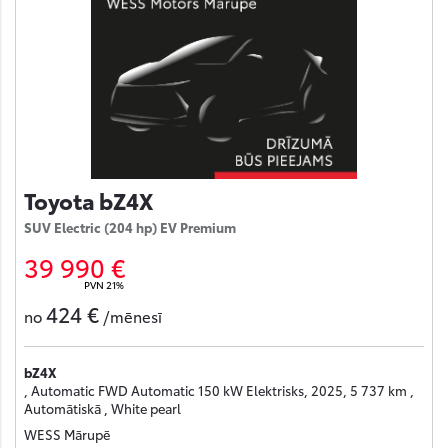
Toyota bZ4X
SUV Electric (204 hp) EV Premium
39 990 €
PVN 21%
424 €
no
/mēnesī
bZ4X
, Automatic FWD Automatic 150 kW Elektrisks, 2025, 5 737 km ,
Automātiskā , White pearl
WESS Mārupē