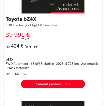
Toyota bZ4X
SUV Electric (224 hp) EV Executive
39 990 €
PVN 21%
424 €
no
/mēnesī
bZ4X
FWD Automatic 165 kW Elektrisks, 2025, 5 723 km , Automātiskā
, Black Metāliska
WESS Mārupē
Saņemt piedāvājumu