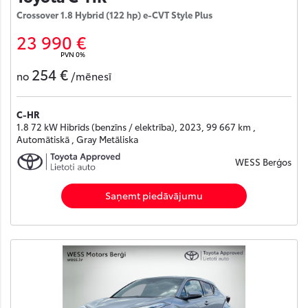
Crossover 1.8 Hybrid (122 hp) e-CVT Style Plus
23 990 €
PVN 0%
254 €
no
/mēnesī
C-HR
1.8 72 kW Hibrīds (benzīns / elektrība), 2023, 99 667 km ,
Automātiskā , Gray Metāliska
WESS Berģos
Saņemt piedāvājumu