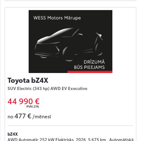
Toyota bZ4X
SUV Electric (343 hp) AWD EV Executive
44 990 €
PVN 21%
477 €
no
/mēnesī
bZ4X
AWD Automatic 252 kW Elektrisks, 2026, 5 675 km , Automātiskā