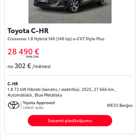
Toyota C-HR
Crossover 1.8 Hybrid 140 (140 hp) e-CVT Style Plus
28 490 €
PVN 21%
302 €
no
/mēnesī
C-HR
1.8 72 kW Hibrīds (benzīns / elektrība), 2025, 27 666 km ,
Automātiskā , Blue Metāliska
WESS Berģos
Saņemt piedāvājumu