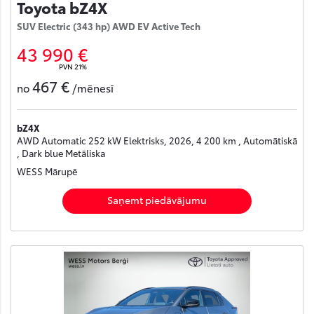
Toyota bZ4X
SUV Electric (343 hp) AWD EV Active Tech
43 990 €
PVN 21%
467 €
no
/mēnesī
bZ4X
AWD Automatic 252 kW Elektrisks, 2026, 4 200 km , Automātiskā
, Dark blue Metāliska
WESS Mārupē
Saņemt piedāvājumu