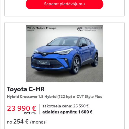
Saņemt piedāvājumu
Toyota C-HR
Hybrid Crossover 1.8 Hybrid (122 hp) e-CVT Style Plus
23 990 €
sākotnējā cena:
25 590 €
atlaides apmērs:
1 600 €
PVN 21%
254 €
no
/mēnesī