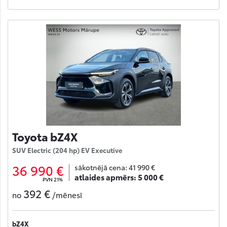
Toyota bZ4X
SUV Electric (204 hp) EV Executive
36 990 €
sākotnējā cena:
41 990 €
atlaides apmērs:
5 000 €
PVN 21%
392 €
no
/mēnesī
bZ4X