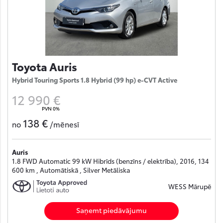
Toyota Auris
Hybrid Touring Sports 1.8 Hybrid (99 hp) e-CVT Active
12 990 €
PVN 0%
138 €
no
/mēnesī
Auris
1.8 FWD Automatic 99 kW Hibrīds (benzīns / elektrība), 2016, 134
600 km , Automātiskā , Silver Metāliska
WESS Mārupē
Saņemt piedāvājumu