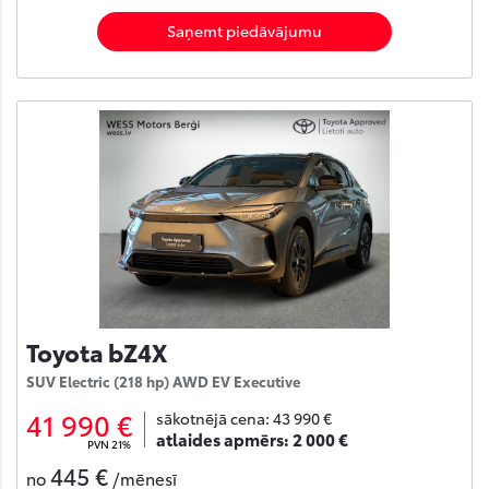
Saņemt piedāvājumu
Toyota bZ4X
SUV Electric (218 hp) AWD EV Executive
41 990 €
sākotnējā cena:
43 990 €
atlaides apmērs:
2 000 €
PVN 21%
445 €
no
/mēnesī