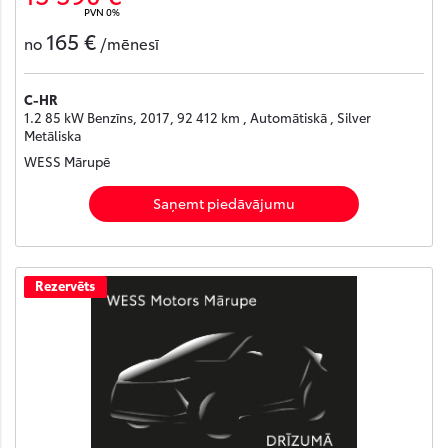
PVN 0%
165 €
no
/mēnesī
C-HR
1.2 85 kW Benzīns, 2017, 92 412 km , Automātiskā , Silver
Metāliska
WESS Mārupē
Saņemt piedāvājumu
Rezervēts