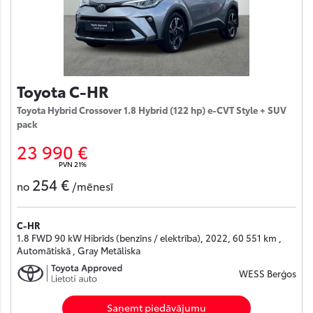
Toyota C-HR
Toyota Hybrid Crossover 1.8 Hybrid (122 hp) e-CVT Style + SUV
pack
23 990 €
PVN 21%
254 €
no
/mēnesī
C-HR
1.8 FWD 90 kW Hibrīds (benzīns / elektrība), 2022, 60 551 km ,
Automātiskā , Gray Metāliska
WESS Berģos
Saņemt piedāvājumu