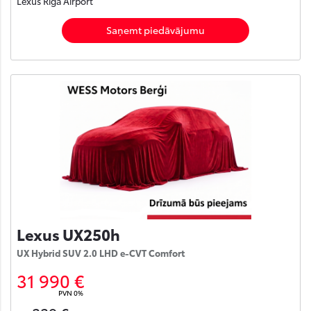
Lexus Rīga Airport
Saņemt piedāvājumu
Lexus UX250h
UX Hybrid SUV 2.0 LHD e-CVT Comfort
31 990 €
PVN 0%