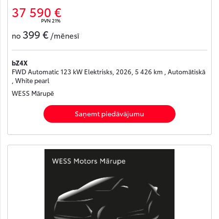
37 590 €
PVN 21%
399 €
no
/mēnesī
bZ4X
FWD Automatic 123 kW Elektrisks, 2026, 5 426 km , Automātiskā
, White pearl
WESS Mārupē
Saņemt piedāvājumu