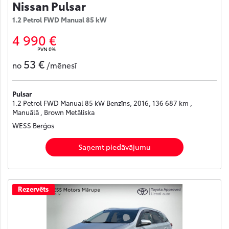
Nissan Pulsar
1.2 Petrol FWD Manual 85 kW
4 990 €
PVN 0%
53 €
no
/mēnesī
Pulsar
1.2 Petrol FWD Manual 85 kW Benzīns, 2016, 136 687 km ,
Manuālā , Brown Metāliska
WESS Berģos
Saņemt piedāvājumu
Rezervēts