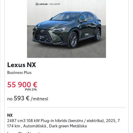
Lexus NX
Business Plus
55 900 €
PVN 21%
593 €
no
/mēnesī
NX
2487 cm3 108 kW Plug-in hibrīds (benzīns / elektrība), 2025, 7
174 km , Automātiskā , Dark green Metāliska