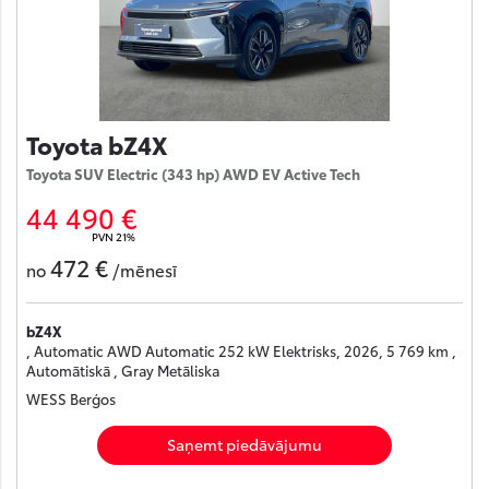
Toyota bZ4X
Toyota SUV Electric (343 hp) AWD EV Active Tech
44 490 €
PVN 21%
472 €
no
/mēnesī
bZ4X
, Automatic AWD Automatic 252 kW Elektrisks, 2026, 5 769 km ,
Automātiskā , Gray Metāliska
WESS Berģos
Saņemt piedāvājumu