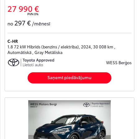
27 990 €
PVN 0%
297 €
no
/mēnesī
C-HR
1.8 72 kW Hibrīds (benzīns / elektrība), 2024, 30 008 km ,
Automātiskā , Gray Metāliska
WESS Berģos
Saņemt piedāvājumu