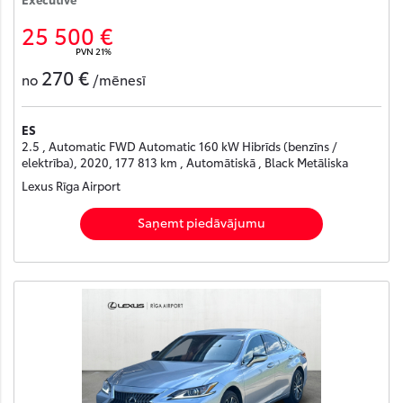
25 500 €
PVN 21%
270 €
no
/mēnesī
ES
2.5 , Automatic FWD Automatic 160 kW Hibrīds (benzīns /
elektrība), 2020, 177 813 km , Automātiskā , Black Metāliska
Lexus Rīga Airport
Saņemt piedāvājumu