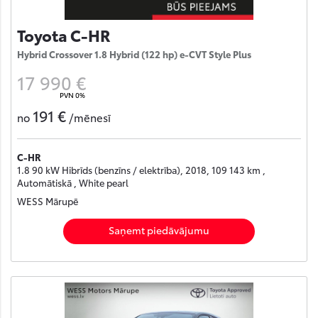
Toyota C-HR
Hybrid Crossover 1.8 Hybrid (122 hp) e-CVT Style Plus
17 990 €
PVN 0%
191 €
no
/mēnesī
C-HR
1.8 90 kW Hibrīds (benzīns / elektrība), 2018, 109 143 km ,
Automātiskā , White pearl
WESS Mārupē
Saņemt piedāvājumu