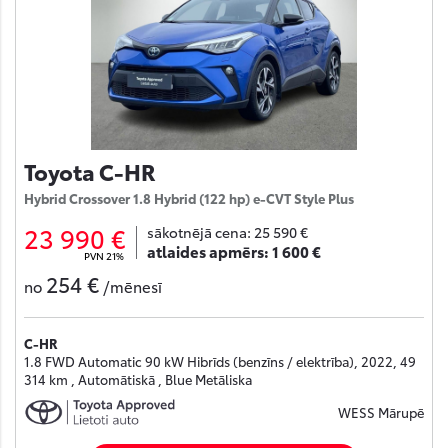
Toyota C-HR
Hybrid Crossover 1.8 Hybrid (122 hp) e-CVT Style Plus
23 990 €
sākotnējā cena:
25 590 €
atlaides apmērs:
1 600 €
PVN 21%
254 €
no
/mēnesī
C-HR
1.8 FWD Automatic 90 kW Hibrīds (benzīns / elektrība), 2022, 49
314 km , Automātiskā , Blue Metāliska
WESS Mārupē