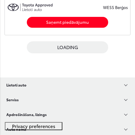
WESS Berģos
Saņemt piedāvājumu
LOADING
Lietoti auto
Serviss
Apdrošināšana, līzings
Auto noma