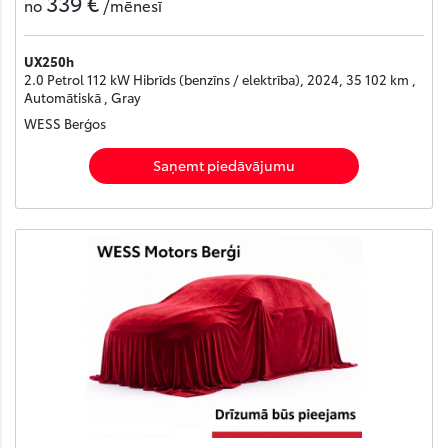
339 €
no
/mēnesī
UX250h
2.0 Petrol 112 kW Hibrīds (benzīns / elektrība), 2024, 35 102 km ,
Automātiskā , Gray
WESS Berģos
Saņemt piedāvājumu