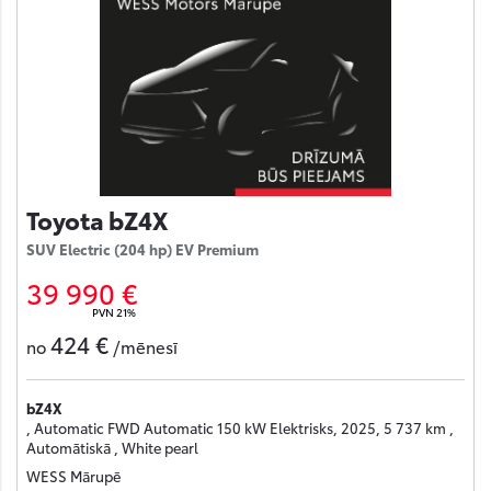
Toyota bZ4X
SUV Electric (204 hp) EV Premium
39 990 €
PVN 21%
424 €
no
/mēnesī
bZ4X
, Automatic FWD Automatic 150 kW Elektrisks, 2025, 5 737 km ,
Automātiskā , White pearl
WESS Mārupē