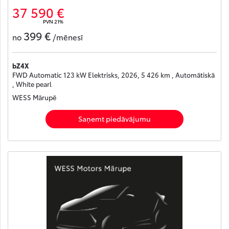
37 590 €
PVN 21%
399 €
no
/mēnesī
bZ4X
FWD Automatic 123 kW Elektrisks, 2026, 5 426 km , Automātiskā
, White pearl
WESS Mārupē
Saņemt piedāvājumu