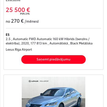
25 500 €
PVN 21%
270 €
no
/mēnesī
ES
2.5 , Automatic FWD Automatic 160 kW Hibrīds (benzīns /
elektrība), 2020, 177 813 km , Automātiskā , Black Metāliska
Lexus Rīga Airport
Saņemt piedāvājumu