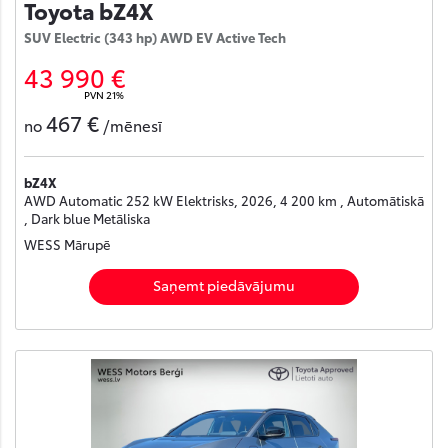
Toyota bZ4X
SUV Electric (343 hp) AWD EV Active Tech
43 990 €
PVN 21%
467 €
no
/mēnesī
bZ4X
AWD Automatic 252 kW Elektrisks, 2026, 4 200 km , Automātiskā
, Dark blue Metāliska
WESS Mārupē
Saņemt piedāvājumu