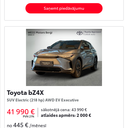
Saņemt piedāvājumu
Toyota bZ4X
SUV Electric (218 hp) AWD EV Executive
41 990 €
sākotnējā cena:
43 990 €
atlaides apmērs:
2 000 €
PVN 21%
445 €
no
/mēnesī