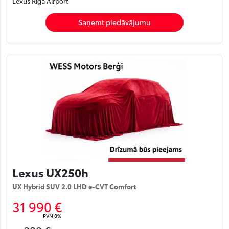
Lexus Rīga Airport
Saņemt piedāvājumu
Lexus UX250h
UX Hybrid SUV 2.0 LHD e-CVT Comfort
31 990 €
PVN 0%