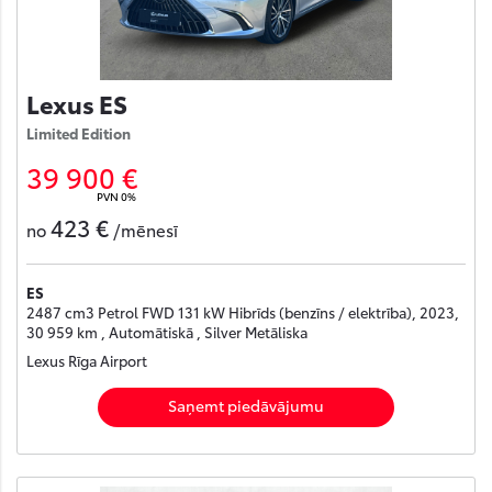
Lexus ES
Limited Edition
39 900 €
PVN 0%
423 €
no
/mēnesī
ES
2487 cm3 Petrol FWD 131 kW Hibrīds (benzīns / elektrība), 2023,
30 959 km , Automātiskā , Silver Metāliska
Lexus Rīga Airport
Saņemt piedāvājumu