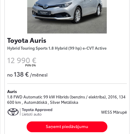
Toyota Auris
Hybrid Touring Sports 1.8 Hybrid (99 hp) e-CVT Active
12 990 €
PVN 0%
138 €
no
/mēnesī
Auris
1.8 FWD Automatic 99 kW Hibrīds (benzīns / elektrība), 2016, 134
600 km , Automātiskā , Silver Metāliska
WESS Mārupē
Saņemt piedāvājumu