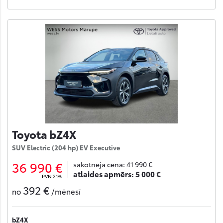
Toyota bZ4X
SUV Electric (204 hp) EV Executive
36 990 €
sākotnējā cena:
41 990 €
atlaides apmērs:
5 000 €
PVN 21%
392 €
no
/mēnesī
bZ4X