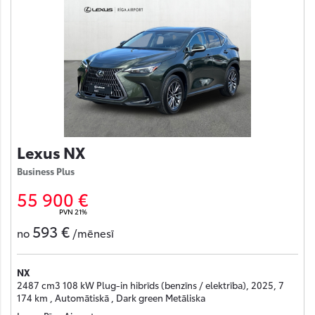
Lexus NX
Business Plus
55 900 €
PVN 21%
593 €
no
/mēnesī
NX
2487 cm3 108 kW Plug-in hibrīds (benzīns / elektrība), 2025, 7
174 km , Automātiskā , Dark green Metāliska