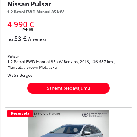
Nissan Pulsar
1.2 Petrol FWD Manual 85 kW
4 990 €
PVN 0%
53 €
no
/mēnesī
Pulsar
1.2 Petrol FWD Manual 85 kW Benzīns, 2016, 136 687 km ,
Manuālā , Brown Metāliska
WESS Berģos
Saņemt piedāvājumu
Rezervēts