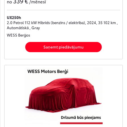
339 €
no
/mēnesī
UX250h
2.0 Petrol 112 kW Hibrīds (benzīns / elektrība), 2024, 35 102 km ,
Automātiskā , Gray
WESS Berģos
Saņemt piedāvājumu