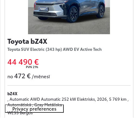
Toyota bZ4X
Toyota SUV Electric (343 hp) AWD EV Active Tech
44 490 €
PVN 21%
472 €
no
/mēnesī
bZ4X
, Automatic AWD Automatic 252 kW Elektrisks, 2026, 5 769 km ,
Automātiskā , Gray Metāliska
WESS Berģos
Saņemt piedāvājumu