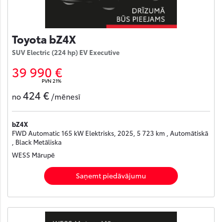
Toyota bZ4X
SUV Electric (224 hp) EV Executive
39 990 €
PVN 21%
424 €
no
/mēnesī
bZ4X
FWD Automatic 165 kW Elektrisks, 2025, 5 723 km , Automātiskā
, Black Metāliska
WESS Mārupē
Saņemt piedāvājumu