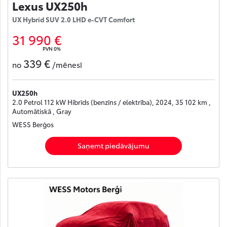
Lexus UX250h
UX Hybrid SUV 2.0 LHD e-CVT Comfort
31 990 €
PVN 0%
339 €
no
/mēnesī
UX250h
2.0 Petrol 112 kW Hibrīds (benzīns / elektrība), 2024, 35 102 km ,
Automātiskā , Gray
WESS Berģos
Saņemt piedāvājumu