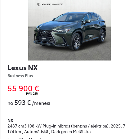
Lexus NX
Business Plus
55 900 €
PVN 21%
593 €
no
/mēnesī
NX
2487 cm3 108 kW Plug-in hibrīds (benzīns / elektrība), 2025, 7
174 km , Automātiskā , Dark green Metāliska