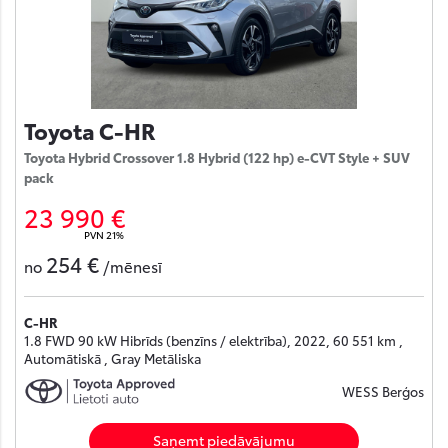
Toyota C-HR
Toyota Hybrid Crossover 1.8 Hybrid (122 hp) e-CVT Style + SUV
pack
23 990 €
PVN 21%
254 €
no
/mēnesī
C-HR
1.8 FWD 90 kW Hibrīds (benzīns / elektrība), 2022, 60 551 km ,
Automātiskā , Gray Metāliska
WESS Berģos
Saņemt piedāvājumu