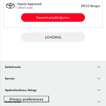
WESS Berģos
Saņemt piedāvājumu
LOADING
Lietoti auto
Serviss
Apdrošināšana, līzings
Auto noma