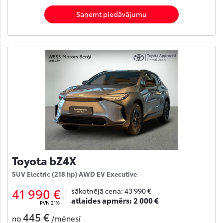
Saņemt piedāvājumu
Toyota bZ4X
SUV Electric (218 hp) AWD EV Executive
41 990 €
sākotnējā cena:
43 990 €
atlaides apmērs:
2 000 €
PVN 21%
445 €
no
/mēnesī