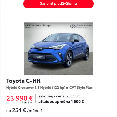
Saņemt piedāvājumu
Toyota C-HR
Hybrid Crossover 1.8 Hybrid (122 hp) e-CVT Style Plus
23 990 €
sākotnējā cena:
25 590 €
atlaides apmērs:
1 600 €
PVN 21%
254 €
no
/mēnesī