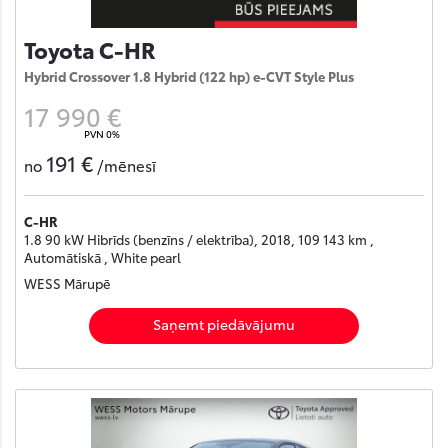
Toyota C-HR
Hybrid Crossover 1.8 Hybrid (122 hp) e-CVT Style Plus
17 990 €
PVN 0%
191 €
no
/mēnesī
C-HR
1.8 90 kW Hibrīds (benzīns / elektrība), 2018, 109 143 km ,
Automātiskā , White pearl
WESS Mārupē
Saņemt piedāvājumu