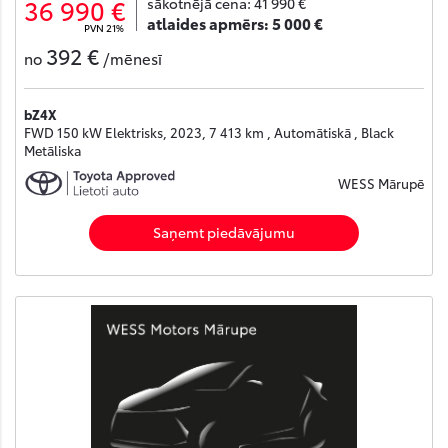
36 990 €
sākotnējā cena:
41 990 €
atlaides apmērs:
5 000 €
PVN 21%
392 €
no
/mēnesī
bZ4X
FWD 150 kW Elektrisks, 2023, 7 413 km , Automātiskā , Black
Metāliska
WESS Mārupē
Saņemt piedāvājumu