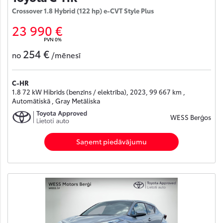
Crossover 1.8 Hybrid (122 hp) e-CVT Style Plus
23 990 €
PVN 0%
254 €
no
/mēnesī
C-HR
1.8 72 kW Hibrīds (benzīns / elektrība), 2023, 99 667 km ,
Automātiskā , Gray Metāliska
WESS Berģos
Saņemt piedāvājumu