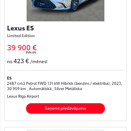
Lexus ES
Limited Edition
39 900 €
PVN 0%
423 €
no
/mēnesī
ES
2487 cm3 Petrol FWD 131 kW Hibrīds (benzīns / elektrība), 2023,
30 959 km , Automātiskā , Silver Metāliska
Lexus Rīga Airport
Saņemt piedāvājumu