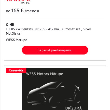
PVN 0%
165 €
no
/mēnesī
C-HR
1.2 85 kW Benzīns, 2017, 92 412 km , Automātiskā , Silver
Metāliska
WESS Mārupē
Saņemt piedāvājumu
Rezervēts