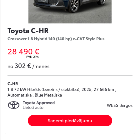
Toyota C-HR
Crossover 1.8 Hybrid 140 (140 hp) e-CVT Style Plus
28 490 €
PVN 21%
302 €
no
/mēnesī
C-HR
1.8 72 kW Hibrīds (benzīns / elektrība), 2025, 27 666 km ,
Automātiskā , Blue Metāliska
WESS Berģos
Saņemt piedāvājumu