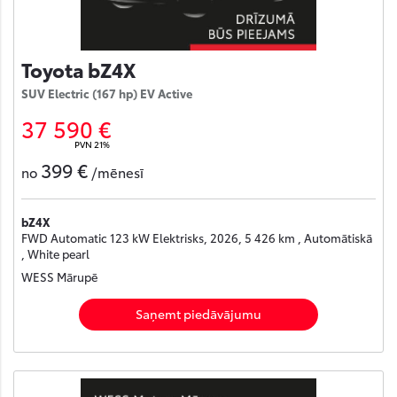
Toyota bZ4X
SUV Electric (167 hp) EV Active
37 590 €
PVN 21%
399 €
no
/mēnesī
bZ4X
FWD Automatic 123 kW Elektrisks, 2026, 5 426 km , Automātiskā
, White pearl
WESS Mārupē
Saņemt piedāvājumu