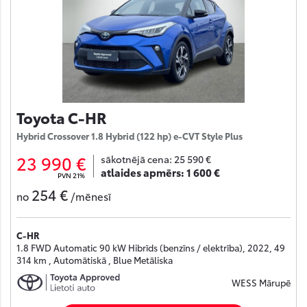
Toyota C-HR
Hybrid Crossover 1.8 Hybrid (122 hp) e-CVT Style Plus
23 990 €
sākotnējā cena:
25 590 €
atlaides apmērs:
1 600 €
PVN 21%
254 €
no
/mēnesī
C-HR
1.8 FWD Automatic 90 kW Hibrīds (benzīns / elektrība), 2022, 49
314 km , Automātiskā , Blue Metāliska
WESS Mārupē