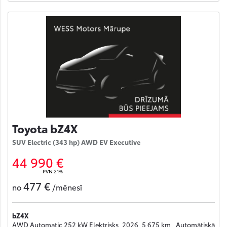
Toyota bZ4X
SUV Electric (343 hp) AWD EV Executive
44 990 €
PVN 21%
477 €
no
/mēnesī
bZ4X
AWD Automatic 252 kW Elektrisks, 2026, 5 675 km , Automātiskā