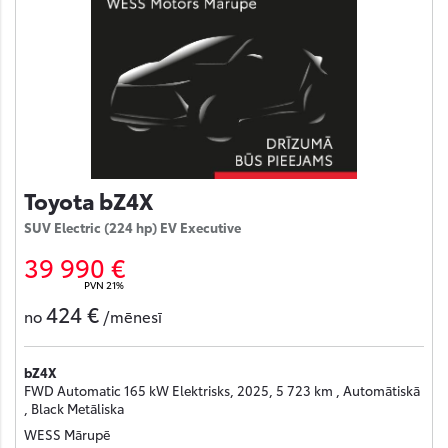
Toyota bZ4X
SUV Electric (224 hp) EV Executive
39 990 €
PVN 21%
424 €
no
/mēnesī
bZ4X
FWD Automatic 165 kW Elektrisks, 2025, 5 723 km , Automātiskā
, Black Metāliska
WESS Mārupē