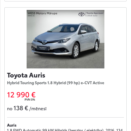
Toyota Auris
Hybrid Touring Sports 1.8 Hybrid (99 hp) e-CVT Active
12 990 €
PVN 0%
138 €
no
/mēnesī
Auris
1.8 FWD Automatic 99 kW Hibrīds (benzīns / elektrība), 2016, 134