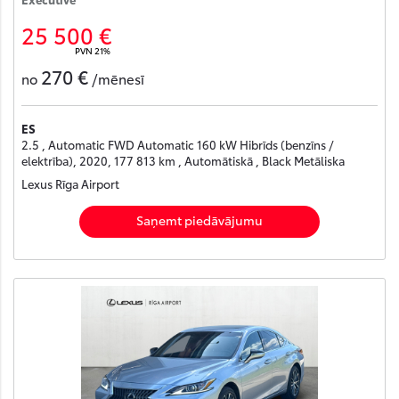
25 500 €
PVN 21%
270 €
no
/mēnesī
ES
2.5 , Automatic FWD Automatic 160 kW Hibrīds (benzīns /
elektrība), 2020, 177 813 km , Automātiskā , Black Metāliska
Lexus Rīga Airport
Saņemt piedāvājumu