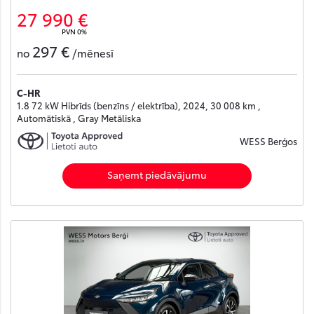
27 990 €
PVN 0%
297 €
no
/mēnesī
C-HR
1.8 72 kW Hibrīds (benzīns / elektrība), 2024, 30 008 km ,
Automātiskā , Gray Metāliska
WESS Berģos
Saņemt piedāvājumu