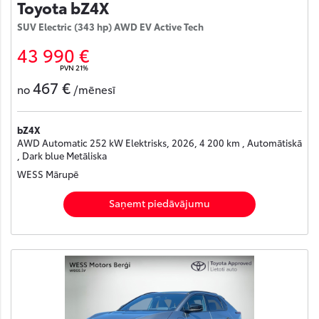
Toyota bZ4X
SUV Electric (343 hp) AWD EV Active Tech
43 990 €
PVN 21%
467 €
no
/mēnesī
bZ4X
AWD Automatic 252 kW Elektrisks, 2026, 4 200 km , Automātiskā
, Dark blue Metāliska
WESS Mārupē
Saņemt piedāvājumu