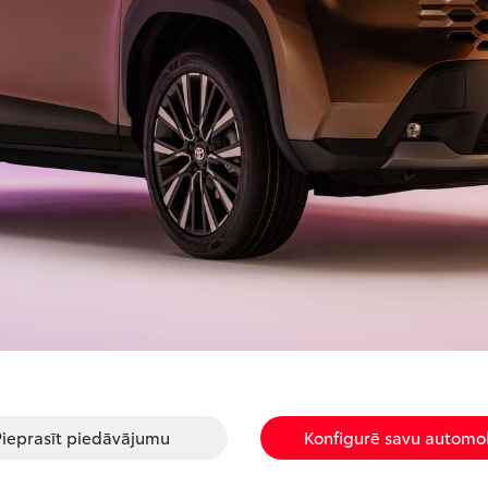
Pieprasīt piedāvājumu
Konfigurē savu automob