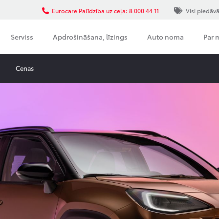
Eurocare Palīdzība uz ceļa: 8 000 44 11
Visi piedāv
Serviss
Apdrošināšana, līzings
Auto noma
Par
Cenas