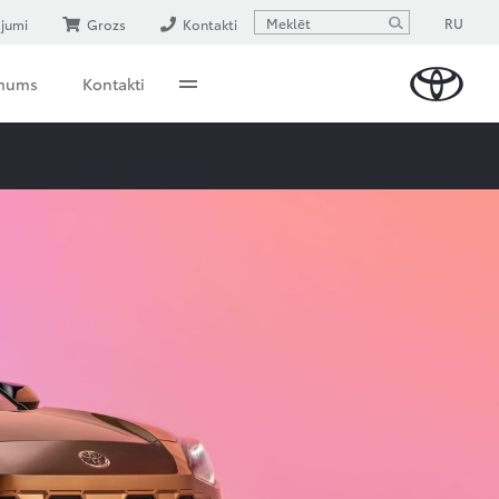
RU
ājumi
Grozs
Kontakti
 mums
Kontakti