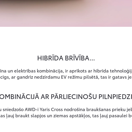
HIBRĪDA BRĪVĪBA...
īna un elektrības kombinācija, ir aprīkots ar hibrīda tehnoloģi
cīgs, ar gandrīz nedzirdamu EV režīmu pilsētā, tas ir gatavs 
OMBINĀCIJĀ AR PĀRLIECINOŠU PILNPIEDZ
 sniedzošo AWD-i Yaris Cross nodrošina braukšanas prieku jeb
s ļauj braukt slapjos un ziemas apstākļos, tas ļauj pasaulei būt