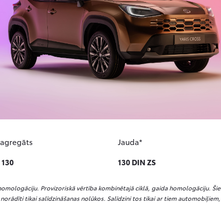
 agregāts
Jauda*
 130
130 DIN ZS
P homologāciju. Provizoriskā vērtība kombinētajā ciklā, gaida homologāciju. Šie rā
 norādīti tikai salīdzināšanas nolūkos. Salīdzini tos tikai ar tiem automobiļi