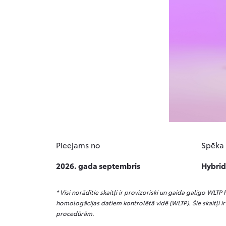
Pieejams no
Spēka
2026. gada septembris
Hybrid
* Visi norādītie skaitļi ir provizoriski un gaida galīgo WLT
homologācijas datiem kontrolētā vidē (WLTP). Šie skaitļi ir
procedūrām.