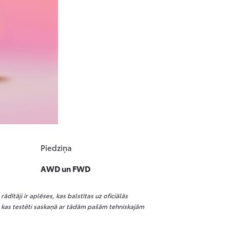
Piedziņa
AWD un FWD
dītāji ir aplēses, kas balstītas uz oficiālās
em, kas testēti saskaņā ar tādām pašām tehniskajām