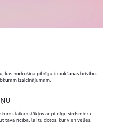
ju, kas nodrošina pilnīgu braukšanas brīvību.
jebkuram izaicinājumam.
IŅU
kuros laikapstākļos ar pilnīgu sirdsmieru.
 tavā rīcībā, lai tu dotos, kur vien vēlies.