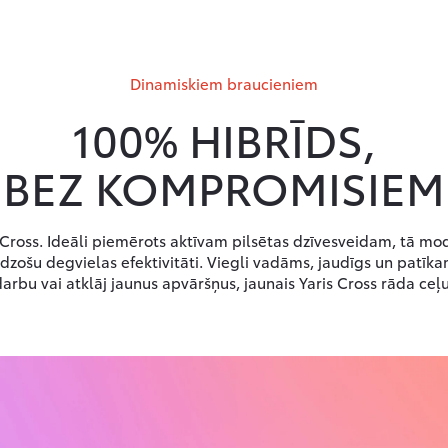
Dinamiskiem braucieniem
100% HIBRĪDS,
BEZ KOMPROMISIEM
s Cross. Ideāli piemērots aktīvam pilsētas dzīvesveidam, tā m
zošu degvielas efektivitāti. Viegli vadāms, jaudīgs un patīkam
darbu vai atklāj jaunus apvāršņus, jaunais Yaris Cross rāda ceļu