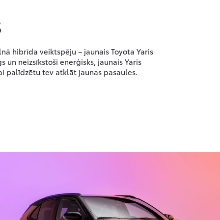
S
nā hibrīda veiktspēju – jaunais Toyota Yaris
 un neizsīkstoši enerģisks, jaunais Yaris
lai palīdzētu tev atklāt jaunas pasaules.