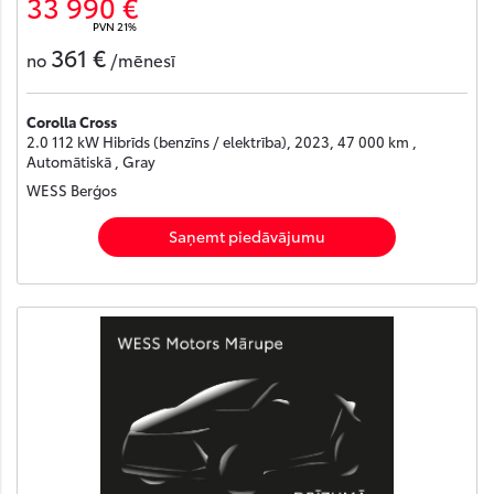
33 990 €
PVN 21%
361 €
no
/mēnesī
Corolla Cross
2.0 112 kW Hibrīds (benzīns / elektrība), 2023, 47 000 km ,
Automātiskā , Gray
WESS Berģos
Saņemt piedāvājumu