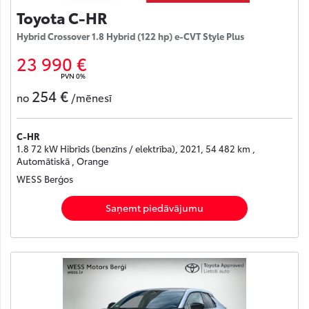
Toyota C-HR
Hybrid Crossover 1.8 Hybrid (122 hp) e-CVT Style Plus
23 990 €
PVN 0%
254 €
no
/mēnesī
C-HR
1.8 72 kW Hibrīds (benzīns / elektrība), 2021, 54 482 km ,
Automātiskā , Orange
WESS Berģos
Saņemt piedāvājumu