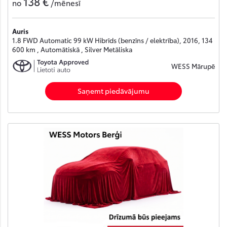
138 €
no
/mēnesī
Auris
1.8 FWD Automatic 99 kW Hibrīds (benzīns / elektrība), 2016, 134
600 km , Automātiskā , Silver Metāliska
WESS Mārupē
Saņemt piedāvājumu