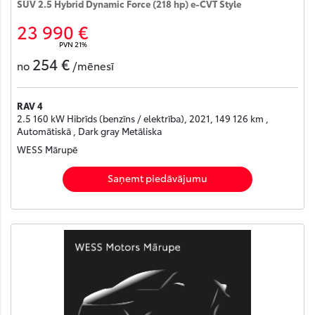
SUV 2.5 Hybrid Dynamic Force (218 hp) e-CVT Style
23 990 €
PVN 21%
254 €
no
/mēnesī
RAV 4
2.5 160 kW Hibrīds (benzīns / elektrība), 2021, 149 126 km ,
Automātiskā , Dark gray Metāliska
WESS Mārupē
Saņemt piedāvājumu