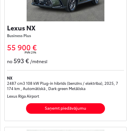
Lexus NX
Business Plus
55 900 €
PVN 21%
593 €
no
/mēnesī
NX
2487 cm3 108 kW Plug-in hibrīds (benzīns / elektrība), 2025, 7
174 km , Automātiskā , Dark green Metāliska
Lexus Rīga Airport
Saņemt piedāvājumu