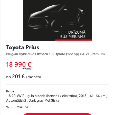
Toyota Prius
Plug-in Hybrid 5d Liftback 1.8 Hybrid (122 hp) e-CVT Premium
18 990 €
PVN 0%
201 €
no
/mēnesī
Prius
1.8 90 kW Plug-in hibrīds (benzīns / elektrība), 2018, 141 164 km ,
Automātiskā , Dark gray Metāliska
WESS Mārupē