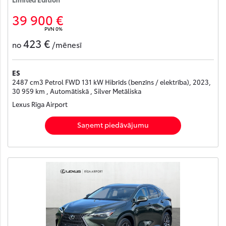
39 900 €
PVN 0%
423 €
no
/mēnesī
ES
2487 cm3 Petrol FWD 131 kW Hibrīds (benzīns / elektrība), 2023,
30 959 km , Automātiskā , Silver Metāliska
Lexus Rīga Airport
Saņemt piedāvājumu