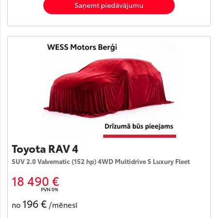
Saņemt piedāvājumu
Toyota RAV 4
SUV 2.0 Valvematic (152 hp) 4WD Multidrive S Luxury Fleet
18 490 €
PVN 0%
196 €
no
/mēnesī