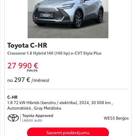
Toyota C-HR
Crossover 1.8 Hybrid 140 (140 hp) e-CVT Style Plus
27 990 €
PVN 0%
297 €
no
/mēnesī
C-HR
1.8 72 kW Hibrīds (benzīns / elektrība), 2024, 30 008 km ,
Automātiskā , Gray Metāliska
WESS Berģos
Saņemt piedāvājumu