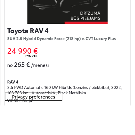
Toyota RAV 4
SUV 2.5 Hybrid Dynamic Force (218 hp) e-CVT Luxury Plus
24 990 €
PVN 21%
265 €
no
/mēnesī
RAV 4
2.5 FWD Automatic 160 kW Hibrīds (benzīns / elektrība), 2022,
168 783 km , Automātiskā , Black Metāliska
WESS Mārupē
Saņemt piedāvājumu