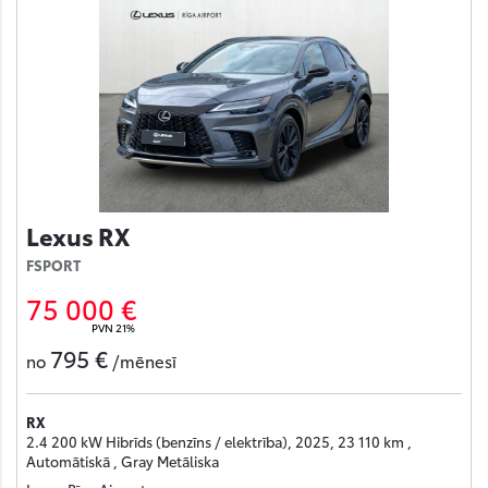
Lexus RX
FSPORT
75 000 €
PVN 21%
795 €
no
/mēnesī
RX
2.4 200 kW Hibrīds (benzīns / elektrība), 2025, 23 110 km ,
Automātiskā , Gray Metāliska