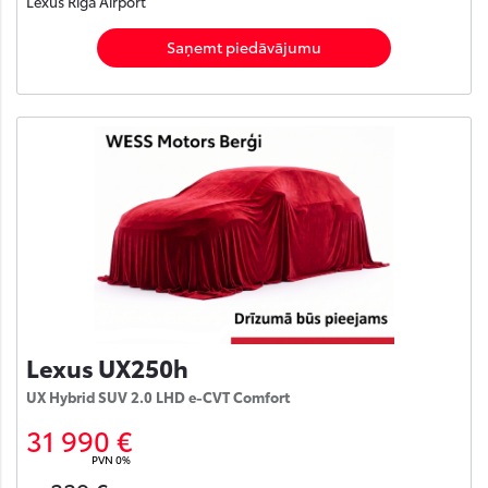
Lexus Rīga Airport
Saņemt piedāvājumu
Lexus UX250h
UX Hybrid SUV 2.0 LHD e-CVT Comfort
31 990 €
PVN 0%