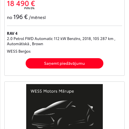
18 490 €
PVN 0%
196 €
no
/mēnesī
RAV 4
2.0 Petrol FWD Automatic 112 kW Benzīns, 2018, 105 287 km ,
Automātiskā , Brown
WESS Berģos
Saņemt piedāvājumu