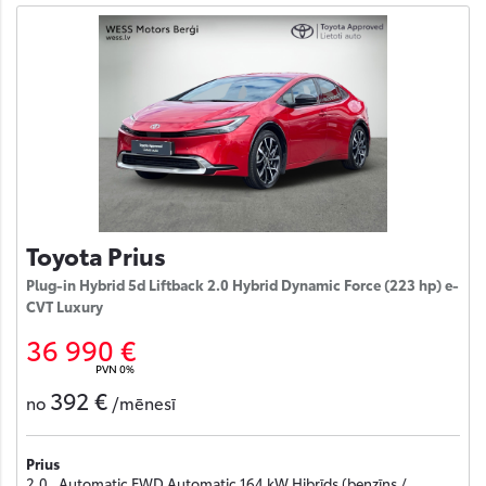
Toyota Prius
Plug-in Hybrid 5d Liftback 2.0 Hybrid Dynamic Force (223 hp) e-
CVT Luxury
36 990 €
PVN 0%
392 €
no
/mēnesī
Prius
2.0 , Automatic FWD Automatic 164 kW Hibrīds (benzīns /