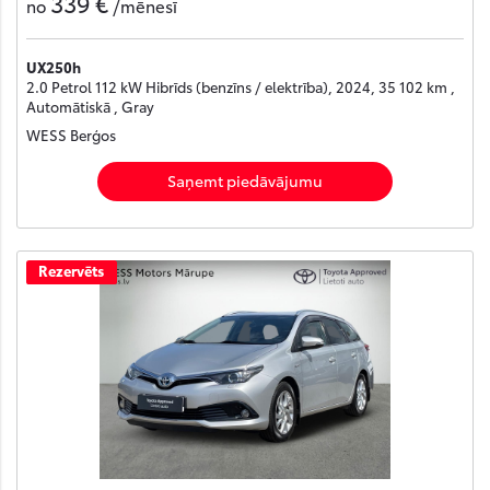
339 €
no
/mēnesī
UX250h
2.0 Petrol 112 kW Hibrīds (benzīns / elektrība), 2024, 35 102 km ,
Automātiskā , Gray
WESS Berģos
Saņemt piedāvājumu
Rezervēts