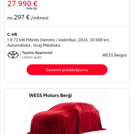
27 990 €
PVN 0%
297 €
no
/mēnesī
C-HR
1.8 72 kW Hibrīds (benzīns / elektrība), 2024, 30 008 km ,
Automātiskā , Gray Metāliska
WESS Berģos
Saņemt piedāvājumu