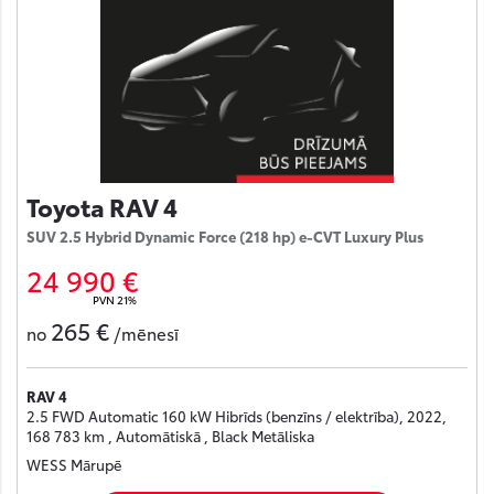
Toyota RAV 4
SUV 2.5 Hybrid Dynamic Force (218 hp) e-CVT Luxury Plus
24 990 €
PVN 21%
265 €
no
/mēnesī
RAV 4
2.5 FWD Automatic 160 kW Hibrīds (benzīns / elektrība), 2022,
168 783 km , Automātiskā , Black Metāliska
WESS Mārupē