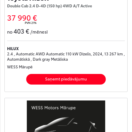
Double Cab 2.4 D-4D (150 hp) 4WD A/T Active
37 990 €
PVN 21%
403 €
no
/mēnesī
HILUX
2.4 , Automatic AWD Automatic 110 kW Dīzelis, 2024, 13 267 km ,
Automātiskā , Dark gray Metāliska
WESS Mārupē
Saņemt piedāvājumu