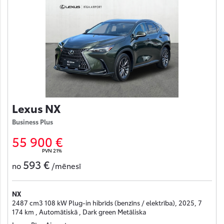
Lexus NX
Business Plus
55 900 €
PVN 21%
593 €
no
/mēnesī
NX
2487 cm3 108 kW Plug-in hibrīds (benzīns / elektrība), 2025, 7
174 km , Automātiskā , Dark green Metāliska