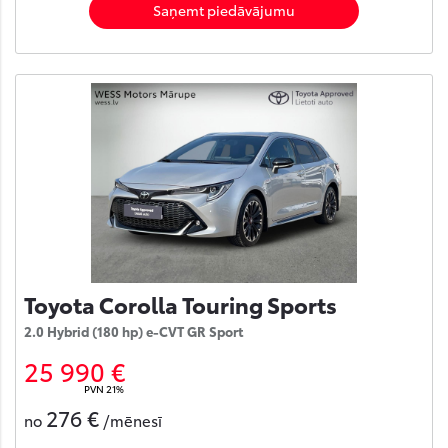
Saņemt piedāvājumu
Toyota Corolla Touring Sports
2.0 Hybrid (180 hp) e-CVT GR Sport
25 990 €
PVN 21%
276 €
no
/mēnesī