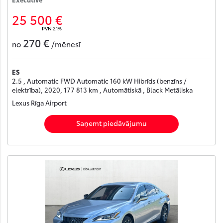
25 500 €
PVN 21%
270 €
no
/mēnesī
ES
2.5 , Automatic FWD Automatic 160 kW Hibrīds (benzīns /
elektrība), 2020, 177 813 km , Automātiskā , Black Metāliska
Lexus Rīga Airport
Saņemt piedāvājumu