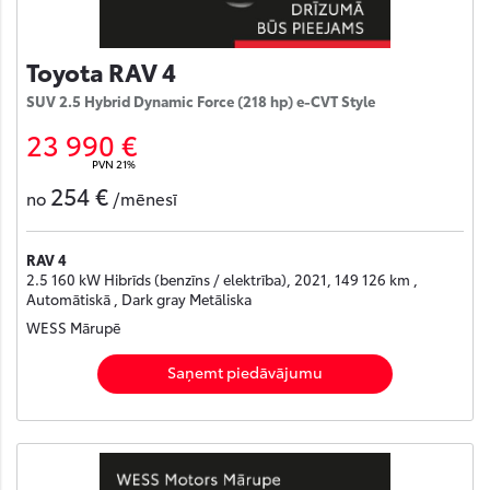
Toyota RAV 4
SUV 2.5 Hybrid Dynamic Force (218 hp) e-CVT Style
23 990 €
PVN 21%
254 €
no
/mēnesī
RAV 4
2.5 160 kW Hibrīds (benzīns / elektrība), 2021, 149 126 km ,
Automātiskā , Dark gray Metāliska
WESS Mārupē
Saņemt piedāvājumu