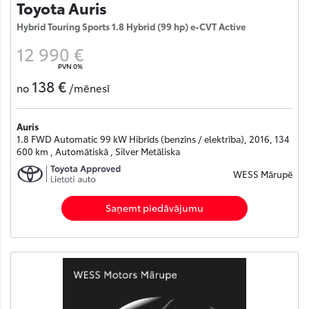
Toyota Auris
Hybrid Touring Sports 1.8 Hybrid (99 hp) e-CVT Active
12 990 €
PVN 0%
138 €
no
/mēnesī
Auris
1.8 FWD Automatic 99 kW Hibrīds (benzīns / elektrība), 2016, 134
600 km , Automātiskā , Silver Metāliska
WESS Mārupē
Saņemt piedāvājumu