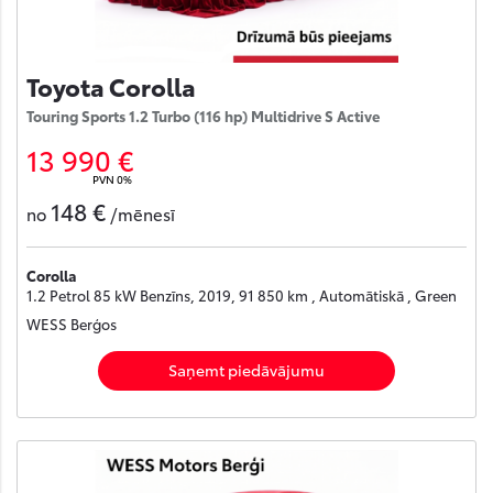
Toyota Corolla
Touring Sports 1.2 Turbo (116 hp) Multidrive S Active
13 990 €
PVN 0%
148 €
no
/mēnesī
Corolla
1.2 Petrol 85 kW Benzīns, 2019, 91 850 km , Automātiskā , Green
WESS Berģos
Saņemt piedāvājumu