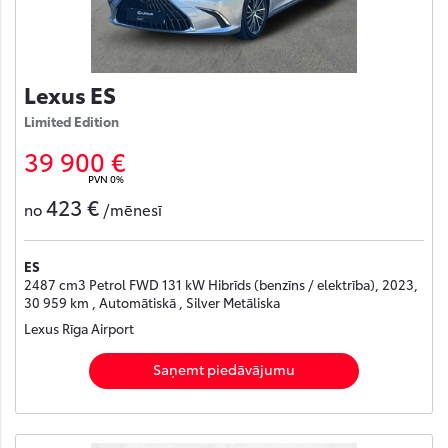
Lexus ES
Limited Edition
39 900 €
PVN 0%
423 €
no
/mēnesī
ES
2487 cm3 Petrol FWD 131 kW Hibrīds (benzīns / elektrība), 2023,
30 959 km , Automātiskā , Silver Metāliska
Lexus Rīga Airport
Saņemt piedāvājumu