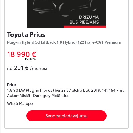
Toyota Prius
Plug-in Hybrid 5d Liftback 1.8 Hybrid (122 hp) e-CVT Premium
18 990 €
PVN 0%
201 €
no
/mēnesī
Prius
1.8 90 kW Plug-in hibrīds (benzīns / elektrība), 2018, 141 164 km ,
Automātiskā , Dark gray Metāliska
WESS Mārupē
Saņemt piedāvājumu