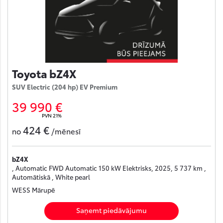
Toyota bZ4X
SUV Electric (204 hp) EV Premium
39 990 €
PVN 21%
424 €
no
/mēnesī
bZ4X
, Automatic FWD Automatic 150 kW Elektrisks, 2025, 5 737 km ,
Automātiskā , White pearl
WESS Mārupē
Saņemt piedāvājumu