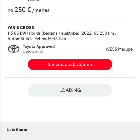
250 €
no
/mēnesī
YARIS CROSS
1.5 85 kW Hibrīds (benzīns / elektrība), 2022, 65 250 km ,
Automātiskā , Yellow Metāliska
WESS Mārupē
Saņemt piedāvājumu
LOADING
Lietoti auto