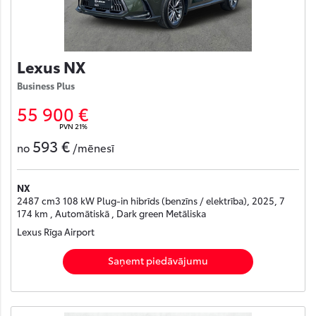
Lexus NX
Business Plus
55 900 €
PVN 21%
593 €
no
/mēnesī
NX
2487 cm3 108 kW Plug-in hibrīds (benzīns / elektrība), 2025, 7
174 km , Automātiskā , Dark green Metāliska
Lexus Rīga Airport
Saņemt piedāvājumu