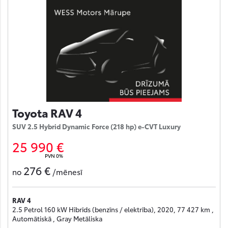
Toyota RAV 4
SUV 2.5 Hybrid Dynamic Force (218 hp) e-CVT Luxury
25 990 €
PVN 0%
276 €
no
/mēnesī
RAV 4
2.5 Petrol 160 kW Hibrīds (benzīns / elektrība), 2020, 77 427 km ,
Automātiskā , Gray Metāliska