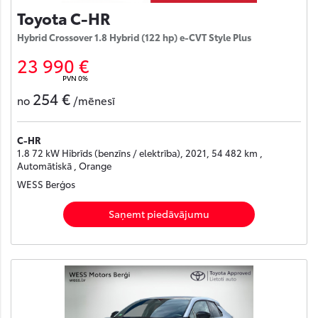
Toyota C-HR
Hybrid Crossover 1.8 Hybrid (122 hp) e-CVT Style Plus
23 990 €
PVN 0%
254 €
no
/mēnesī
C-HR
1.8 72 kW Hibrīds (benzīns / elektrība), 2021, 54 482 km ,
Automātiskā , Orange
WESS Berģos
Saņemt piedāvājumu