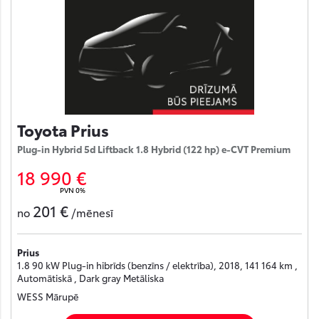
Toyota Prius
Plug-in Hybrid 5d Liftback 1.8 Hybrid (122 hp) e-CVT Premium
18 990 €
PVN 0%
201 €
no
/mēnesī
Prius
1.8 90 kW Plug-in hibrīds (benzīns / elektrība), 2018, 141 164 km ,
Automātiskā , Dark gray Metāliska
WESS Mārupē