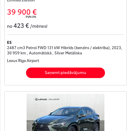
39 900 €
PVN 0%
423 €
no
/mēnesī
ES
2487 cm3 Petrol FWD 131 kW Hibrīds (benzīns / elektrība), 2023,
30 959 km , Automātiskā , Silver Metāliska
Lexus Rīga Airport
Saņemt piedāvājumu