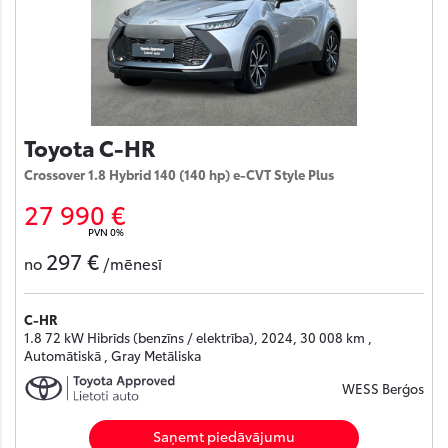
Toyota C-HR
Crossover 1.8 Hybrid 140 (140 hp) e-CVT Style Plus
27 990 €
PVN 0%
297 €
no
/mēnesī
C-HR
1.8 72 kW Hibrīds (benzīns / elektrība), 2024, 30 008 km ,
Automātiskā , Gray Metāliska
WESS Berģos
Saņemt piedāvājumu