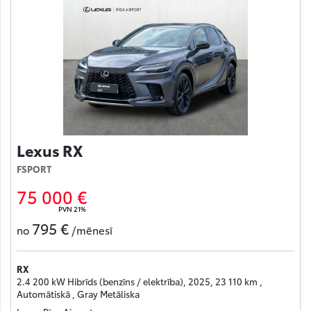
Lexus RX
FSPORT
75 000 €
PVN 21%
795 €
no
/mēnesī
RX
2.4 200 kW Hibrīds (benzīns / elektrība), 2025, 23 110 km ,
Automātiskā , Gray Metāliska