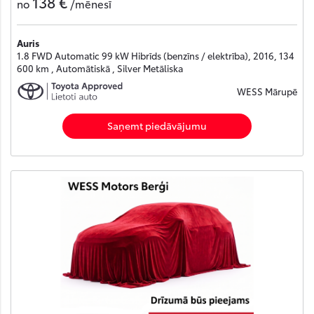
138 €
no
/mēnesī
Auris
1.8 FWD Automatic 99 kW Hibrīds (benzīns / elektrība), 2016, 134
600 km , Automātiskā , Silver Metāliska
WESS Mārupē
Saņemt piedāvājumu