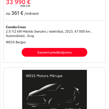
33 990 €
PVN 21%
361 €
no
/mēnesī
Corolla Cross
2.0 112 kW Hibrīds (benzīns / elektrība), 2023, 47 000 km ,
Automātiskā , Gray
WESS Berģos
Saņemt piedāvājumu