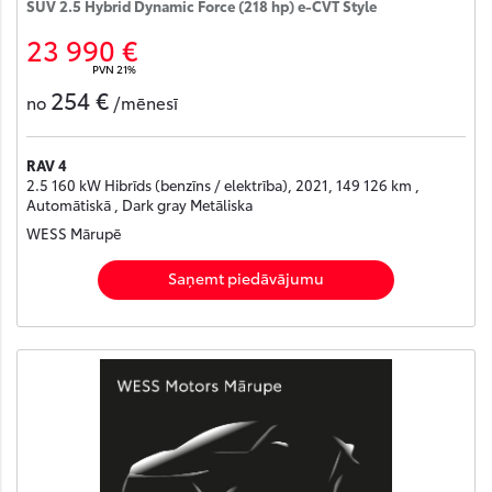
SUV 2.5 Hybrid Dynamic Force (218 hp) e-CVT Style
23 990 €
PVN 21%
254 €
no
/mēnesī
RAV 4
2.5 160 kW Hibrīds (benzīns / elektrība), 2021, 149 126 km ,
Automātiskā , Dark gray Metāliska
WESS Mārupē
Saņemt piedāvājumu