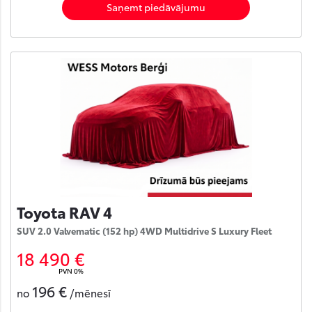
Saņemt piedāvājumu
Toyota RAV 4
SUV 2.0 Valvematic (152 hp) 4WD Multidrive S Luxury Fleet
18 490 €
PVN 0%
196 €
no
/mēnesī