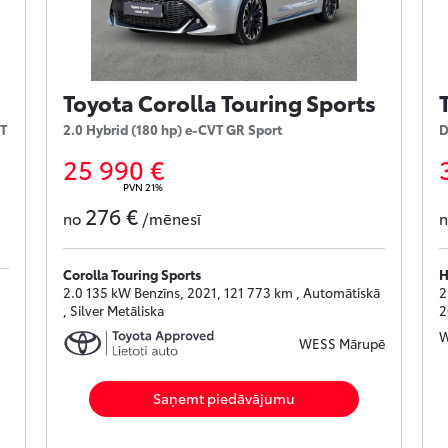
Toyota Corolla Touring Sports
VT
2.0 Hybrid (180 hp) e-CVT GR Sport
D
25 990 €
PVN 21%
276 €
no
/mēnesī
Corolla Touring Sports
H
2.0 135 kW Benzīns, 2021, 121 773 km , Automātiskā
2
, Silver Metāliska
2
W
WESS Mārupē
Saņemt piedāvājumu