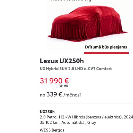
Lexus UX250h
UX Hybrid SUV 2.0 LHD e-CVT Comfort
31 990 €
PVN 0%
339 €
no
/mēnesī
UX250h
2.0 Petrol 112 kW Hibrīds (benzīns / elektrība), 2024
35 102 km , Automātiskā , Gray
WESS Berģos