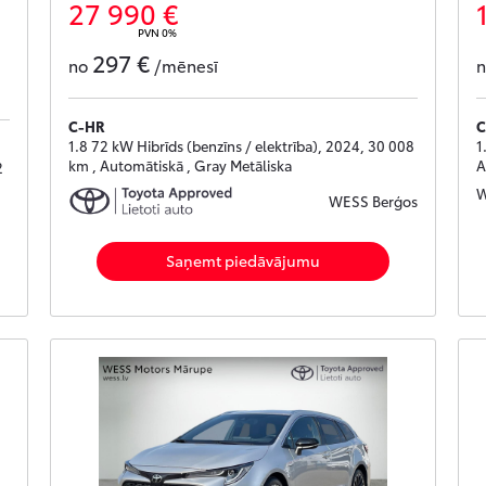
27 990 €
PVN 0%
297 €
no
/mēnesī
C-HR
C
1.8 72 kW Hibrīds (benzīns / elektrība), 2024, 30 008
1
km , Automātiskā , Gray Metāliska
A
2
W
WESS Berģos
Saņemt piedāvājumu