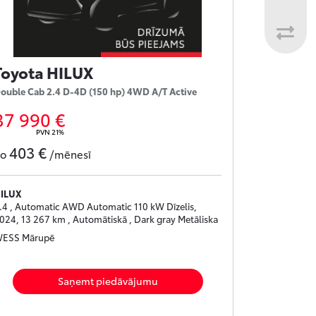
Toyota HILUX
ouble Cab 2.4 D-4D (150 hp) 4WD A/T Active
37 990 €
PVN 21%
403 €
no
/mēnesī
ILUX
.4 , Automatic AWD Automatic 110 kW Dīzelis,
024, 13 267 km , Automātiskā , Dark gray Metāliska
ESS Mārupē
Saņemt piedāvājumu