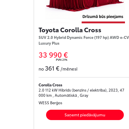
Toyota Corolla Cross
SUV 2.0 Hybrid Dynamic Force (197 hp) AWD e-C
Luxury Plus
33 990 €
PVN 21%
361 €
no
/mēnesī
Corolla Cross
2.0 112 kW Hibrīds (benzīns / elektrība), 2023, 47
000 km , Automātiskā , Gray
WESS Berģos
Saņemt piedāvājumu