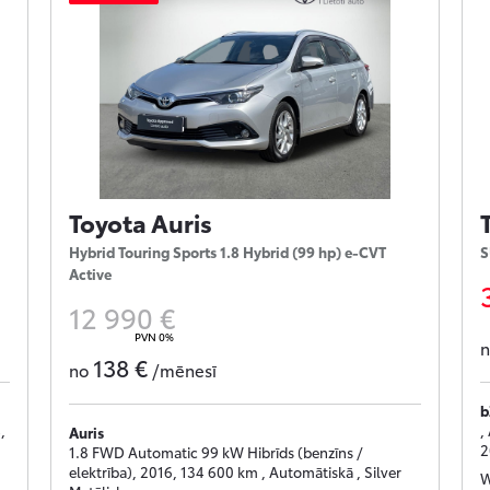
Toyota Auris
Hybrid Touring Sports 1.8 Hybrid (99 hp) e-CVT
S
Active
12 990 €
PVN 0%
138 €
no
/mēnesī
b
,
,
Auris
2
1.8 FWD Automatic 99 kW Hibrīds (benzīns /
elektrība), 2016, 134 600 km , Automātiskā , Silver
W