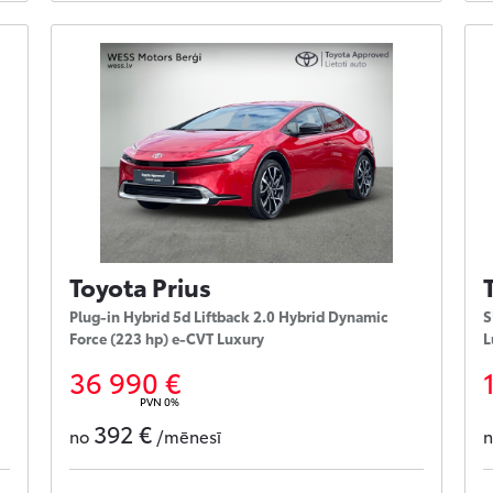
Toyota Prius
Plug-in Hybrid 5d Liftback 2.0 Hybrid Dynamic
S
Force (223 hp) e-CVT Luxury
L
36 990 €
PVN 0%
392 €
no
/mēnesī