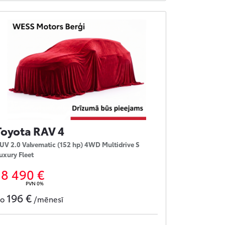
Toyota RAV 4
UV 2.0 Valvematic (152 hp) 4WD Multidrive S
uxury Fleet
18 490 €
PVN 0%
196 €
no
/mēnesī