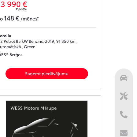
13 990 €
PVN 0%
148 €
no
/mēnesī
orolla
.2 Petrol 85 kW Benzīns, 2019, 91 850 km ,
utomātiskā , Green
ESS Berģos
Saņemt piedāvājumu