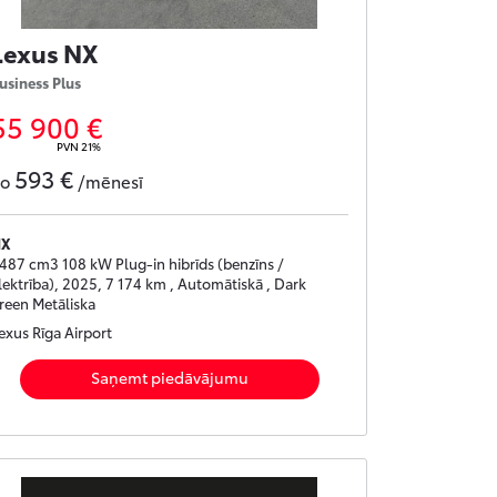
Lexus NX
usiness Plus
55 900 €
PVN 21%
593 €
no
/mēnesī
NX
487 cm3 108 kW Plug-in hibrīds (benzīns /
lektrība), 2025, 7 174 km , Automātiskā , Dark
reen Metāliska
exus Rīga Airport
Saņemt piedāvājumu