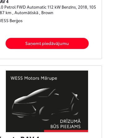
AV 4
.0 Petrol FWD Automatic 112 kW Benzīns, 2018, 105
87 km , Automātiskā , Brown
ESS Berģos
Saņemt piedāvājumu