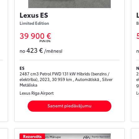
Lexus ES
Limited Edition
B
39 900 €
PVN 0%
423 €
no
/mēnesī
ES
2487 cm3 Petrol FWD 131 kW Hibrīds (benzīns /
2
elektrība), 2023, 30 959 km , Automātiskā , Silver
e
Metāliska
g
Lexus Rīga Airport
L
Saņemt piedāvājumu
Rezervēts