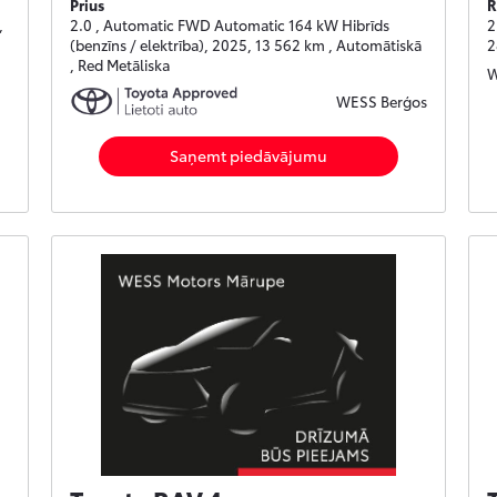
Prius
R
,
2.0 , Automatic FWD Automatic 164 kW Hibrīds
2
(benzīns / elektrība), 2025, 13 562 km , Automātiskā
2
, Red Metāliska
W
WESS Berģos
Saņemt piedāvājumu