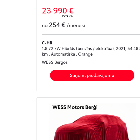
23 990 €
PVN 0%
254 €
no
/mēnesī
C-HR
1.8 72 kW Hibrīds (benzīns / elektrība), 2021, 54 48
km , Automātiskā , Orange
WESS Berģos
Saņemt piedāvājumu