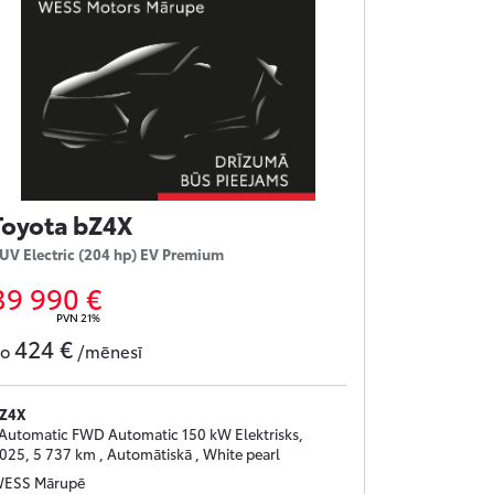
Toyota bZ4X
UV Electric (204 hp) EV Premium
39 990 €
PVN 21%
424 €
no
/mēnesī
Z4X
 Automatic FWD Automatic 150 kW Elektrisks,
025, 5 737 km , Automātiskā , White pearl
ESS Mārupē