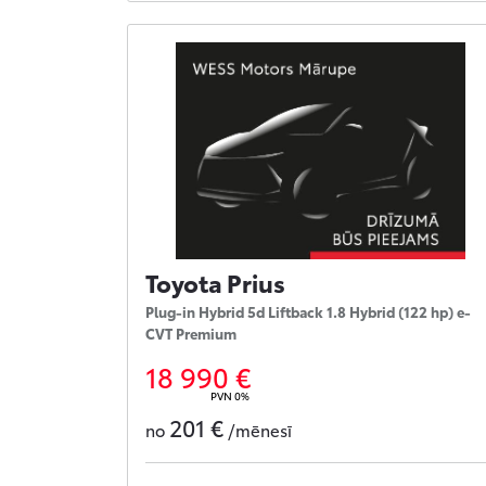
Toyota Prius
Plug-in Hybrid 5d Liftback 1.8 Hybrid (122 hp) e-
CVT Premium
18 990 €
PVN 0%
201 €
no
/mēnesī