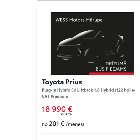
Toyota Prius
Plug-in Hybrid 5d Liftback 1.8 Hybrid (122 hp) e-
CVT Premium
18 990 €
PVN 0%
201 €
no
/mēnesī