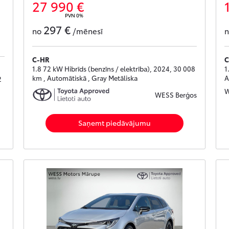
27 990 €
PVN 0%
297 €
no
/mēnesī
C-HR
C
1.8 72 kW Hibrīds (benzīns / elektrība), 2024, 30 008
1
km , Automātiskā , Gray Metāliska
A
2
W
WESS Berģos
Saņemt piedāvājumu