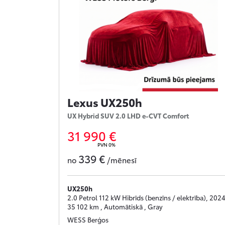
Lexus UX250h
UX Hybrid SUV 2.0 LHD e-CVT Comfort
31 990 €
PVN 0%
339 €
no
/mēnesī
UX250h
2.0 Petrol 112 kW Hibrīds (benzīns / elektrība), 2024
35 102 km , Automātiskā , Gray
WESS Berģos