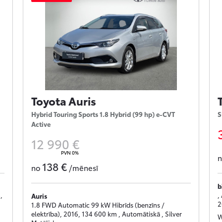
Toyota Auris
Hybrid Touring Sports 1.8 Hybrid (99 hp) e-CVT
S
Active
12 990 €
PVN 0%
138 €
no
/mēnesī
b
,
,
Auris
2
1.8 FWD Automatic 99 kW Hibrīds (benzīns /
elektrība), 2016, 134 600 km , Automātiskā , Silver
W