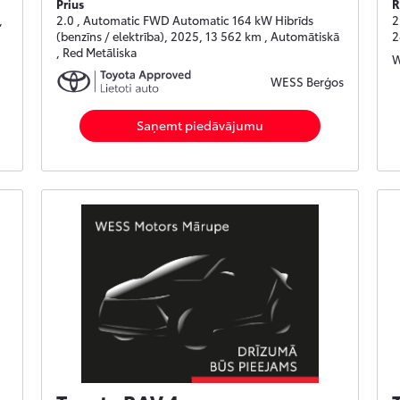
Prius
R
,
2.0 , Automatic FWD Automatic 164 kW Hibrīds
2
(benzīns / elektrība), 2025, 13 562 km , Automātiskā
2
, Red Metāliska
W
WESS Berģos
Saņemt piedāvājumu