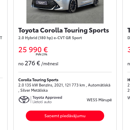
Toyota Corolla Touring Sports
VT
2.0 Hybrid (180 hp) e-CVT GR Sport
D
25 990 €
PVN 21%
276 €
no
/mēnesī
Corolla Touring Sports
H
2.0 135 kW Benzīns, 2021, 121 773 km , Automātiskā
2
, Silver Metāliska
2
W
WESS Mārupē
Saņemt piedāvājumu