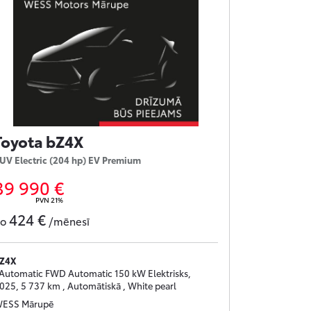
Toyota bZ4X
UV Electric (204 hp) EV Premium
39 990 €
PVN 21%
424 €
no
/mēnesī
Z4X
 Automatic FWD Automatic 150 kW Elektrisks,
025, 5 737 km , Automātiskā , White pearl
ESS Mārupē