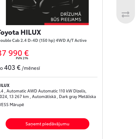
Toyota HILUX
ouble Cab 2.4 D-4D (150 hp) 4WD A/T Active
37 990 €
PVN 21%
403 €
no
/mēnesī
ILUX
.4 , Automatic AWD Automatic 110 kW Dīzelis,
024, 13 267 km , Automātiskā , Dark gray Metāliska
ESS Mārupē
Saņemt piedāvājumu