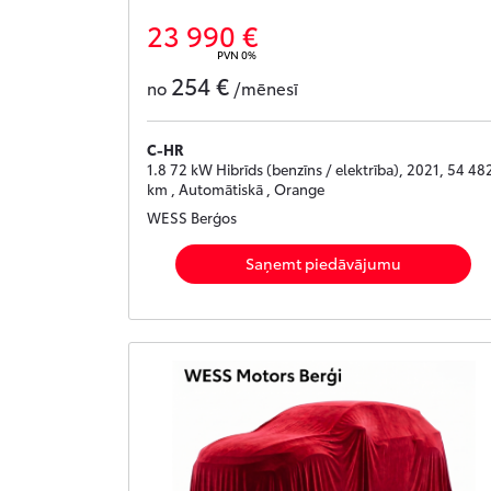
23 990 €
PVN 0%
254 €
no
/mēnesī
C-HR
1.8 72 kW Hibrīds (benzīns / elektrība), 2021, 54 48
km , Automātiskā , Orange
WESS Berģos
Saņemt piedāvājumu