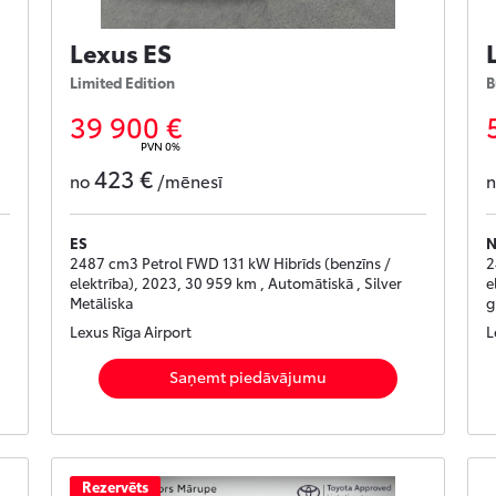
Lexus ES
Limited Edition
B
39 900 €
PVN 0%
423 €
no
/mēnesī
ES
2487 cm3 Petrol FWD 131 kW Hibrīds (benzīns /
2
elektrība), 2023, 30 959 km , Automātiskā , Silver
e
Metāliska
g
Lexus Rīga Airport
L
Saņemt piedāvājumu
Rezervēts