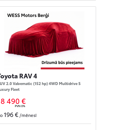
Toyota RAV 4
UV 2.0 Valvematic (152 hp) 4WD Multidrive S
uxury Fleet
18 490 €
PVN 0%
196 €
no
/mēnesī