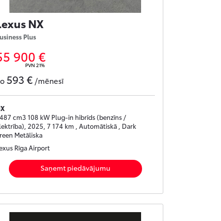
Lexus NX
usiness Plus
55 900 €
PVN 21%
593 €
no
/mēnesī
NX
487 cm3 108 kW Plug-in hibrīds (benzīns /
lektrība), 2025, 7 174 km , Automātiskā , Dark
reen Metāliska
exus Rīga Airport
Saņemt piedāvājumu