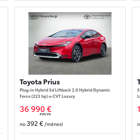
Toyota Prius
Plug-in Hybrid 5d Liftback 2.0 Hybrid Dynamic
S
Force (223 hp) e-CVT Luxury
L
36 990 €
PVN 0%
392 €
no
/mēnesī