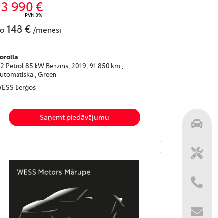
13 990 €
PVN 0%
148 €
no
/mēnesī
orolla
.2 Petrol 85 kW Benzīns, 2019, 91 850 km ,
utomātiskā , Green
ESS Berģos
Saņemt piedāvājumu