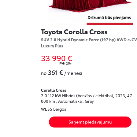
Toyota Corolla Cross
SUV 2.0 Hybrid Dynamic Force (197 hp) AWD e-C
Luxury Plus
33 990 €
PVN 21%
361 €
no
/mēnesī
Corolla Cross
2.0 112 kW Hibrīds (benzīns / elektrība), 2023, 47
000 km , Automātiskā , Gray
WESS Berģos
Saņemt piedāvājumu