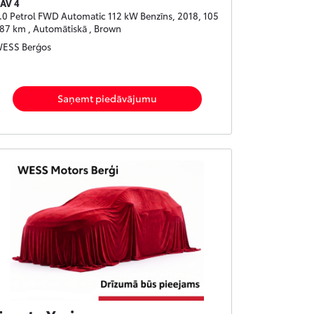
AV 4
.0 Petrol FWD Automatic 112 kW Benzīns, 2018, 105
87 km , Automātiskā , Brown
ESS Berģos
Saņemt piedāvājumu