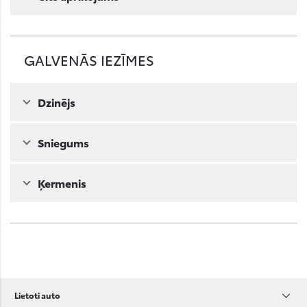
GALVENĀS IEZĪMES
Dzinējs
Sniegums
Ķermenis
Lietoti auto