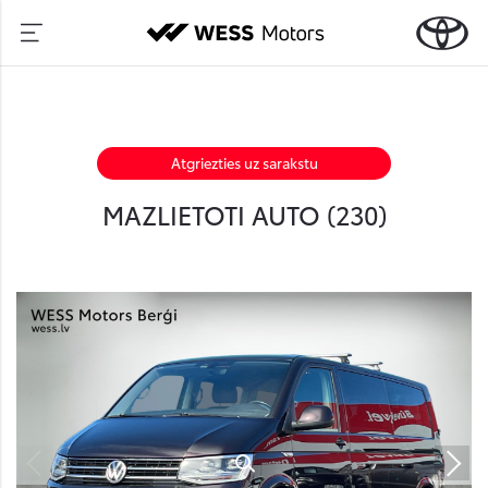
Atgriezties uz sarakstu
MAZLIETOTI AUTO (
230
)