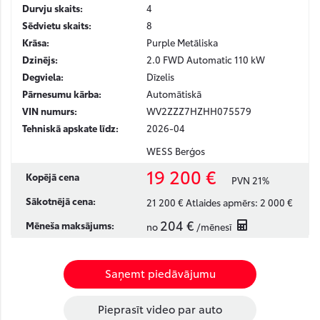
Durvju skaits:
4
Sēdvietu skaits:
8
Krāsa:
Purple Metāliska
Dzinējs:
2.0 FWD Automatic 110 kW
Degviela:
Dīzelis
Pārnesumu kārba:
Automātiskā
VIN numurs:
WV2ZZZ7HZHH075579
Tehniskā apskate līdz:
2026-04
WESS Berģos
19 200 €
Kopējā cena
PVN 21%
Sākotnējā cena:
21 200 €
Atlaides apmērs:
2 000 €
204 €
Mēneša maksājums:
no
/mēnesī
Saņemt piedāvājumu
Pieprasīt video par auto