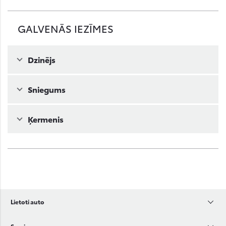
GALVENĀS IEZĪMES
Dzinējs
Sniegums
Ķermenis
Lietoti auto