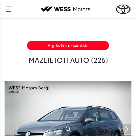
Atgriezties uz sarakstu
MAZLIETOTI AUTO (
226
)