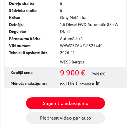
Durvju skaits:
5
Sēdvietu skaits:
5
Krāsa:
Gray Metāliska
Dzinējs:
1.6 Diesel FWD Automatic 85 kW
Degviela:
Dīzelis
Pārnesumu kārba:
Automātiskā
VIN numurs:
WVWZZZAUZJP527440
Tehniskā apskate līdz:
2026-11
WESS Berģos
9 900 €
Kopējā cena
PVN 0%
105 €
Mēneša maksājums:
no
/mēnesī
Saņemt piedāvājumu
Pieprasīt video par auto