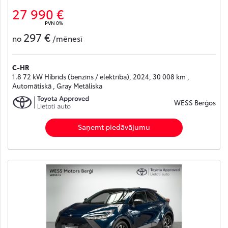
27 990 €
PVN 0%
297 €
no
/mēnesī
C-HR
1.8 72 kW Hibrīds (benzīns / elektrība), 2024, 30 008 km ,
Automātiskā , Gray Metāliska
WESS Berģos
Saņemt piedāvājumu