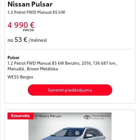
Nissan Pulsar
1.2 Petrol FWD Manual 85 kW
4 990 €
PVN 0%
53 €
no
/mēnesī
Pulsar
1.2 Petrol FWD Manual 85 kW Benzīns, 2016, 136 687 km ,
Manuālā , Brown Metāliska
WESS Berģos
Saņemt piedāvājumu
Rezervēts