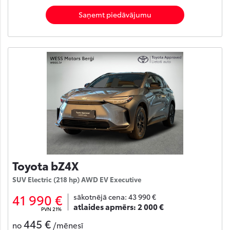
Saņemt piedāvājumu
Toyota bZ4X
SUV Electric (218 hp) AWD EV Executive
41 990 €
sākotnējā cena:
43 990 €
atlaides apmērs:
2 000 €
PVN 21%
445 €
no
/mēnesī