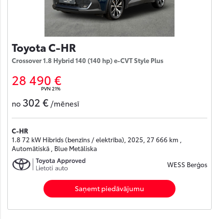
Toyota C-HR
Crossover 1.8 Hybrid 140 (140 hp) e-CVT Style Plus
28 490 €
PVN 21%
302 €
no
/mēnesī
C-HR
1.8 72 kW Hibrīds (benzīns / elektrība), 2025, 27 666 km ,
Automātiskā , Blue Metāliska
WESS Berģos
Saņemt piedāvājumu