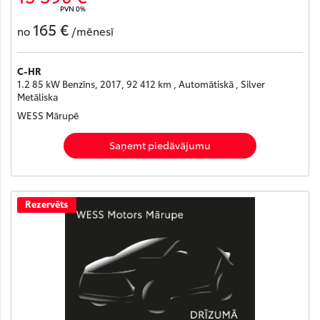
PVN 0%
165 €
no
/mēnesī
C-HR
1.2 85 kW Benzīns, 2017, 92 412 km , Automātiskā , Silver
Metāliska
WESS Mārupē
Saņemt piedāvājumu
Rezervēts