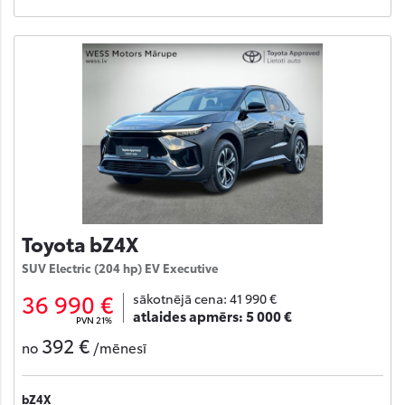
Toyota bZ4X
SUV Electric (204 hp) EV Executive
36 990 €
sākotnējā cena:
41 990 €
atlaides apmērs:
5 000 €
PVN 21%
392 €
no
/mēnesī
bZ4X