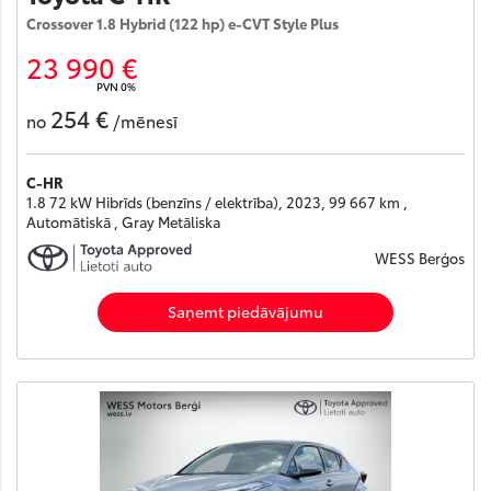
Crossover 1.8 Hybrid (122 hp) e-CVT Style Plus
23 990 €
PVN 0%
254 €
no
/mēnesī
C-HR
1.8 72 kW Hibrīds (benzīns / elektrība), 2023, 99 667 km ,
Automātiskā , Gray Metāliska
WESS Berģos
Saņemt piedāvājumu