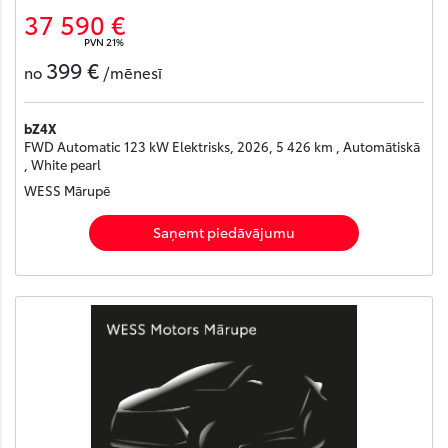
37 590 €
PVN 21%
399 €
no
/mēnesī
bZ4X
FWD Automatic 123 kW Elektrisks, 2026, 5 426 km , Automātiskā
, White pearl
WESS Mārupē
Saņemt piedāvājumu