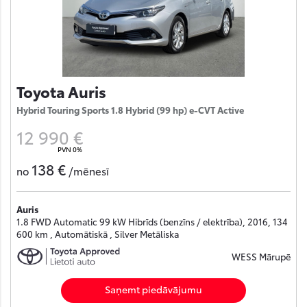
Toyota Auris
Hybrid Touring Sports 1.8 Hybrid (99 hp) e-CVT Active
12 990 €
PVN 0%
138 €
no
/mēnesī
Auris
1.8 FWD Automatic 99 kW Hibrīds (benzīns / elektrība), 2016, 134
600 km , Automātiskā , Silver Metāliska
WESS Mārupē
Saņemt piedāvājumu