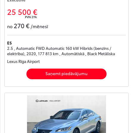
25 500 €
PVN 21%
270 €
no
/mēnesī
ES
2.5 , Automatic FWD Automatic 160 kW Hibrīds (benzīns /
elektrība), 2020, 177 813 km , Automātiskā , Black Metāliska
Lexus Rīga Airport
Saņemt piedāvājumu