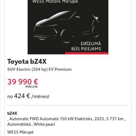
Toyota bZ4X
SUV Electric (204 hp) EV Premium
39 990 €
PVN 21%
424 €
no
/mēnesī
bZ4X
, Automatic FWD Automatic 150 kW Elektrisks, 2025, 5 737 km ,
Automātiskā , White pearl
WESS Mārupē