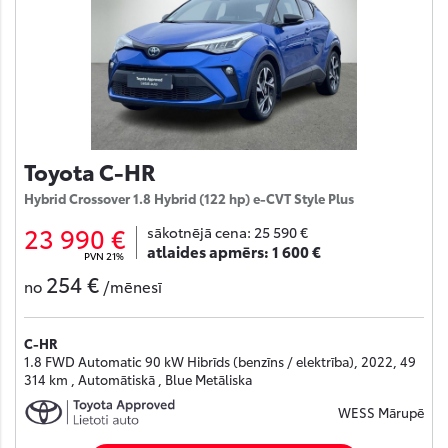
Toyota C-HR
Hybrid Crossover 1.8 Hybrid (122 hp) e-CVT Style Plus
23 990 €
sākotnējā cena:
25 590 €
atlaides apmērs:
1 600 €
PVN 21%
254 €
no
/mēnesī
C-HR
1.8 FWD Automatic 90 kW Hibrīds (benzīns / elektrība), 2022, 49
314 km , Automātiskā , Blue Metāliska
WESS Mārupē