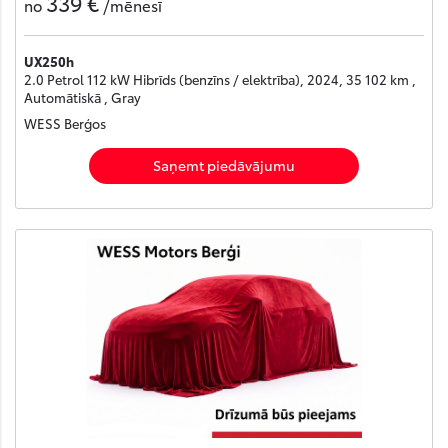
339 €
no
/mēnesī
UX250h
2.0 Petrol 112 kW Hibrīds (benzīns / elektrība), 2024, 35 102 km ,
Automātiskā , Gray
WESS Berģos
Saņemt piedāvājumu