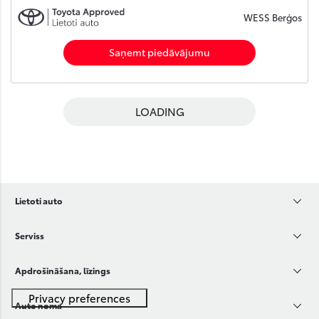
WESS Berģos
Saņemt piedāvājumu
LOADING
Lietoti auto
Serviss
Apdrošināšana, līzings
Auto noma