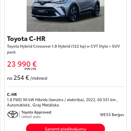
Toyota C-HR
Toyota Hybrid Crossover 1.8 Hybrid (122 hp) e-CVT Style + SUV
pack
23 990 €
PVN 21%
254 €
no
/mēnesī
C-HR
1.8 FWD 90 kW Hibrīds (benzīns / elektrība), 2022, 60 551 km ,
Automātiskā , Gray Metāliska
WESS Berģos
Saņemt piedāvājumu