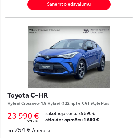
Saņemt piedāvājumu
Toyota C-HR
Hybrid Crossover 1.8 Hybrid (122 hp) e-CVT Style Plus
23 990 €
sākotnējā cena:
25 590 €
atlaides apmērs:
1 600 €
PVN 21%
254 €
no
/mēnesī