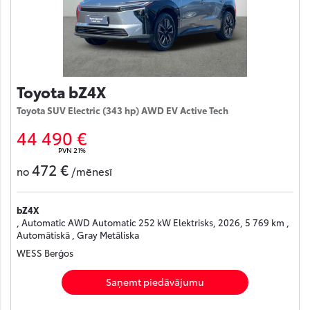
Toyota bZ4X
Toyota SUV Electric (343 hp) AWD EV Active Tech
44 490 €
PVN 21%
472 €
no
/mēnesī
bZ4X
, Automatic AWD Automatic 252 kW Elektrisks, 2026, 5 769 km ,
Automātiskā , Gray Metāliska
WESS Berģos
Saņemt piedāvājumu