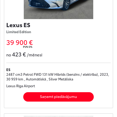
Lexus ES
Limited Edition
39 900 €
PVN 0%
423 €
no
/mēnesī
ES
2487 cm3 Petrol FWD 131 kW Hibrīds (benzīns / elektrība), 2023,
30 959 km , Automātiskā , Silver Metāliska
Lexus Rīga Airport
Saņemt piedāvājumu