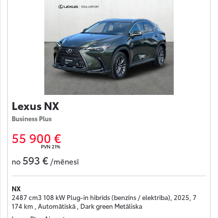
Lexus NX
Business Plus
55 900 €
PVN 21%
593 €
no
/mēnesī
NX
2487 cm3 108 kW Plug-in hibrīds (benzīns / elektrība), 2025, 7
174 km , Automātiskā , Dark green Metāliska