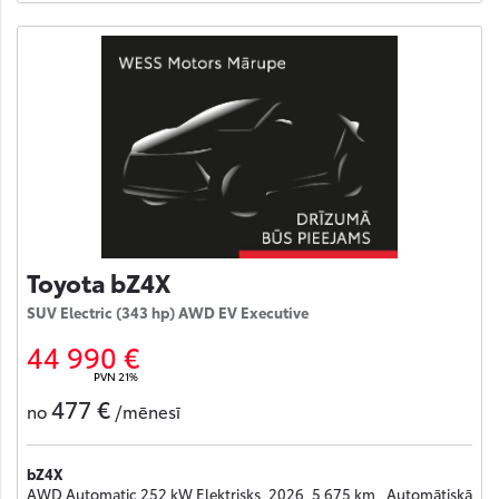
Toyota bZ4X
SUV Electric (343 hp) AWD EV Executive
44 990 €
PVN 21%
477 €
no
/mēnesī
bZ4X
AWD Automatic 252 kW Elektrisks, 2026, 5 675 km , Automātiskā