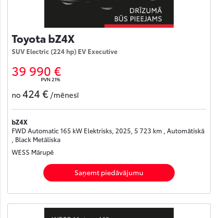
Toyota bZ4X
SUV Electric (224 hp) EV Executive
39 990 €
PVN 21%
424 €
no
/mēnesī
bZ4X
FWD Automatic 165 kW Elektrisks, 2025, 5 723 km , Automātiskā
, Black Metāliska
WESS Mārupē
Saņemt piedāvājumu