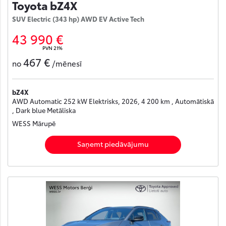
Toyota bZ4X
SUV Electric (343 hp) AWD EV Active Tech
43 990 €
PVN 21%
467 €
no
/mēnesī
bZ4X
AWD Automatic 252 kW Elektrisks, 2026, 4 200 km , Automātiskā
, Dark blue Metāliska
WESS Mārupē
Saņemt piedāvājumu