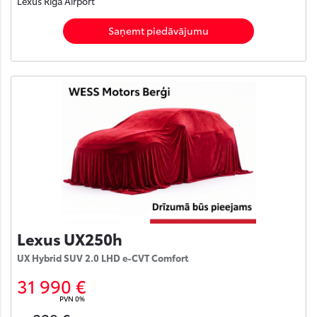
Lexus Rīga Airport
Saņemt piedāvājumu
Lexus UX250h
UX Hybrid SUV 2.0 LHD e-CVT Comfort
31 990 €
PVN 0%