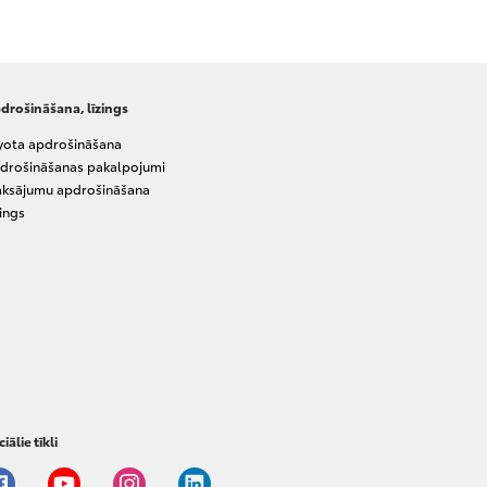
drošināšana, līzings
yota apdrošināšana
drošināšanas pakalpojumi
ksājumu apdrošināšana
zings
iālie tīkli
Facebook
Youtube
Instagram
Linkedin