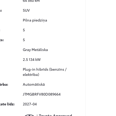
64 560 km
s:
SUV
Pilna piedziņa
:
5
ts:
5
Gray Metāliska
2.5 134 kW
Plug-in hibrīds (benzīns /
elektrība)
rba:
Automātiskā
JTMGBRFV80D089664
ate līdz:
2027-04