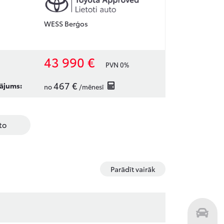
WESS Berģos
43 990 €
PVN 0%
467 €
ājums:
no
/mēnesī
to
Parādīt vairāk