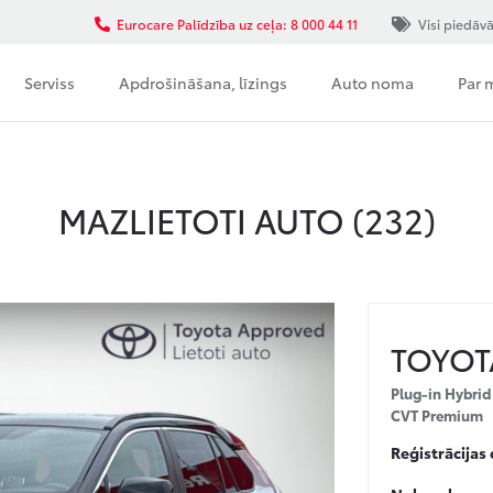
Eurocare Palīdzība uz ceļa: 8 000 44 11
Visi piedāv
Serviss
Apdrošināšana, līzings
Auto noma
Par
MAZLIETOTI AUTO (
232
)
TOYOT
Plug-in Hybri
CVT Premium
Reģistrācijas