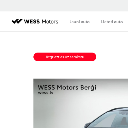
Jauni auto
Lietoti auto
Atgriezties uz sarakstu