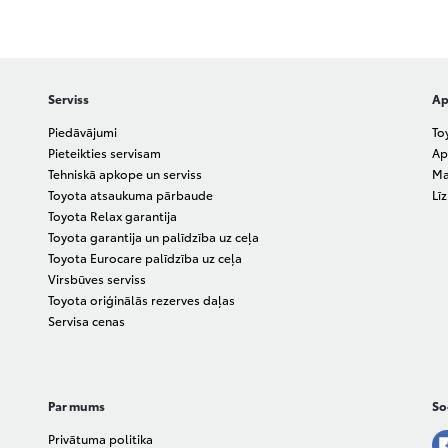
Serviss
Ap
Piedāvājumi
To
Pieteikties servisam
Ap
Tehniskā apkope un serviss
Ma
Toyota atsaukuma pārbaude
Lī
Toyota Relax garantija
Toyota garantija un palīdzība uz ceļa
Toyota Eurocare palīdzība uz ceļa
Virsbūves serviss
Toyota oriģinālās rezerves daļas
Servisa cenas
Par mums
Soc
Privātuma politika