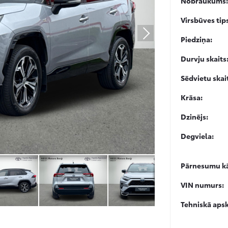
Nobraukums:
Virsbūves tip
Piedziņa:
Durvju skaits
Sēdvietu skai
Krāsa:
Dzinējs:
Degviela:
Pārnesumu kā
VIN numurs:
Tehniskā apsk