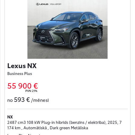
Lexus NX
Business Plus
55 900 €
PVN 21%
593 €
no
/mēnesī
NX
2487 cm3 108 kW Plug-in hibrīds (benzīns / elektrība), 2025, 7
174 km , Automātiskā , Dark green Metāliska