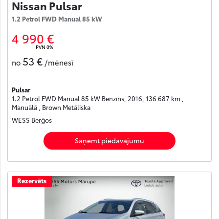
Nissan Pulsar
1.2 Petrol FWD Manual 85 kW
4 990 €
PVN 0%
53 €
no
/mēnesī
Pulsar
1.2 Petrol FWD Manual 85 kW Benzīns, 2016, 136 687 km ,
Manuālā , Brown Metāliska
WESS Berģos
Saņemt piedāvājumu
Rezervēts