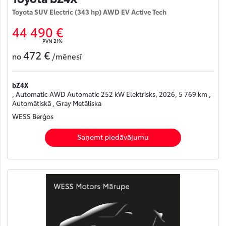
Toyota SUV Electric (343 hp) AWD EV Active Tech
44 490 €
PVN 21%
472 €
no
/mēnesī
bZ4X
, Automatic AWD Automatic 252 kW Elektrisks, 2026, 5 769 km ,
Automātiskā , Gray Metāliska
WESS Berģos
Saņemt piedāvājumu