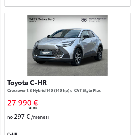
Toyota C-HR
Crossover 1.8 Hybrid 140 (140 hp) e-CVT Style Plus
27 990 €
PVN 0%
297 €
no
/mēnesī
C-HR