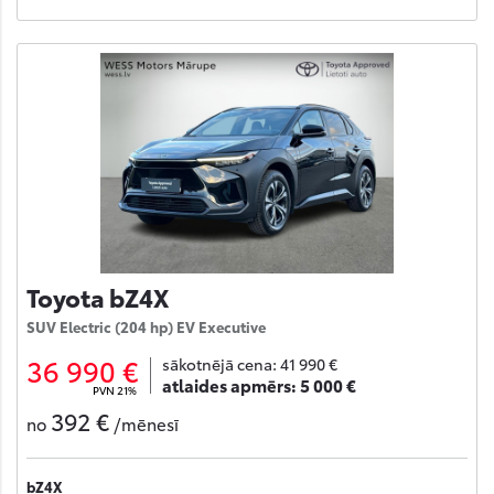
Toyota bZ4X
SUV Electric (204 hp) EV Executive
36 990 €
sākotnējā cena:
41 990 €
atlaides apmērs:
5 000 €
PVN 21%
392 €
no
/mēnesī
bZ4X