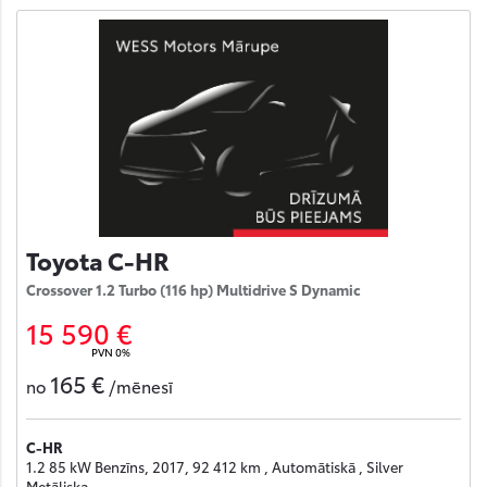
Toyota C-HR
Crossover 1.2 Turbo (116 hp) Multidrive S Dynamic
15 590 €
PVN 0%
165 €
no
/mēnesī
C-HR
1.2 85 kW Benzīns, 2017, 92 412 km , Automātiskā , Silver
Metāliska