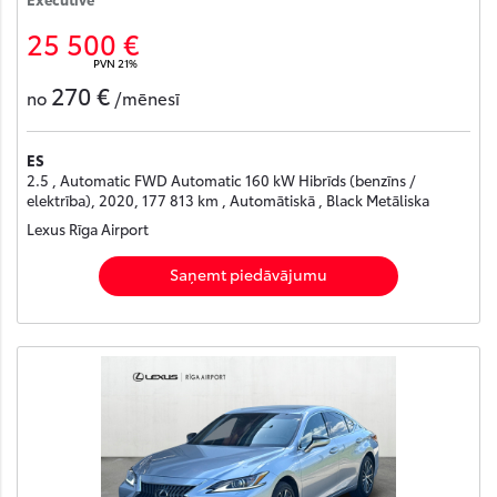
25 500 €
PVN 21%
270 €
no
/mēnesī
ES
2.5 , Automatic FWD Automatic 160 kW Hibrīds (benzīns /
elektrība), 2020, 177 813 km , Automātiskā , Black Metāliska
Lexus Rīga Airport
Saņemt piedāvājumu