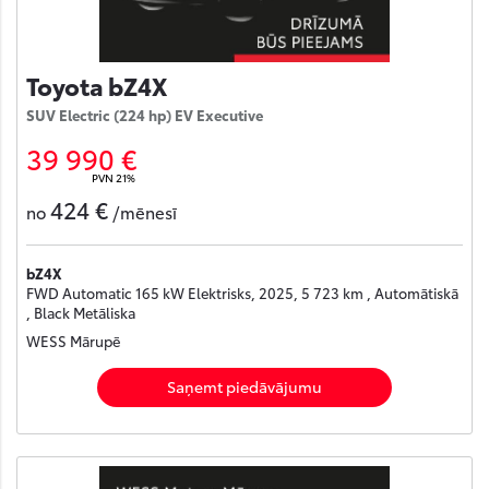
Toyota bZ4X
SUV Electric (224 hp) EV Executive
39 990 €
PVN 21%
424 €
no
/mēnesī
bZ4X
FWD Automatic 165 kW Elektrisks, 2025, 5 723 km , Automātiskā
, Black Metāliska
WESS Mārupē
Saņemt piedāvājumu