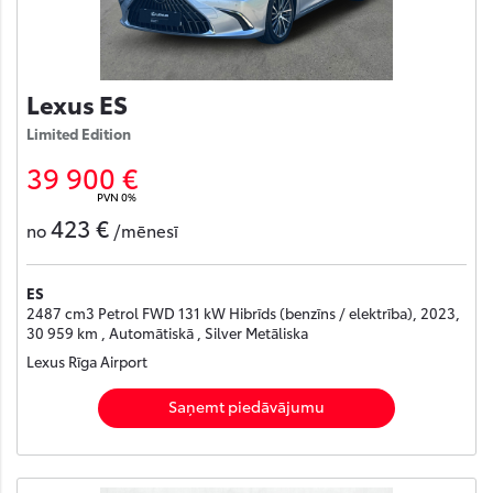
Lexus ES
Limited Edition
39 900 €
PVN 0%
423 €
no
/mēnesī
ES
2487 cm3 Petrol FWD 131 kW Hibrīds (benzīns / elektrība), 2023,
30 959 km , Automātiskā , Silver Metāliska
Lexus Rīga Airport
Saņemt piedāvājumu