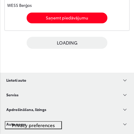
WESS Berģos
Saņemt piedāvājumu
LOADING
Lietoti auto
Serviss
Apdrošināšana, līzings
Auto noma