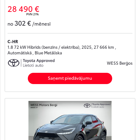
28 490 €
PVN 21%
302 €
no
/mēnesī
C-HR
1.8 72 kW Hibrīds (benzīns / elektrība), 2025, 27 666 km ,
Automātiskā , Blue Metāliska
WESS Berģos
Saņemt piedāvājumu