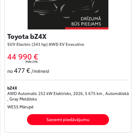
Toyota bZ4X
SUV Electric (343 hp) AWD EV Executive
44 990 €
PVN 21%
477 €
no
/mēnesī
bZ4X
AWD Automatic 252 kW Elektrisks, 2026, 5 675 km , Automātiskā
, Gray Metāliska
WESS Mārupē
Saņemt piedāvājumu