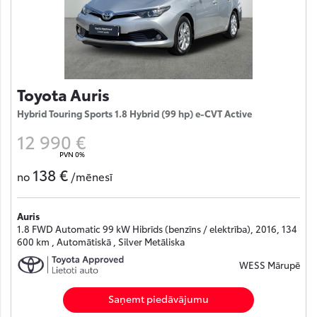
Toyota Auris
Hybrid Touring Sports 1.8 Hybrid (99 hp) e-CVT Active
12 990 €
PVN 0%
138 €
no
/mēnesī
Auris
1.8 FWD Automatic 99 kW Hibrīds (benzīns / elektrība), 2016, 134
600 km , Automātiskā , Silver Metāliska
WESS Mārupē
Saņemt piedāvājumu