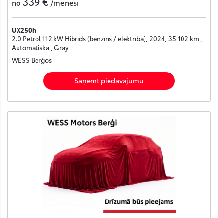
339 €
no
/mēnesī
UX250h
2.0 Petrol 112 kW Hibrīds (benzīns / elektrība), 2024, 35 102 km ,
Automātiskā , Gray
WESS Berģos
Saņemt piedāvājumu