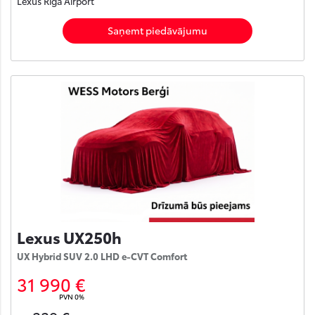
Lexus Rīga Airport
Saņemt piedāvājumu
Lexus UX250h
UX Hybrid SUV 2.0 LHD e-CVT Comfort
31 990 €
PVN 0%