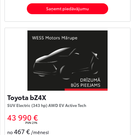
Saņemt piedāvājumu
Toyota bZ4X
SUV Electric (343 hp) AWD EV Active Tech
43 990 €
PVN 21%
467 €
no
/mēnesī