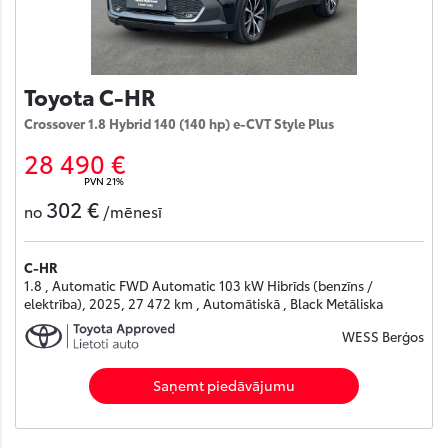
Toyota C-HR
Crossover 1.8 Hybrid 140 (140 hp) e-CVT Style Plus
28 490 €
PVN 21%
302 €
no
/mēnesī
C-HR
1.8 , Automatic FWD Automatic 103 kW Hibrīds (benzīns /
elektrība), 2025, 27 472 km , Automātiskā , Black Metāliska
WESS Berģos
Saņemt piedāvājumu