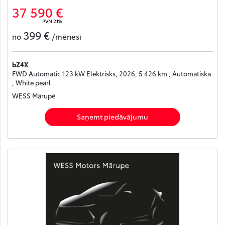
37 590 €
PVN 21%
399 €
no
/mēnesī
bZ4X
FWD Automatic 123 kW Elektrisks, 2026, 5 426 km , Automātiskā
, White pearl
WESS Mārupē
Saņemt piedāvājumu