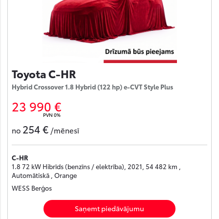
Toyota C-HR
Hybrid Crossover 1.8 Hybrid (122 hp) e-CVT Style Plus
23 990 €
PVN 0%
254 €
no
/mēnesī
C-HR
1.8 72 kW Hibrīds (benzīns / elektrība), 2021, 54 482 km ,
Automātiskā , Orange
WESS Berģos
Saņemt piedāvājumu