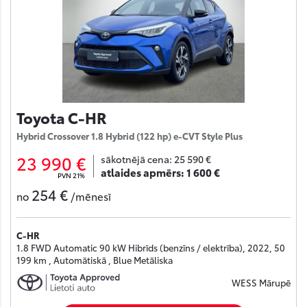
Toyota C-HR
Hybrid Crossover 1.8 Hybrid (122 hp) e-CVT Style Plus
23 990 €
sākotnējā cena:
25 590 €
atlaides apmērs:
1 600 €
PVN 21%
254 €
no
/mēnesī
C-HR
1.8 FWD Automatic 90 kW Hibrīds (benzīns / elektrība), 2022, 50
199 km , Automātiskā , Blue Metāliska
WESS Mārupē