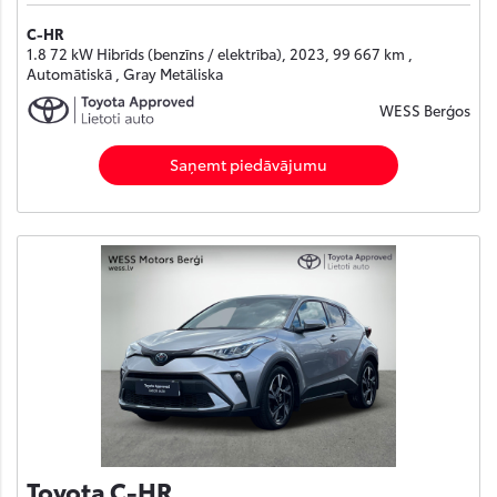
C-HR
1.8 72 kW Hibrīds (benzīns / elektrība), 2023, 99 667 km ,
Automātiskā , Gray Metāliska
WESS Berģos
Saņemt piedāvājumu
Toyota C-HR