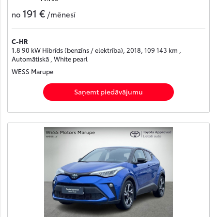
191 €
no
/mēnesī
C-HR
1.8 90 kW Hibrīds (benzīns / elektrība), 2018, 109 143 km ,
Automātiskā , White pearl
WESS Mārupē
Saņemt piedāvājumu