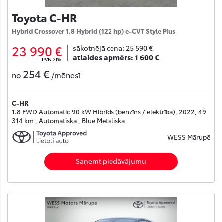
Toyota C-HR
Hybrid Crossover 1.8 Hybrid (122 hp) e-CVT Style Plus
23 990 €
sākotnējā cena:
25 590 €
atlaides apmērs:
1 600 €
PVN 21%
254 €
no
/mēnesī
C-HR
1.8 FWD Automatic 90 kW Hibrīds (benzīns / elektrība), 2022, 49
314 km , Automātiskā , Blue Metāliska
WESS Mārupē
Saņemt piedāvājumu