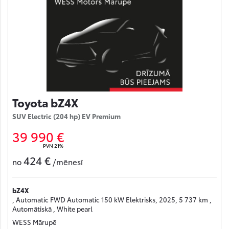
Toyota bZ4X
SUV Electric (204 hp) EV Premium
39 990 €
PVN 21%
424 €
no
/mēnesī
bZ4X
, Automatic FWD Automatic 150 kW Elektrisks, 2025, 5 737 km ,
Automātiskā , White pearl
WESS Mārupē