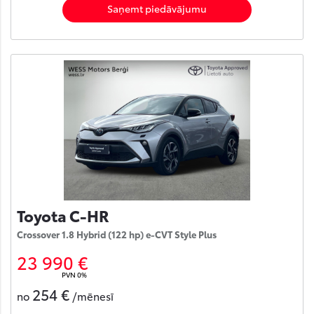
Saņemt piedāvājumu
Toyota C-HR
Crossover 1.8 Hybrid (122 hp) e-CVT Style Plus
23 990 €
PVN 0%
254 €
no
/mēnesī