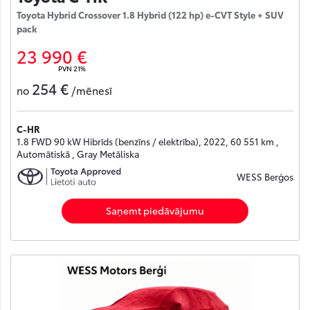
Toyota Hybrid Crossover 1.8 Hybrid (122 hp) e-CVT Style + SUV
pack
23 990 €
PVN 21%
254 €
no
/mēnesī
C-HR
1.8 FWD 90 kW Hibrīds (benzīns / elektrība), 2022, 60 551 km ,
Automātiskā , Gray Metāliska
WESS Berģos
Saņemt piedāvājumu