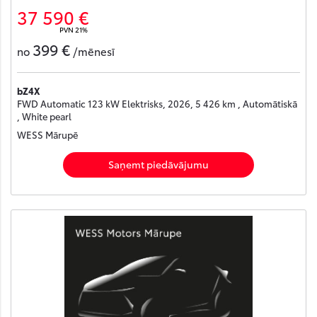
37 590 €
PVN 21%
399 €
no
/mēnesī
bZ4X
FWD Automatic 123 kW Elektrisks, 2026, 5 426 km , Automātiskā
, White pearl
WESS Mārupē
Saņemt piedāvājumu