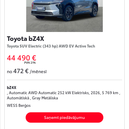
Toyota bZ4X
Toyota SUV Electric (343 hp) AWD EV Active Tech
44 490 €
PVN 21%
472 €
no
/mēnesī
bZ4X
, Automatic AWD Automatic 252 kW Elektrisks, 2026, 5 769 km ,
Automātiskā , Gray Metāliska
WESS Berģos
Saņemt piedāvājumu