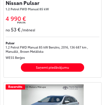
Nissan Pulsar
1.2 Petrol FWD Manual 85 kW
4 990 €
PVN 0%
53 €
no
/mēnesī
Pulsar
1.2 Petrol FWD Manual 85 kW Benzīns, 2016, 136 687 km ,
Manuālā , Brown Metāliska
WESS Berģos
Saņemt piedāvājumu
Rezervēts