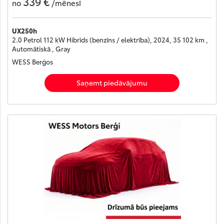
339 €
no
/mēnesī
UX250h
2.0 Petrol 112 kW Hibrīds (benzīns / elektrība), 2024, 35 102 km ,
Automātiskā , Gray
WESS Berģos
Saņemt piedāvājumu