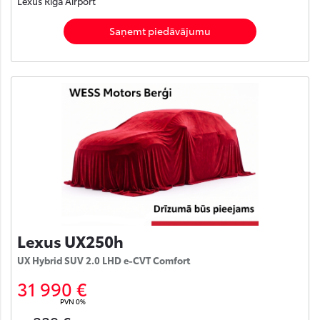
Lexus Rīga Airport
Saņemt piedāvājumu
Lexus UX250h
UX Hybrid SUV 2.0 LHD e-CVT Comfort
31 990 €
PVN 0%