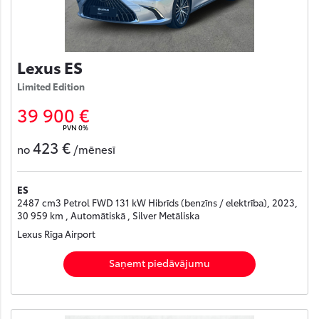
Lexus ES
Limited Edition
39 900 €
PVN 0%
423 €
no
/mēnesī
ES
2487 cm3 Petrol FWD 131 kW Hibrīds (benzīns / elektrība), 2023,
30 959 km , Automātiskā , Silver Metāliska
Lexus Rīga Airport
Saņemt piedāvājumu