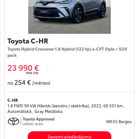
Toyota C-HR
Toyota Hybrid Crossover 1.8 Hybrid (122 hp) e-CVT Style + SUV
pack
23 990 €
PVN 21%
254 €
no
/mēnesī
C-HR
1.8 FWD 90 kW Hibrīds (benzīns / elektrība), 2022, 60 551 km ,
Automātiskā , Gray Metāliska
WESS Berģos
Saņemt piedāvājumu