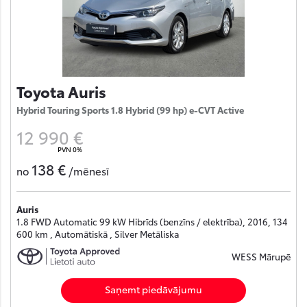
Toyota Auris
Hybrid Touring Sports 1.8 Hybrid (99 hp) e-CVT Active
12 990 €
PVN 0%
138 €
no
/mēnesī
Auris
1.8 FWD Automatic 99 kW Hibrīds (benzīns / elektrība), 2016, 134
600 km , Automātiskā , Silver Metāliska
WESS Mārupē
Saņemt piedāvājumu