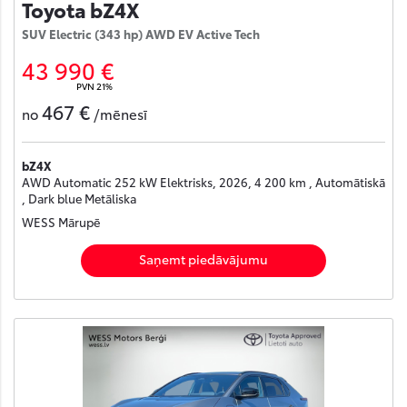
Toyota bZ4X
SUV Electric (343 hp) AWD EV Active Tech
43 990 €
PVN 21%
467 €
no
/mēnesī
bZ4X
AWD Automatic 252 kW Elektrisks, 2026, 4 200 km , Automātiskā
, Dark blue Metāliska
WESS Mārupē
Saņemt piedāvājumu