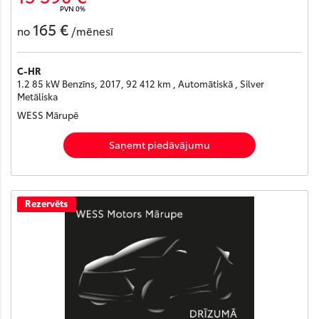
PVN 0%
165 €
no
/mēnesī
C-HR
1.2 85 kW Benzīns, 2017, 92 412 km , Automātiskā , Silver
Metāliska
WESS Mārupē
Saņemt piedāvājumu
Rezervēts