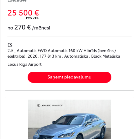
25 500 €
PVN 21%
270 €
no
/mēnesī
ES
2.5 , Automatic FWD Automatic 160 kW Hibrīds (benzīns /
elektrība), 2020, 177 813 km , Automātiskā , Black Metāliska
Lexus Rīga Airport
Saņemt piedāvājumu