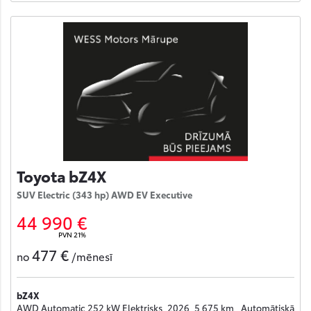
Toyota bZ4X
SUV Electric (343 hp) AWD EV Executive
44 990 €
PVN 21%
477 €
no
/mēnesī
bZ4X
AWD Automatic 252 kW Elektrisks, 2026, 5 675 km , Automātiskā