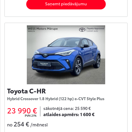
Saņemt piedāvājumu
Toyota C-HR
Hybrid Crossover 1.8 Hybrid (122 hp) e-CVT Style Plus
23 990 €
sākotnējā cena:
25 590 €
atlaides apmērs:
1 600 €
PVN 21%
254 €
no
/mēnesī