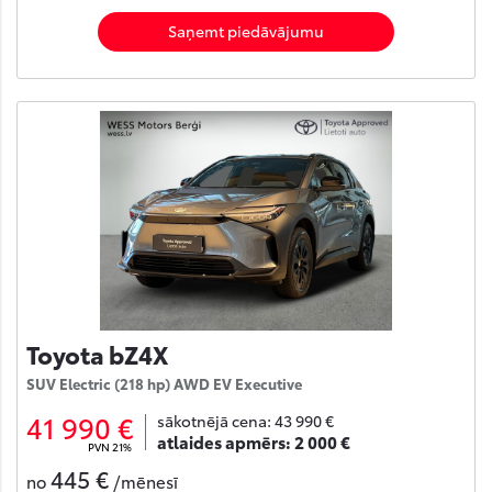
Saņemt piedāvājumu
Toyota bZ4X
SUV Electric (218 hp) AWD EV Executive
41 990 €
sākotnējā cena:
43 990 €
atlaides apmērs:
2 000 €
PVN 21%
445 €
no
/mēnesī