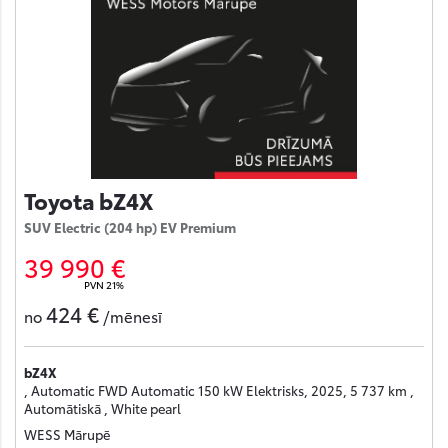
Toyota bZ4X
SUV Electric (204 hp) EV Premium
39 990 €
PVN 21%
424 €
no
/mēnesī
bZ4X
, Automatic FWD Automatic 150 kW Elektrisks, 2025, 5 737 km ,
Automātiskā , White pearl
WESS Mārupē