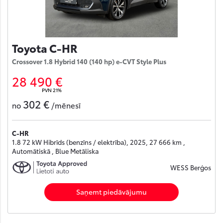
Toyota C-HR
Crossover 1.8 Hybrid 140 (140 hp) e-CVT Style Plus
28 490 €
PVN 21%
302 €
no
/mēnesī
C-HR
1.8 72 kW Hibrīds (benzīns / elektrība), 2025, 27 666 km ,
Automātiskā , Blue Metāliska
WESS Berģos
Saņemt piedāvājumu