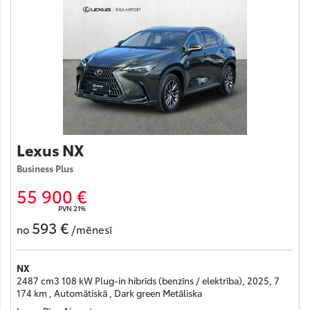
Lexus NX
Business Plus
55 900 €
PVN 21%
593 €
no
/mēnesī
NX
2487 cm3 108 kW Plug-in hibrīds (benzīns / elektrība), 2025, 7
174 km , Automātiskā , Dark green Metāliska