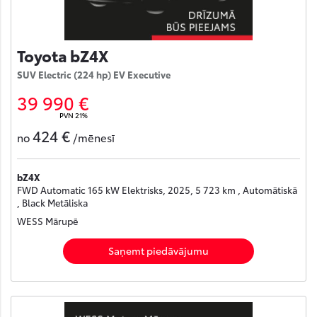
Toyota bZ4X
SUV Electric (224 hp) EV Executive
39 990 €
PVN 21%
424 €
no
/mēnesī
bZ4X
FWD Automatic 165 kW Elektrisks, 2025, 5 723 km , Automātiskā
, Black Metāliska
WESS Mārupē
Saņemt piedāvājumu