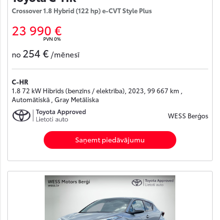
Crossover 1.8 Hybrid (122 hp) e-CVT Style Plus
23 990 €
PVN 0%
254 €
no
/mēnesī
C-HR
1.8 72 kW Hibrīds (benzīns / elektrība), 2023, 99 667 km ,
Automātiskā , Gray Metāliska
WESS Berģos
Saņemt piedāvājumu