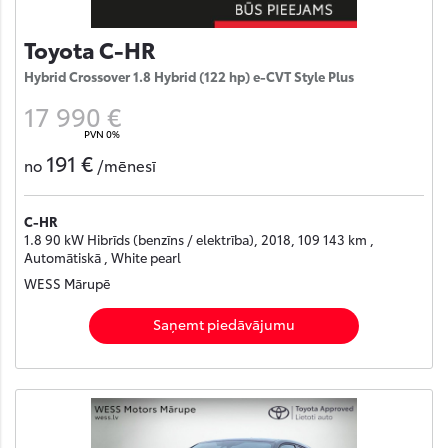
Toyota C-HR
Hybrid Crossover 1.8 Hybrid (122 hp) e-CVT Style Plus
17 990 €
PVN 0%
191 €
no
/mēnesī
C-HR
1.8 90 kW Hibrīds (benzīns / elektrība), 2018, 109 143 km ,
Automātiskā , White pearl
WESS Mārupē
Saņemt piedāvājumu