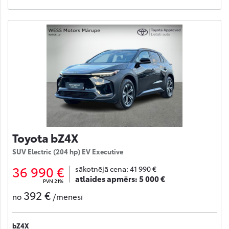
Toyota bZ4X
SUV Electric (204 hp) EV Executive
36 990 €
sākotnējā cena:
41 990 €
atlaides apmērs:
5 000 €
PVN 21%
392 €
no
/mēnesī
bZ4X