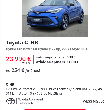
Toyota C-HR
Hybrid Crossover 1.8 Hybrid (122 hp) e-CVT Style Plus
23 990 €
sākotnējā cena:
25 590 €
atlaides apmērs:
1 600 €
PVN 21%
254 €
no
/mēnesī
C-HR
1.8 FWD Automatic 90 kW Hibrīds (benzīns / elektrība), 2022, 49
314 km , Automātiskā , Blue Metāliska
WESS Mārupē