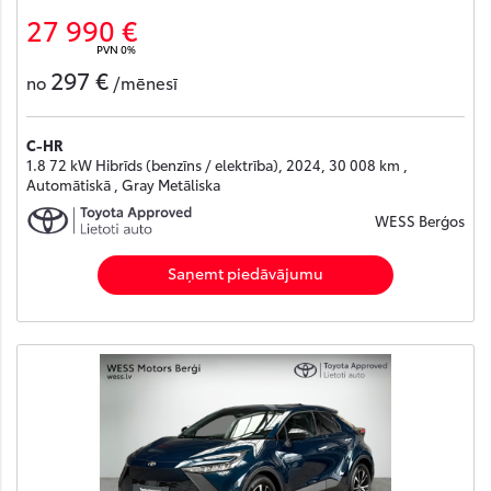
27 990 €
PVN 0%
297 €
no
/mēnesī
C-HR
1.8 72 kW Hibrīds (benzīns / elektrība), 2024, 30 008 km ,
Automātiskā , Gray Metāliska
WESS Berģos
Saņemt piedāvājumu