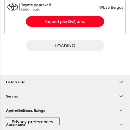
WESS Berģos
Saņemt piedāvājumu
LOADING
Lietoti auto
Serviss
Apdrošināšana, līzings
Auto noma