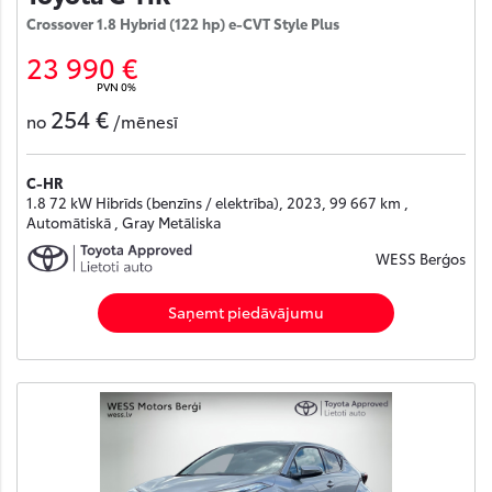
Crossover 1.8 Hybrid (122 hp) e-CVT Style Plus
23 990 €
PVN 0%
254 €
no
/mēnesī
C-HR
1.8 72 kW Hibrīds (benzīns / elektrība), 2023, 99 667 km ,
Automātiskā , Gray Metāliska
WESS Berģos
Saņemt piedāvājumu