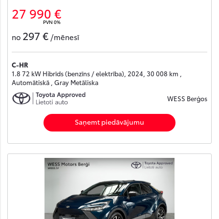
27 990 €
PVN 0%
297 €
no
/mēnesī
C-HR
1.8 72 kW Hibrīds (benzīns / elektrība), 2024, 30 008 km ,
Automātiskā , Gray Metāliska
WESS Berģos
Saņemt piedāvājumu