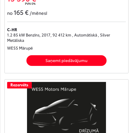
PVN 0%
165 €
no
/mēnesī
C-HR
1.2 85 kW Benzīns, 2017, 92 412 km , Automātiskā , Silver
Metāliska
WESS Mārupē
Saņemt piedāvājumu
Rezervēts