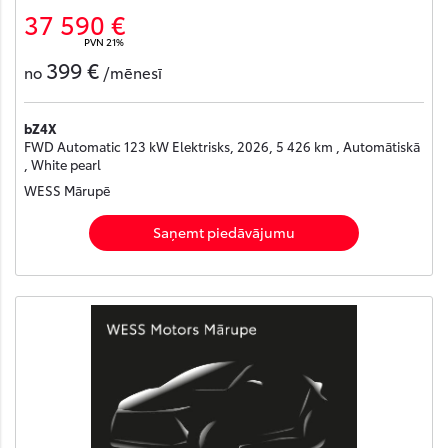
37 590 €
PVN 21%
399 €
no
/mēnesī
bZ4X
FWD Automatic 123 kW Elektrisks, 2026, 5 426 km , Automātiskā
, White pearl
WESS Mārupē
Saņemt piedāvājumu