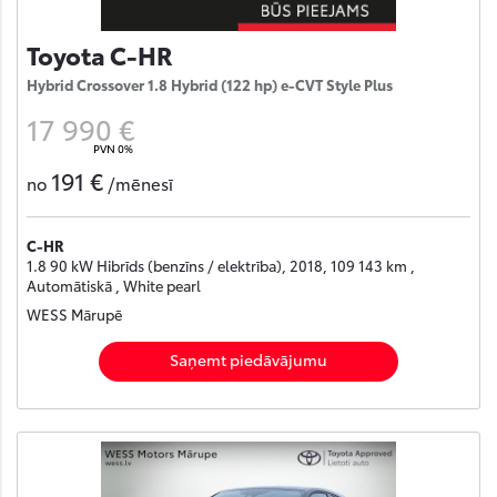
Toyota C-HR
Hybrid Crossover 1.8 Hybrid (122 hp) e-CVT Style Plus
17 990 €
PVN 0%
191 €
no
/mēnesī
C-HR
1.8 90 kW Hibrīds (benzīns / elektrība), 2018, 109 143 km ,
Automātiskā , White pearl
WESS Mārupē
Saņemt piedāvājumu