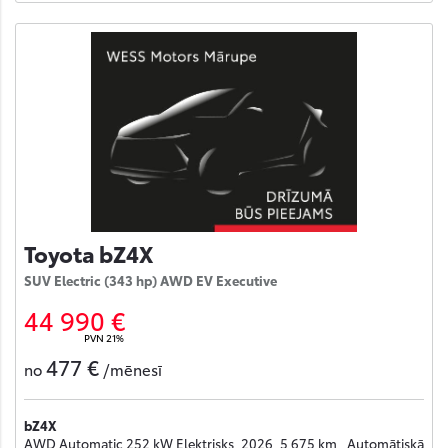
Toyota bZ4X
SUV Electric (343 hp) AWD EV Executive
44 990 €
PVN 21%
477 €
no
/mēnesī
bZ4X
AWD Automatic 252 kW Elektrisks, 2026, 5 675 km , Automātiskā