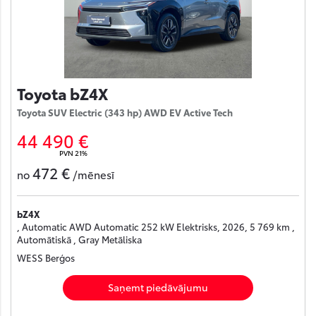
Toyota bZ4X
Toyota SUV Electric (343 hp) AWD EV Active Tech
44 490 €
PVN 21%
472 €
no
/mēnesī
bZ4X
, Automatic AWD Automatic 252 kW Elektrisks, 2026, 5 769 km ,
Automātiskā , Gray Metāliska
WESS Berģos
Saņemt piedāvājumu