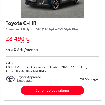
Toyota C-HR
Crossover 1.8 Hybrid 140 (140 hp) e-CVT Style Plus
28 490 €
PVN 21%
302 €
no
/mēnesī
C-HR
1.8 72 kW Hibrīds (benzīns / elektrība), 2025, 27 666 km ,
Automātiskā , Blue Metāliska
WESS Berģos
Saņemt piedāvājumu