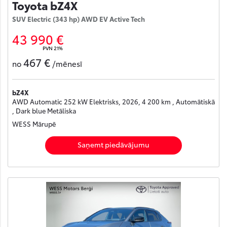
Toyota bZ4X
SUV Electric (343 hp) AWD EV Active Tech
43 990 €
PVN 21%
467 €
no
/mēnesī
bZ4X
AWD Automatic 252 kW Elektrisks, 2026, 4 200 km , Automātiskā
, Dark blue Metāliska
WESS Mārupē
Saņemt piedāvājumu