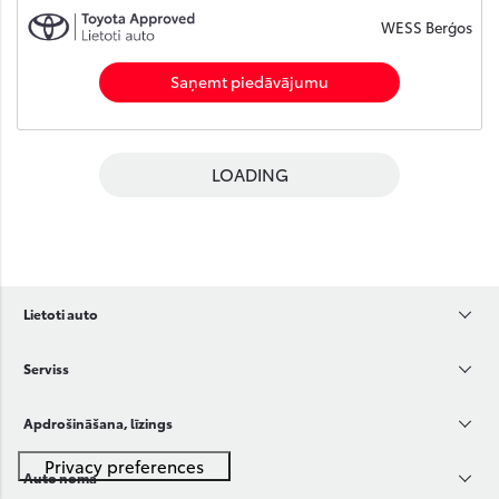
WESS Berģos
Saņemt piedāvājumu
LOADING
Lietoti auto
Serviss
Apdrošināšana, līzings
Auto noma