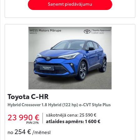
Saņemt piedāvājumu
Toyota C-HR
Hybrid Crossover 1.8 Hybrid (122 hp) e-CVT Style Plus
23 990 €
sākotnējā cena:
25 590 €
atlaides apmērs:
1 600 €
PVN 21%
254 €
no
/mēnesī