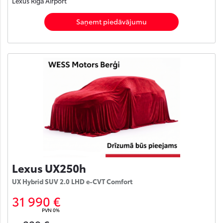
Lexus Rīga Airport
Saņemt piedāvājumu
Lexus UX250h
UX Hybrid SUV 2.0 LHD e-CVT Comfort
31 990 €
PVN 0%