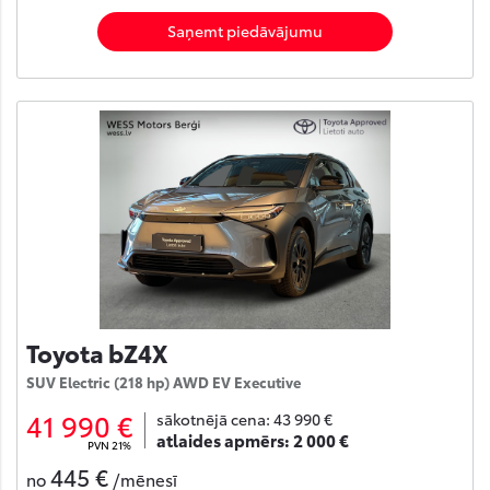
Saņemt piedāvājumu
Toyota bZ4X
SUV Electric (218 hp) AWD EV Executive
41 990 €
sākotnējā cena:
43 990 €
atlaides apmērs:
2 000 €
PVN 21%
445 €
no
/mēnesī