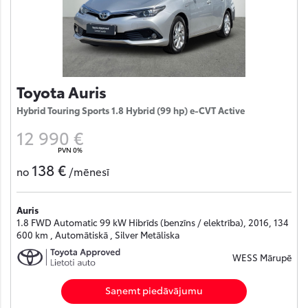
Toyota Auris
Hybrid Touring Sports 1.8 Hybrid (99 hp) e-CVT Active
12 990 €
PVN 0%
138 €
no
/mēnesī
Auris
1.8 FWD Automatic 99 kW Hibrīds (benzīns / elektrība), 2016, 134
600 km , Automātiskā , Silver Metāliska
WESS Mārupē
Saņemt piedāvājumu