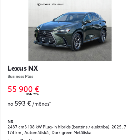
Lexus NX
Business Plus
55 900 €
PVN 21%
593 €
no
/mēnesī
NX
2487 cm3 108 kW Plug-in hibrīds (benzīns / elektrība), 2025, 7
174 km , Automātiskā , Dark green Metāliska