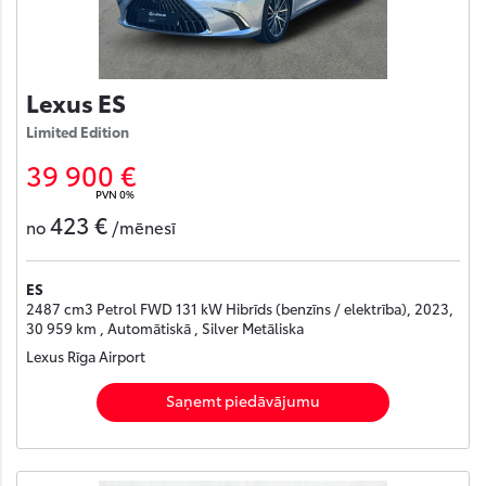
Lexus ES
Limited Edition
39 900 €
PVN 0%
423 €
no
/mēnesī
ES
2487 cm3 Petrol FWD 131 kW Hibrīds (benzīns / elektrība), 2023,
30 959 km , Automātiskā , Silver Metāliska
Lexus Rīga Airport
Saņemt piedāvājumu