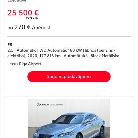
25 500 €
PVN 21%
270 €
no
/mēnesī
ES
2.5 , Automatic FWD Automatic 160 kW Hibrīds (benzīns /
elektrība), 2020, 177 813 km , Automātiskā , Black Metāliska
Lexus Rīga Airport
Saņemt piedāvājumu