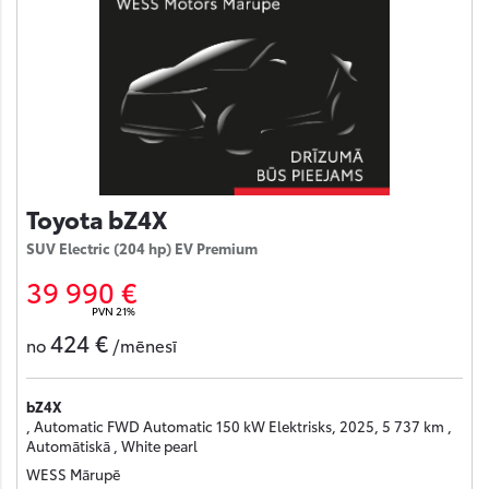
Toyota bZ4X
SUV Electric (204 hp) EV Premium
39 990 €
PVN 21%
424 €
no
/mēnesī
bZ4X
, Automatic FWD Automatic 150 kW Elektrisks, 2025, 5 737 km ,
Automātiskā , White pearl
WESS Mārupē