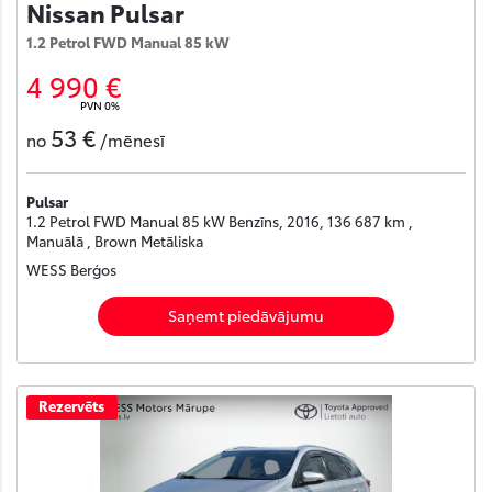
Nissan Pulsar
1.2 Petrol FWD Manual 85 kW
4 990 €
PVN 0%
53 €
no
/mēnesī
Pulsar
1.2 Petrol FWD Manual 85 kW Benzīns, 2016, 136 687 km ,
Manuālā , Brown Metāliska
WESS Berģos
Saņemt piedāvājumu
Rezervēts