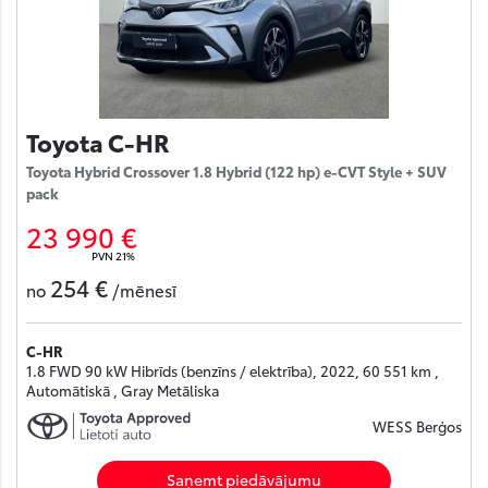
Toyota C-HR
Toyota Hybrid Crossover 1.8 Hybrid (122 hp) e-CVT Style + SUV
pack
23 990 €
PVN 21%
254 €
no
/mēnesī
C-HR
1.8 FWD 90 kW Hibrīds (benzīns / elektrība), 2022, 60 551 km ,
Automātiskā , Gray Metāliska
WESS Berģos
Saņemt piedāvājumu