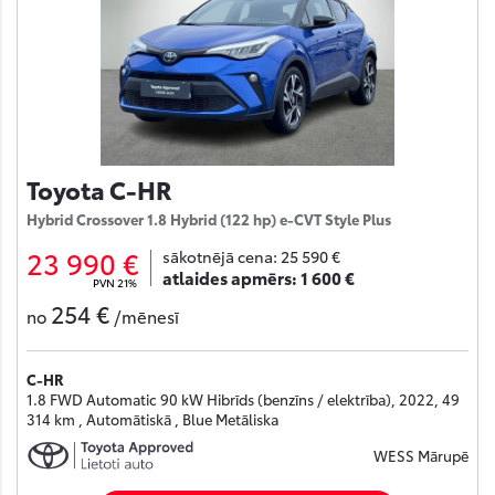
Toyota C-HR
Hybrid Crossover 1.8 Hybrid (122 hp) e-CVT Style Plus
23 990 €
sākotnējā cena:
25 590 €
atlaides apmērs:
1 600 €
PVN 21%
254 €
no
/mēnesī
C-HR
1.8 FWD Automatic 90 kW Hibrīds (benzīns / elektrība), 2022, 49
314 km , Automātiskā , Blue Metāliska
WESS Mārupē