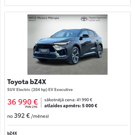
Toyota bZ4X
SUV Electric (204 hp) EV Executive
36 990 €
sākotnējā cena:
41 990 €
atlaides apmērs:
5 000 €
PVN 21%
392 €
no
/mēnesī
bZ4X