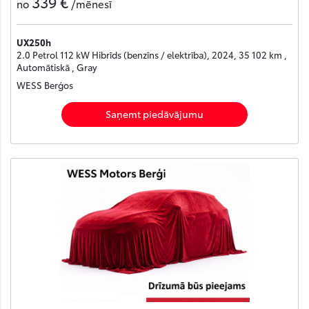
339 €
no
/mēnesī
UX250h
2.0 Petrol 112 kW Hibrīds (benzīns / elektrība), 2024, 35 102 km ,
Automātiskā , Gray
WESS Berģos
Saņemt piedāvājumu