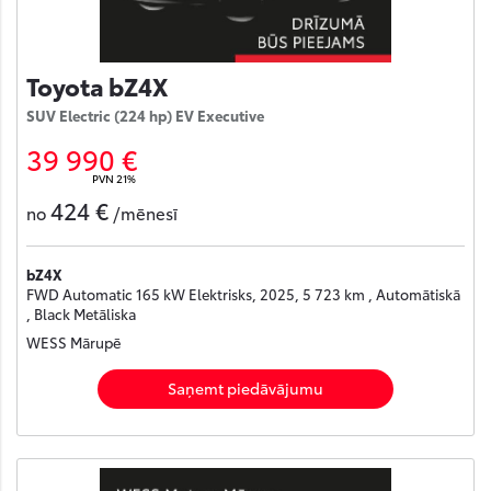
Toyota bZ4X
SUV Electric (224 hp) EV Executive
39 990 €
PVN 21%
424 €
no
/mēnesī
bZ4X
FWD Automatic 165 kW Elektrisks, 2025, 5 723 km , Automātiskā
, Black Metāliska
WESS Mārupē
Saņemt piedāvājumu