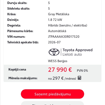
Durvju skaits:
5
Sēdvietu skaits:
5
Krāsa:
Gray Metāliska
Dzinējs:
1.8 72 kW
Degviela:
Hibrīds (benzīns / elektrība)
Pārnesumu kārba:
Automātiskā
VIN numurs:
JTPAAAAA30R017520
Tehniskā apskate līdz:
2026-07
WESS Berģos
27 990 €
Kopējā cena
PVN 0%
297 €
Mēneša maksājums:
no
/mēnesī
Saņemt piedāvājumu