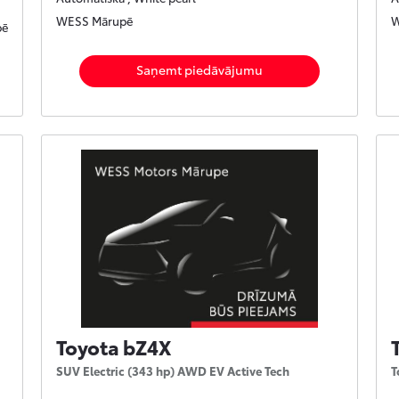
WESS Mārupē
W
pē
Saņemt piedāvājumu
Toyota bZ4X
SUV Electric (343 hp) AWD EV Active Tech
T