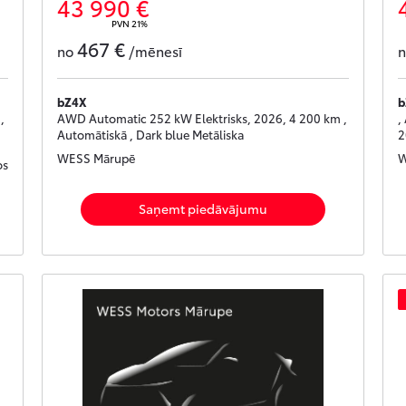
43 990 €
PVN 21%
467 €
no
/mēnesī
bZ4X
b
,
AWD Automatic 252 kW Elektrisks, 2026, 4 200 km ,
,
Automātiskā , Dark blue Metāliska
2
WESS Mārupē
W
os
Saņemt piedāvājumu