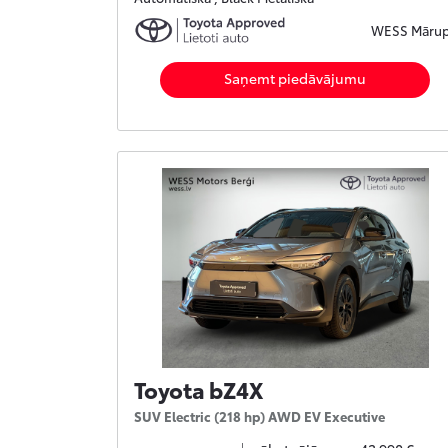
WESS Māru
Saņemt piedāvājumu
Toyota bZ4X
SUV Electric (218 hp) AWD EV Executive