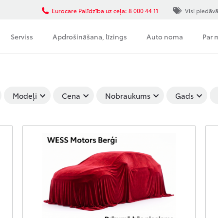
Eurocare Palīdzība uz ceļa: 8 000 44 11
Visi piedāv
Serviss
Apdrošināšana, līzings
Auto noma
Par
Modeļi
Cena
Nobraukums
Gads