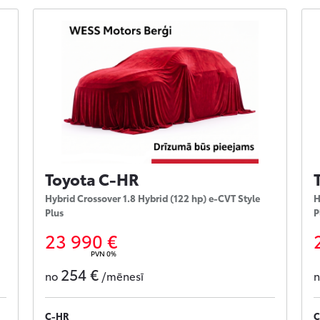
Toyota C-HR
Hybrid Crossover 1.8 Hybrid (122 hp) e-CVT Style
H
Plus
P
23 990 €
PVN 0%
254 €
no
/mēnesī
C-HR
C