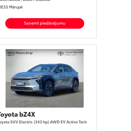
ESS Mārupē
Saņemt piedāvājumu
Toyota bZ4X
oyota SUV Electric (343 hp) AWD EV Active Tech