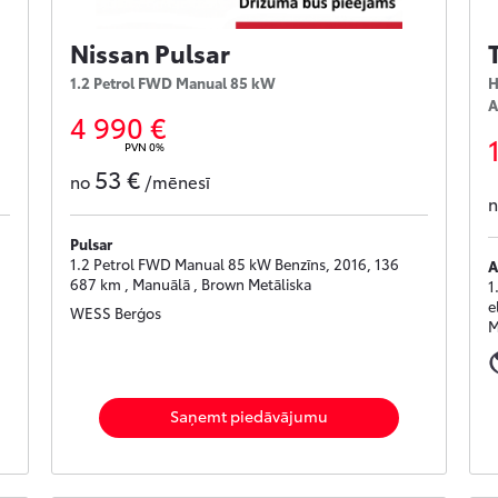
Nissan Pulsar
1.2 Petrol FWD Manual 85 kW
H
A
4 990 €
PVN 0%
53 €
no
/mēnesī
Pulsar
1.2 Petrol FWD Manual 85 kW Benzīns, 2016, 136
A
687 km , Manuālā , Brown Metāliska
1
e
WESS Berģos
M
Saņemt piedāvājumu