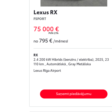
Lexus RX
FSPORT
75 000 €
PVN 21%
795 €
no
/mēnesī
RX
2.4 200 kW Hibrīds (benzīns / elektrība), 2025, 23
110 km , Automātiskā , Gray Metāliska
Lexus Rīga Airport
Saņemt piedāvājumu