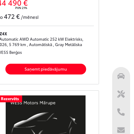
44 490 €
PVN 21%
472 €
no
/mēnesī
Z4X
 Automatic AWD Automatic 252 kW Elektrisks,
026, 5 769 km , Automātiskā , Gray Metāliska
ESS Berģos
Saņemt piedāvājumu
Rezervēts