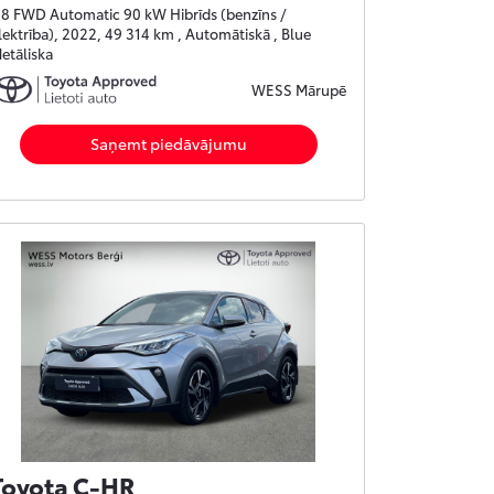
.8 FWD Automatic 90 kW Hibrīds (benzīns /
lektrība), 2022, 49 314 km , Automātiskā , Blue
etāliska
WESS Mārupē
Saņemt piedāvājumu
Toyota C-HR