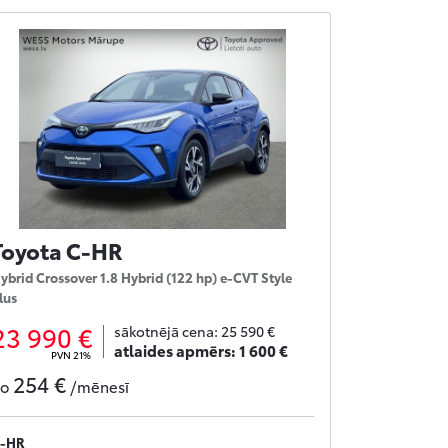
Toyota C-HR
ybrid Crossover 1.8 Hybrid (122 hp) e-CVT Style
lus
23 990 €
sākotnējā cena:
25 590 €
atlaides apmērs:
1 600 €
PVN 21%
254 €
no
/mēnesī
-HR