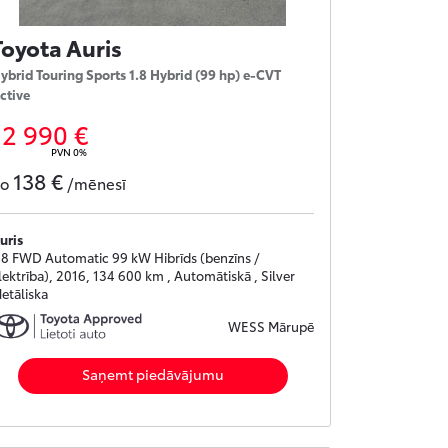
Toyota Auris
ybrid Touring Sports 1.8 Hybrid (99 hp) e-CVT
ctive
12 990 €
PVN 0%
138 €
no
/mēnesī
uris
.8 FWD Automatic 99 kW Hibrīds (benzīns /
lektrība), 2016, 134 600 km , Automātiskā , Silver
etāliska
WESS Mārupē
Saņemt piedāvājumu