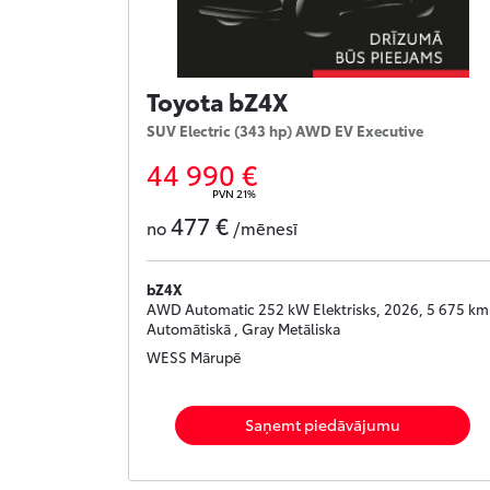
Toyota bZ4X
SUV Electric (343 hp) AWD EV Executive
44 990 €
PVN 21%
477 €
no
/mēnesī
bZ4X
AWD Automatic 252 kW Elektrisks, 2026, 5 675 km 
Automātiskā , Gray Metāliska
WESS Mārupē
Saņemt piedāvājumu