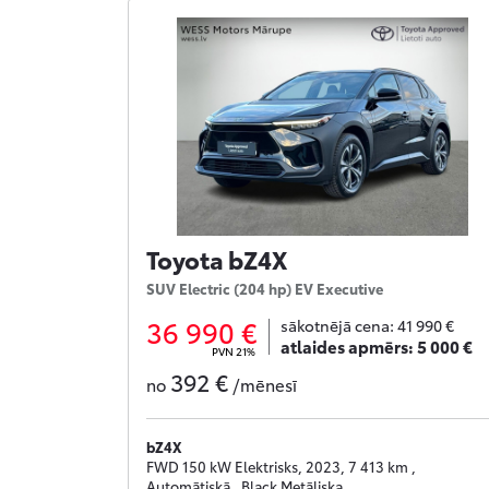
Toyota bZ4X
SUV Electric (204 hp) EV Executive
36 990 €
sākotnējā cena:
41 990 €
atlaides apmērs:
5 000 €
PVN 21%
392 €
no
/mēnesī
bZ4X
FWD 150 kW Elektrisks, 2023, 7 413 km ,
Automātiskā , Black Metāliska