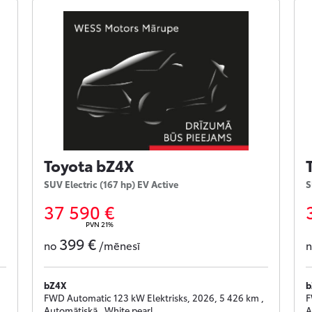
Toyota bZ4X
SUV Electric (167 hp) EV Active
S
37 590 €
PVN 21%
399 €
no
/mēnesī
bZ4X
b
FWD Automatic 123 kW Elektrisks, 2026, 5 426 km ,
F
Automātiskā , White pearl
A