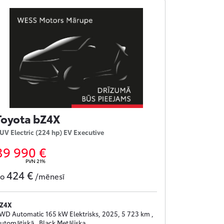
Toyota bZ4X
UV Electric (224 hp) EV Executive
39 990 €
PVN 21%
424 €
no
/mēnesī
Z4X
WD Automatic 165 kW Elektrisks, 2025, 5 723 km ,
utomātiskā , Black Metāliska