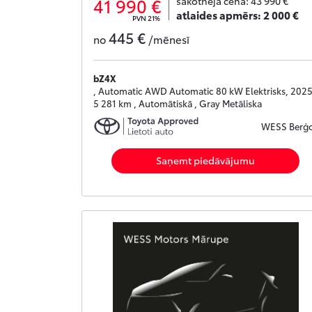
41 990 €
sākotnējā cena:
43 990 €
atlaides apmērs:
2 000 €
PVN 21%
445 €
no
/mēnesī
bZ4X
, Automatic AWD Automatic 80 kW Elektrisks, 2025
5 281 km , Automātiskā , Gray Metāliska
WESS Berģ
Saņemt piedāvājumu