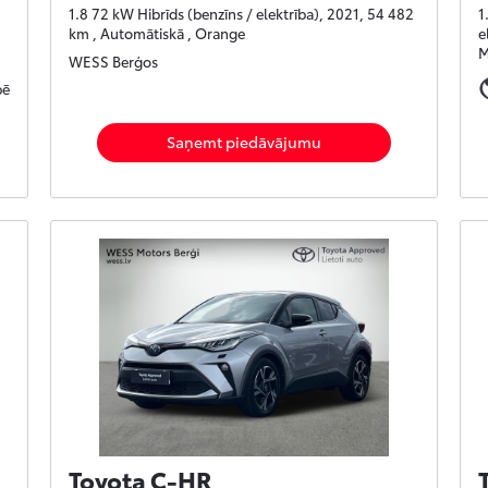
1.8 72 kW Hibrīds (benzīns / elektrība), 2021, 54 482
1
km , Automātiskā , Orange
e
M
WESS Berģos
pē
Saņemt piedāvājumu
Toyota C-HR