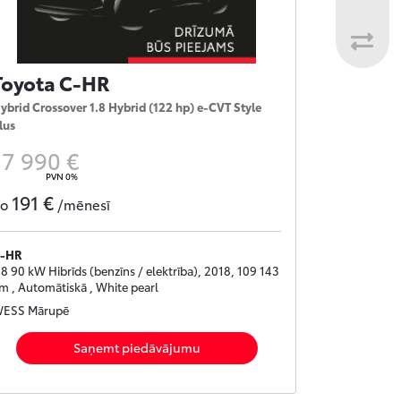
Toyota C-HR
ybrid Crossover 1.8 Hybrid (122 hp) e-CVT Style
lus
17 990 €
PVN 0%
191 €
no
/mēnesī
-HR
.8 90 kW Hibrīds (benzīns / elektrība), 2018, 109 143
m , Automātiskā , White pearl
ESS Mārupē
Saņemt piedāvājumu