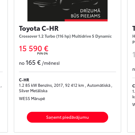
Toyota C-HR
Crossover 1.2 Turbo (116 hp) Multidrive S Dynamic
H
P
15 590 €
PVN 0%
165 €
no
/mēnesī
C-HR
,
1.2 85 kW Benzīns, 2017, 92 412 km , Automātiskā ,
C
Silver Metāliska
1
k
WESS Mārupē
W
Saņemt piedāvājumu