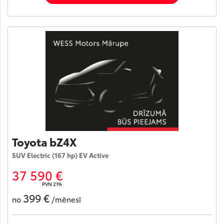
Toyota bZ4X
SUV Electric (167 hp) EV Active
37 590 €
PVN 21%
399 €
no
/mēnesī