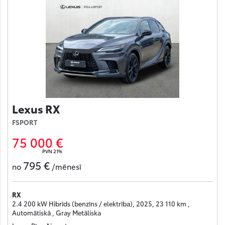
Lexus RX
FSPORT
75 000 €
PVN 21%
795 €
no
/mēnesī
RX
2.4 200 kW Hibrīds (benzīns / elektrība), 2025, 23 110 km ,
Automātiskā , Gray Metāliska