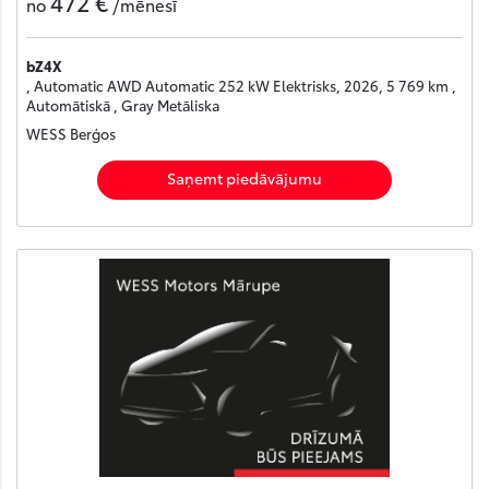
472 €
no
/mēnesī
bZ4X
, Automatic AWD Automatic 252 kW Elektrisks, 2026, 5 769 km ,
Automātiskā , Gray Metāliska
WESS Berģos
Saņemt piedāvājumu