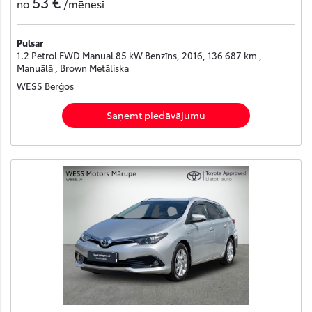
53 €
no
/mēnesī
Pulsar
1.2 Petrol FWD Manual 85 kW Benzīns, 2016, 136 687 km ,
Manuālā , Brown Metāliska
WESS Berģos
Saņemt piedāvājumu