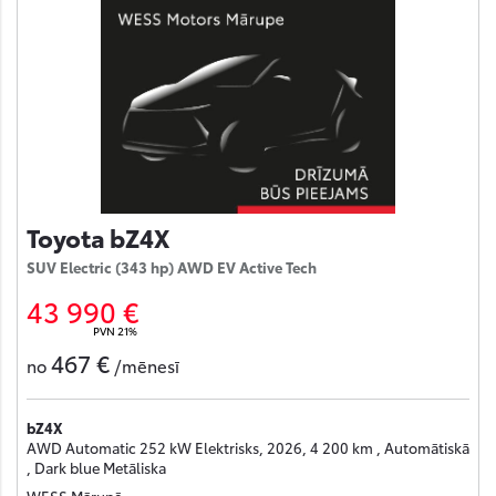
Toyota bZ4X
SUV Electric (343 hp) AWD EV Active Tech
43 990 €
PVN 21%
467 €
no
/mēnesī
bZ4X
AWD Automatic 252 kW Elektrisks, 2026, 4 200 km , Automātiskā
, Dark blue Metāliska
WESS Mārupē