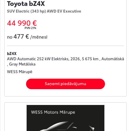
Toyota bZ4X
SUV Electric (343 hp) AWD EV Executive
44 990 €
PVN 21%
477 €
no
/mēnesī
bZ4X
AWD Automatic 252 kW Elektrisks, 2026, 5 675 km , Automātiskā
, Gray Metāliska
WESS Mārupē
Saņemt piedāvājumu