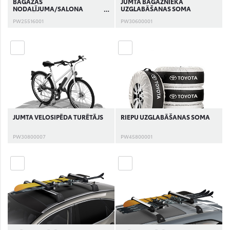
BAGĀŽAS
JUMTA BAGĀŽNIEKA
NODALĪJUMA/SALONA
UZGLABĀŠANAS SOMA
ATDALĪTĀJS
PW25516001
PW30600001
JUMTA VELOSIPĒDA TURĒTĀJS
RIEPU UZGLABĀŠANAS SOMA
PW30800007
PW45800001