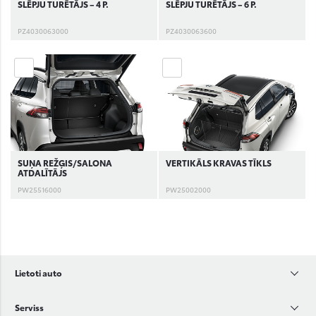
SLĒPJU TURĒTĀJS – 4 P.
SLĒPJU TURĒTĀJS – 6 P.
PZ4030063000
PZ4030063600
SUŅA REŽĢIS/SALONA
VERTIKĀLS KRAVAS TĪKLS
ATDALĪTĀJS
PW25516000
PW25002000
Lietoti auto
Serviss