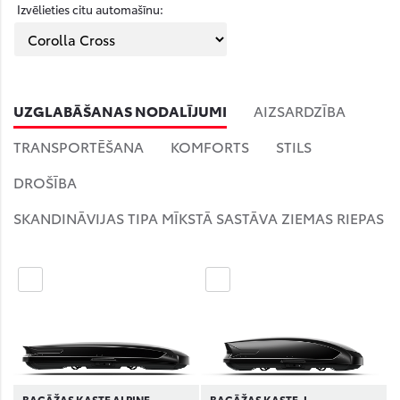
Izvēlieties citu automašīnu:
UZGLABĀŠANAS NODALĪJUMI
AIZSARDZĪBA
TRANSPORTĒŠANA
KOMFORTS
STILS
DROŠĪBA
SKANDINĀVIJAS TIPA MĪKSTĀ SASTĀVA ZIEMAS RIEPAS
BAGĀŽAS KASTE ALPINE
BAGĀŽAS KASTE, L