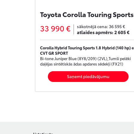
Toyota Corolla Touring Sports
33 990 €
sākotnējā cena:
36 595 €
atlaides apmērs:
2 605 €
Corolla Hybrid Touring Sports 1.8 Hybrid (140 hp) e
CVT GR SPORT
Bi-tone Juniper Blue (8Y8/209) (2VL),Tumši pelēki
daļējas sintētiskās ādas apdares sēdekļi (FX21)
Saņemt piedāvājumu
Lietoti auto