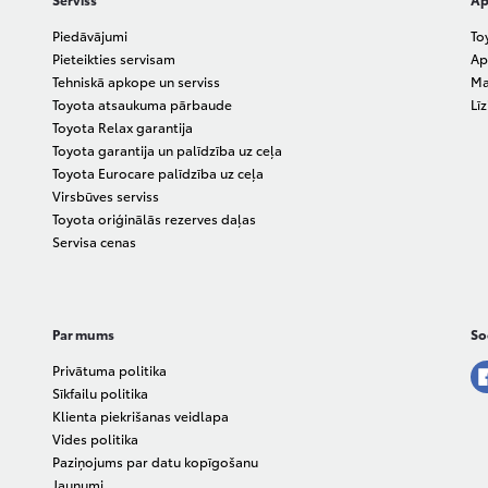
Piedāvājumi
To
Pieteikties servisam
Ap
Tehniskā apkope un serviss
Ma
Toyota atsaukuma pārbaude
Lī
Toyota Relax garantija
Toyota garantija un palīdzība uz ceļa
Toyota Eurocare palīdzība uz ceļa
Virsbūves serviss
Toyota oriģinālās rezerves daļas
Servisa cenas
Par mums
Soc
Privātuma politika
Sīkfailu politika
Klienta piekrišanas veidlapa
Vides politika
Paziņojums par datu kopīgošanu
Jaunumi