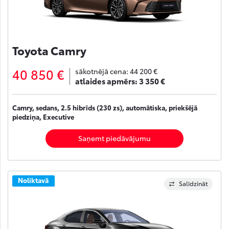
Toyota Camry
40 850 €
sākotnējā cena:
44 200 €
atlaides apmērs:
3 350 €
Camry, sedans, 2.5 hibrīds (230 zs), automātiska, priekšējā
piedziņa, Executive
Saņemt piedāvājumu
Noliktavā
Salīdzināt