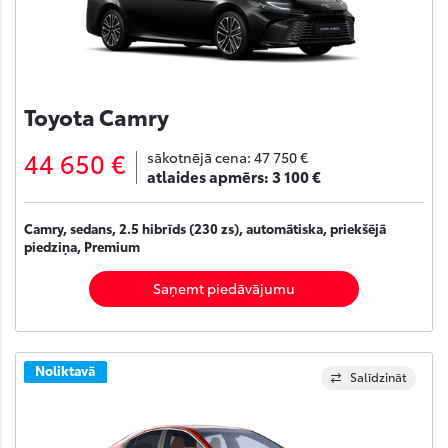
Toyota Camry
44 650 €
sākotnējā cena:
47 750 €
atlaides apmērs:
3 100 €
Camry, sedans, 2.5 hibrīds (230 zs), automātiska, priekšējā
piedziņa, Premium
Saņemt piedāvājumu
Noliktavā
Salīdzināt