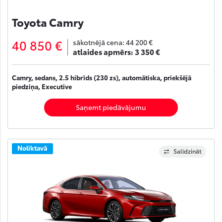
Toyota Camry
40 850 €
sākotnējā cena:
44 200 €
atlaides apmērs:
3 350 €
Camry, sedans, 2.5 hibrīds (230 zs), automātiska, priekšējā
piedziņa, Executive
Saņemt piedāvājumu
Noliktavā
Salīdzināt