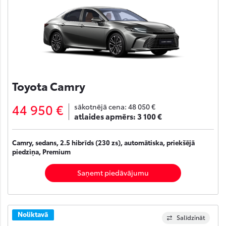
Toyota Camry
44 950 €
sākotnējā cena:
48 050 €
atlaides apmērs:
3 100 €
Camry, sedans, 2.5 hibrīds (230 zs), automātiska, priekšējā
piedziņa, Premium
Saņemt piedāvājumu
Noliktavā
Salīdzināt