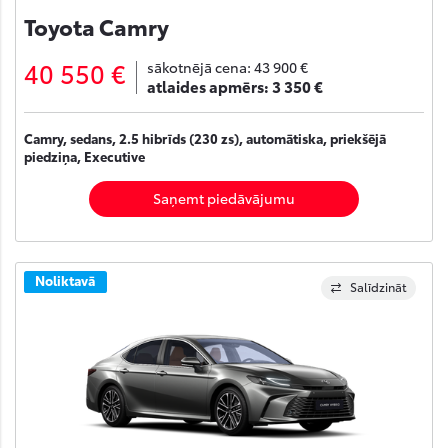
Toyota Camry
40 550 €
sākotnējā cena:
43 900 €
atlaides apmērs:
3 350 €
Camry, sedans, 2.5 hibrīds (230 zs), automātiska, priekšējā
piedziņa, Executive
Saņemt piedāvājumu
Noliktavā
Salīdzināt