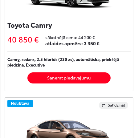
Toyota Camry
40 850 €
sākotnējā cena:
44 200 €
atlaides apmērs:
3 350 €
Camry, sedans, 2.5 hibrīds (230 zs), automātiska, priekšējā
piedziņa, Executive
Saņemt piedāvājumu
Noliktavā
Salīdzināt