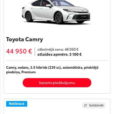
Toyota Camry
44 950 €
sākotnējā cena:
48 050 €
atlaides apmērs:
3 100 €
Camry, sedans, 2.5 hibrīds (230 zs), automātiska, priekšējā
piedziņa, Premium
Saņemt piedāvājumu
Noliktavā
Salīdzināt