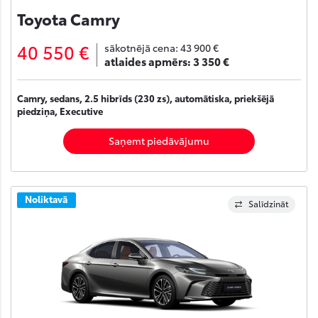
Toyota Camry
40 550 €
sākotnējā cena:
43 900 €
atlaides apmērs:
3 350 €
Camry, sedans, 2.5 hibrīds (230 zs), automātiska, priekšējā
piedziņa, Executive
Saņemt piedāvājumu
Noliktavā
Salīdzināt