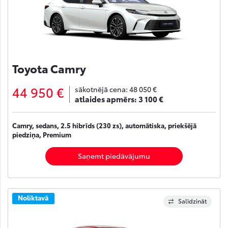
Toyota Camry
44 950 €
sākotnējā cena:
48 050 €
atlaides apmērs:
3 100 €
Camry, sedans, 2.5 hibrīds (230 zs), automātiska, priekšējā
piedziņa, Premium
Saņemt piedāvājumu
Noliktavā
Salīdzināt