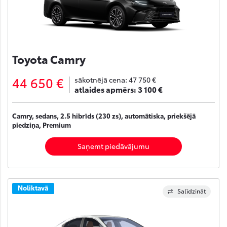
Toyota Camry
44 650 €
sākotnējā cena:
47 750 €
atlaides apmērs:
3 100 €
Camry, sedans, 2.5 hibrīds (230 zs), automātiska, priekšējā
piedziņa, Premium
Saņemt piedāvājumu
Noliktavā
Salīdzināt