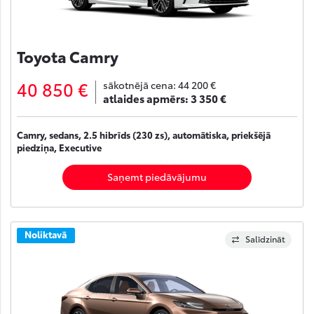
Toyota Camry
40 850 €
sākotnējā cena:
44 200 €
atlaides apmērs:
3 350 €
Camry, sedans, 2.5 hibrīds (230 zs), automātiska, priekšējā
piedziņa, Executive
Saņemt piedāvājumu
Noliktavā
Salīdzināt