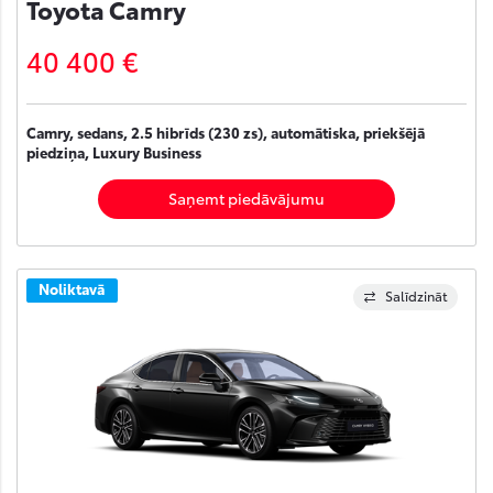
Toyota Camry
40 400 €
Camry, sedans, 2.5 hibrīds (230 zs), automātiska, priekšējā
piedziņa, Luxury Business
Saņemt piedāvājumu
Noliktavā
Salīdzināt