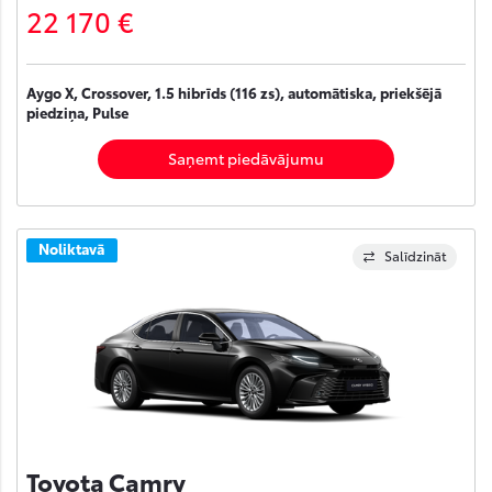
22 170 €
Aygo X, Crossover, 1.5 hibrīds (116 zs), automātiska, priekšējā
piedziņa, Pulse
Saņemt piedāvājumu
Noliktavā
Salīdzināt
Toyota Camry