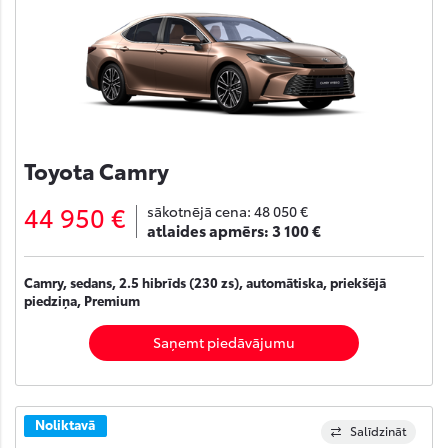
Toyota Camry
44 950 €
sākotnējā cena:
48 050 €
atlaides apmērs:
3 100 €
Camry, sedans, 2.5 hibrīds (230 zs), automātiska, priekšējā
piedziņa, Premium
Saņemt piedāvājumu
Noliktavā
Salīdzināt