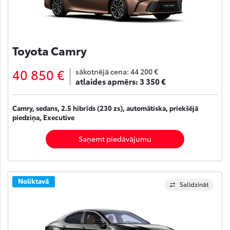
Toyota Camry
40 850 €
sākotnējā cena:
44 200 €
atlaides apmērs:
3 350 €
Camry, sedans, 2.5 hibrīds (230 zs), automātiska, priekšējā
piedziņa, Executive
Saņemt piedāvājumu
Noliktavā
Salīdzināt