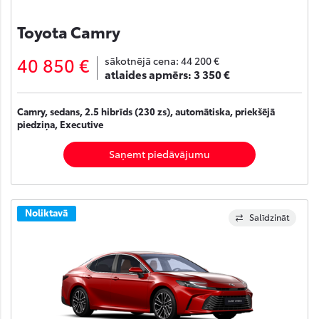
Toyota Camry
40 850 €
sākotnējā cena:
44 200 €
atlaides apmērs:
3 350 €
Camry, sedans, 2.5 hibrīds (230 zs), automātiska, priekšējā
piedziņa, Executive
Saņemt piedāvājumu
Noliktavā
Salīdzināt