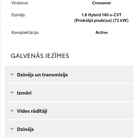
Virsbūve:
Crossover
Dzinējs:
1.8 Hybrid 140 e-CVT
(Priekšējā piedziņa) (72 kW)
Komplektācija:
Active
GALVENĀS IEZĪMES
Dzinējs un transmisija
Izmēri
Vides rādītāji
Dzinējs