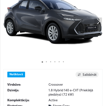
Noliktavā
Salīdzināt
Virsbūve:
Crossover
Dzinējs:
1.8 Hybrid 140 e-CVT (Priekšējā
piedziņa) (72 kW)
Komplektācija:
Active
Eksterjers:
Storm Grey