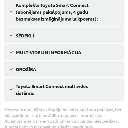
Komplekts Toyota Smart Connect
(abonējams pakalpojums, 4 gadu
bezmaksas izmēģinājuma laikposms):
SĒDEKĻI
MULTIVIDE UN INFORMĀCIJA
DROŠĪBA
Toyota Smart Connect multivides
sistēma:
Mēs esam darījuši visu iespējamo, lai cenas būtu pareizas, bet
būs gadījumi, kad ir norādīta nepareiza informācija.
Atvainojamies par šiem gadījumiem un centīsimies piedāvāt
Jums vislabāko piedāvājumu šādos gadījumos.