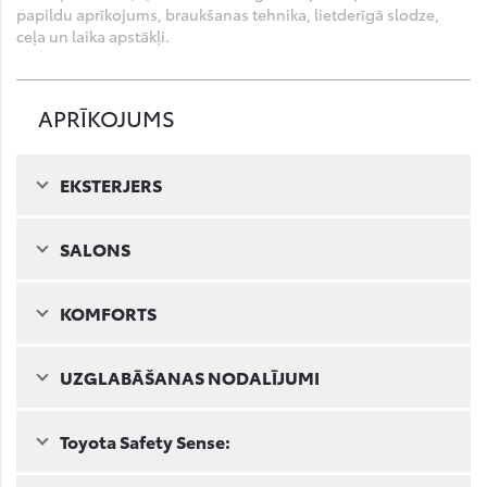
papildu aprīkojums, braukšanas tehnika, lietderīgā slodze,
ceļa un laika apstākļi.
APRĪKOJUMS
EKSTERJERS
SALONS
KOMFORTS
UZGLABĀŠANAS NODALĪJUMI
Toyota Safety Sense: