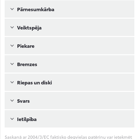
Pārnesumkārba
Veiktspēja
Piekare
Bremzes
Riepas un diski
Svars
Ietilpība
Saskaņā ar 2004/3/EC faktisko degvielas patēriņu var ietekmēt