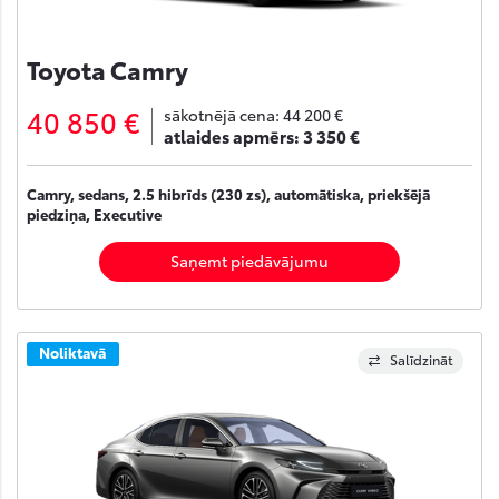
Toyota Camry
40 850 €
sākotnējā cena:
44 200 €
atlaides apmērs:
3 350 €
Camry, sedans, 2.5 hibrīds (230 zs), automātiska, priekšējā
piedziņa, Executive
Saņemt piedāvājumu
Noliktavā
Salīdzināt