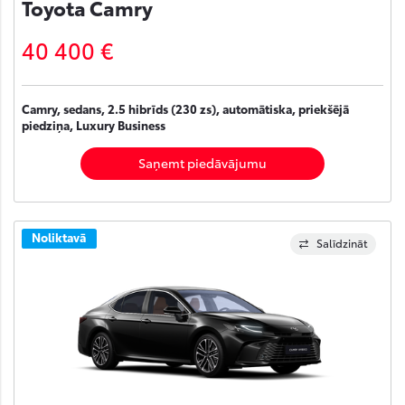
Toyota Camry
40 400 €
Camry, sedans, 2.5 hibrīds (230 zs), automātiska, priekšējā
piedziņa, Luxury Business
Saņemt piedāvājumu
Noliktavā
Salīdzināt