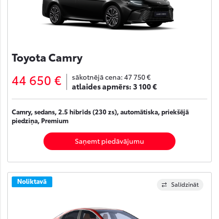
Toyota Camry
44 650 €
sākotnējā cena:
47 750 €
atlaides apmērs:
3 100 €
Camry, sedans, 2.5 hibrīds (230 zs), automātiska, priekšējā
piedziņa, Premium
Saņemt piedāvājumu
Noliktavā
Salīdzināt