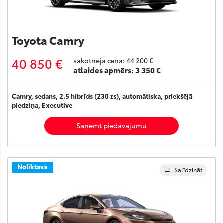
Toyota Camry
40 850 €
sākotnējā cena:
44 200 €
atlaides apmērs:
3 350 €
Camry, sedans, 2.5 hibrīds (230 zs), automātiska, priekšējā
piedziņa, Executive
Saņemt piedāvājumu
Noliktavā
Salīdzināt