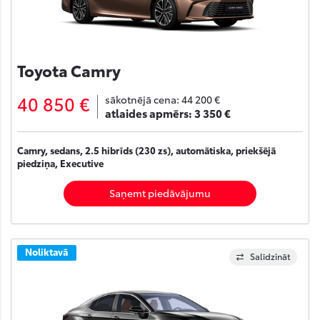
Toyota Camry
40 850 €
sākotnējā cena:
44 200 €
atlaides apmērs:
3 350 €
Camry, sedans, 2.5 hibrīds (230 zs), automātiska, priekšējā
piedziņa, Executive
Saņemt piedāvājumu
Noliktavā
Salīdzināt