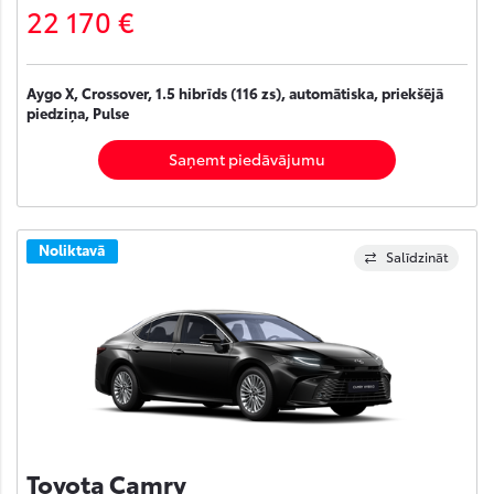
22 170 €
Aygo X, Crossover, 1.5 hibrīds (116 zs), automātiska, priekšējā
piedziņa, Pulse
Saņemt piedāvājumu
Noliktavā
Salīdzināt
Toyota Camry