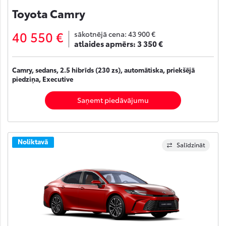
Toyota Camry
40 550 €
sākotnējā cena:
43 900 €
atlaides apmērs:
3 350 €
Camry, sedans, 2.5 hibrīds (230 zs), automātiska, priekšējā
piedziņa, Executive
Saņemt piedāvājumu
Noliktavā
Salīdzināt