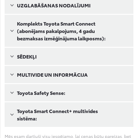
UZGLABĀŠANAS NODALĪJUMI
Komplekts Toyota Smart Connect
(abonējams pakalpojums, 4 gadu
bezmaksas izmēģinājuma laikposms):
SĒDEKĻI
MULTIVIDE UN INFORMĀCIJA
Toyota Safety Sense:
Toyota Smart Connect+ multivides
sistēma:
Mēs esam darījuši visu iespējamo, lai cenas būtu pareizas, bet