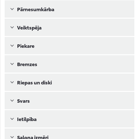
Pārnesumkārba
Veiktspēja
Piekare
Bremzes
Riepas un diski
Svars
Ietilpība
Salona izmēri