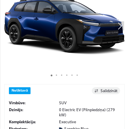
Noliktavā
Salīdzināt
Virsbūve:
SUV
Dzinējs:
0 Electric EV (Pilnpiedziņa) (279
kW)
Komplektācija:
Executive
Eksterjers:
Sapphire Blue