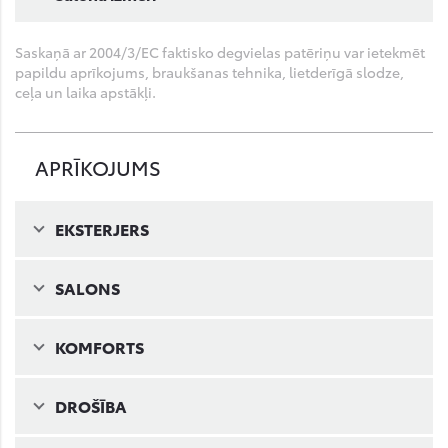
Saskaņā ar 2004/3/EC faktisko degvielas patēriņu var ietekmēt
papildu aprīkojums, braukšanas tehnika, lietderīgā slodze,
ceļa un laika apstākļi.
APRĪKOJUMS
EKSTERJERS
SALONS
KOMFORTS
DROŠĪBA